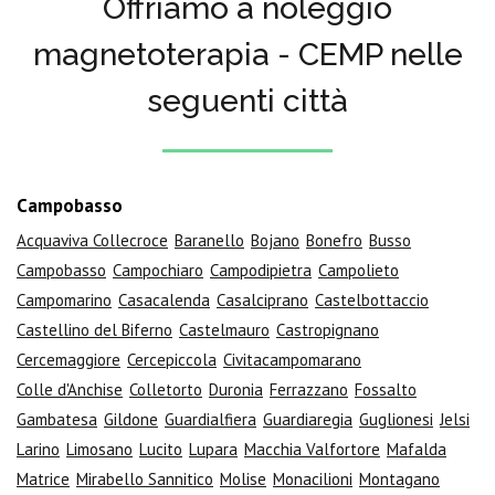
Offriamo a noleggio
magnetoterapia - CEMP nelle
seguenti città
Campobasso
Acquaviva Collecroce
Baranello
Bojano
Bonefro
Busso
Campobasso
Campochiaro
Campodipietra
Campolieto
Campomarino
Casacalenda
Casalciprano
Castelbottaccio
Castellino del Biferno
Castelmauro
Castropignano
Cercemaggiore
Cercepiccola
Civitacampomarano
Colle d'Anchise
Colletorto
Duronia
Ferrazzano
Fossalto
Gambatesa
Gildone
Guardialfiera
Guardiaregia
Guglionesi
Jelsi
Larino
Limosano
Lucito
Lupara
Macchia Valfortore
Mafalda
Matrice
Mirabello Sannitico
Molise
Monacilioni
Montagano