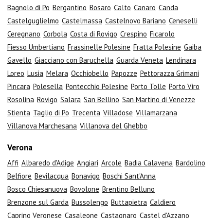
Bagnolo di Po
Bergantino
Bosaro
Calto
Canaro
Canda
Castelguglielmo
Castelmassa
Castelnovo Bariano
Ceneselli
Ceregnano
Corbola
Costa di Rovigo
Crespino
Ficarolo
Fiesso Umbertiano
Frassinelle Polesine
Fratta Polesine
Gaiba
Gavello
Giacciano con Baruchella
Guarda Veneta
Lendinara
Loreo
Lusia
Melara
Occhiobello
Papozze
Pettorazza Grimani
Pincara
Polesella
Pontecchio Polesine
Porto Tolle
Porto Viro
Rosolina
Rovigo
Salara
San Bellino
San Martino di Venezze
Stienta
Taglio di Po
Trecenta
Villadose
Villamarzana
Villanova Marchesana
Villanova del Ghebbo
Verona
Affi
Albaredo d'Adige
Angiari
Arcole
Badia Calavena
Bardolino
Belfiore
Bevilacqua
Bonavigo
Boschi Sant'Anna
Bosco Chiesanuova
Bovolone
Brentino Belluno
Brenzone sul Garda
Bussolengo
Buttapietra
Caldiero
Caprino Veronese
Casaleone
Castagnaro
Castel d'Azzano