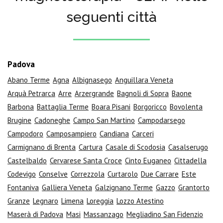
seguenti città
Padova
Abano Terme
Agna
Albignasego
Anguillara Veneta
Arquà Petrarca
Arre
Arzergrande
Bagnoli di Sopra
Baone
Barbona
Battaglia Terme
Boara Pisani
Borgoricco
Bovolenta
Brugine
Cadoneghe
Campo San Martino
Campodarsego
Campodoro
Camposampiero
Candiana
Carceri
Carmignano di Brenta
Cartura
Casale di Scodosia
Casalserugo
Castelbaldo
Cervarese Santa Croce
Cinto Euganeo
Cittadella
Codevigo
Conselve
Correzzola
Curtarolo
Due Carrare
Este
Fontaniva
Galliera Veneta
Galzignano Terme
Gazzo
Grantorto
Granze
Legnaro
Limena
Loreggia
Lozzo Atestino
Maserà di Padova
Masi
Massanzago
Megliadino San Fidenzio