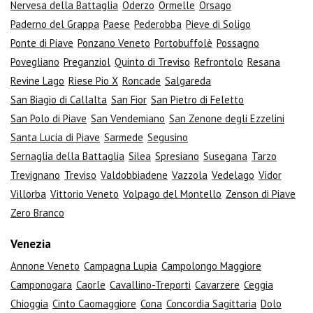
Nervesa della Battaglia
Oderzo
Ormelle
Orsago
Paderno del Grappa
Paese
Pederobba
Pieve di Soligo
Ponte di Piave
Ponzano Veneto
Portobuffolè
Possagno
Povegliano
Preganziol
Quinto di Treviso
Refrontolo
Resana
Revine Lago
Riese Pio X
Roncade
Salgareda
San Biagio di Callalta
San Fior
San Pietro di Feletto
San Polo di Piave
San Vendemiano
San Zenone degli Ezzelini
Santa Lucia di Piave
Sarmede
Segusino
Sernaglia della Battaglia
Silea
Spresiano
Susegana
Tarzo
Trevignano
Treviso
Valdobbiadene
Vazzola
Vedelago
Vidor
Villorba
Vittorio Veneto
Volpago del Montello
Zenson di Piave
Zero Branco
Venezia
Annone Veneto
Campagna Lupia
Campolongo Maggiore
Camponogara
Caorle
Cavallino-Treporti
Cavarzere
Ceggia
Chioggia
Cinto Caomaggiore
Cona
Concordia Sagittaria
Dolo