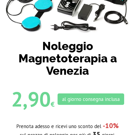
Noleggio
Magnetoterapia a
Venezia
2,90
al giorno consegna inclusa
€
-10%
Prenota adesso e ricevi uno sconto del
35
sul prezzo di noleggio per più di
giorni.