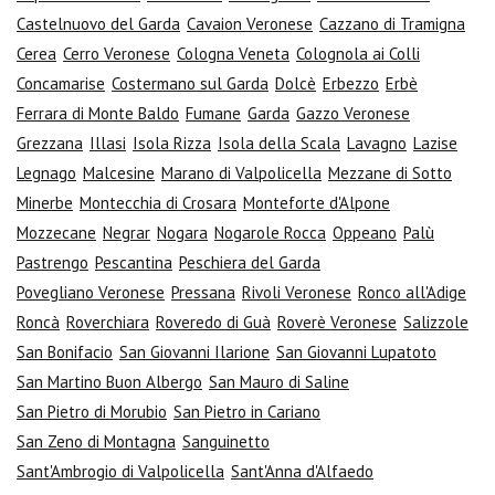
Castelnuovo del Garda
Cavaion Veronese
Cazzano di Tramigna
Cerea
Cerro Veronese
Cologna Veneta
Colognola ai Colli
Concamarise
Costermano sul Garda
Dolcè
Erbezzo
Erbè
Ferrara di Monte Baldo
Fumane
Garda
Gazzo Veronese
Grezzana
Illasi
Isola Rizza
Isola della Scala
Lavagno
Lazise
Legnago
Malcesine
Marano di Valpolicella
Mezzane di Sotto
Minerbe
Montecchia di Crosara
Monteforte d'Alpone
Mozzecane
Negrar
Nogara
Nogarole Rocca
Oppeano
Palù
Pastrengo
Pescantina
Peschiera del Garda
Povegliano Veronese
Pressana
Rivoli Veronese
Ronco all'Adige
Roncà
Roverchiara
Roveredo di Guà
Roverè Veronese
Salizzole
San Bonifacio
San Giovanni Ilarione
San Giovanni Lupatoto
San Martino Buon Albergo
San Mauro di Saline
San Pietro di Morubio
San Pietro in Cariano
San Zeno di Montagna
Sanguinetto
Sant'Ambrogio di Valpolicella
Sant'Anna d'Alfaedo