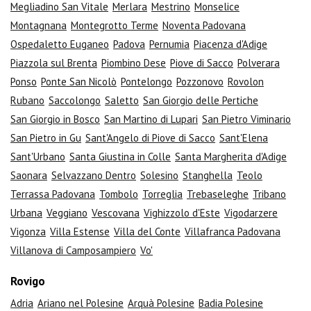
Megliadino San Vitale
Merlara
Mestrino
Monselice
Montagnana
Montegrotto Terme
Noventa Padovana
Ospedaletto Euganeo
Padova
Pernumia
Piacenza d'Adige
Piazzola sul Brenta
Piombino Dese
Piove di Sacco
Polverara
Ponso
Ponte San Nicolò
Pontelongo
Pozzonovo
Rovolon
Rubano
Saccolongo
Saletto
San Giorgio delle Pertiche
San Giorgio in Bosco
San Martino di Lupari
San Pietro Viminario
San Pietro in Gu
Sant'Angelo di Piove di Sacco
Sant'Elena
Sant'Urbano
Santa Giustina in Colle
Santa Margherita d'Adige
Saonara
Selvazzano Dentro
Solesino
Stanghella
Teolo
Terrassa Padovana
Tombolo
Torreglia
Trebaseleghe
Tribano
Urbana
Veggiano
Vescovana
Vighizzolo d'Este
Vigodarzere
Vigonza
Villa Estense
Villa del Conte
Villafranca Padovana
Villanova di Camposampiero
Vo'
Rovigo
Adria
Ariano nel Polesine
Arquà Polesine
Badia Polesine