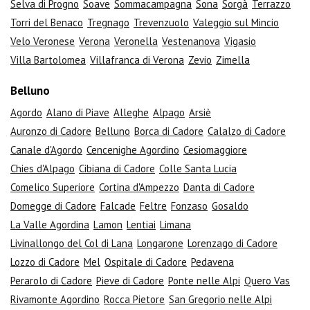
Selva di Progno
Soave
Sommacampagna
Sona
Sorgà
Terrazzo
Torri del Benaco
Tregnago
Trevenzuolo
Valeggio sul Mincio
Velo Veronese
Verona
Veronella
Vestenanova
Vigasio
Villa Bartolomea
Villafranca di Verona
Zevio
Zimella
Belluno
Agordo
Alano di Piave
Alleghe
Alpago
Arsiè
Auronzo di Cadore
Belluno
Borca di Cadore
Calalzo di Cadore
Canale d'Agordo
Cencenighe Agordino
Cesiomaggiore
Chies d'Alpago
Cibiana di Cadore
Colle Santa Lucia
Comelico Superiore
Cortina d'Ampezzo
Danta di Cadore
Domegge di Cadore
Falcade
Feltre
Fonzaso
Gosaldo
La Valle Agordina
Lamon
Lentiai
Limana
Livinallongo del Col di Lana
Longarone
Lorenzago di Cadore
Lozzo di Cadore
Mel
Ospitale di Cadore
Pedavena
Perarolo di Cadore
Pieve di Cadore
Ponte nelle Alpi
Quero Vas
Rivamonte Agordino
Rocca Pietore
San Gregorio nelle Alpi