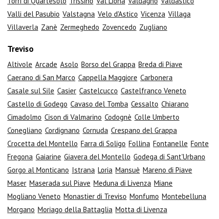
Torri di Quartesolo
Trissino
Val Liona
Valdagno
Valdastico
Valli del Pasubio
Valstagna
Velo d'Astico
Vicenza
Villaga
Villaverla
Zanè
Zermeghedo
Zovencedo
Zugliano
Treviso
Altivole
Arcade
Asolo
Borso del Grappa
Breda di Piave
Caerano di San Marco
Cappella Maggiore
Carbonera
Casale sul Sile
Casier
Castelcucco
Castelfranco Veneto
Castello di Godego
Cavaso del Tomba
Cessalto
Chiarano
Cimadolmo
Cison di Valmarino
Codognè
Colle Umberto
Conegliano
Cordignano
Cornuda
Crespano del Grappa
Crocetta del Montello
Farra di Soligo
Follina
Fontanelle
Fonte
Fregona
Gaiarine
Giavera del Montello
Godega di Sant'Urbano
Gorgo al Monticano
Istrana
Loria
Mansuè
Mareno di Piave
Maser
Maserada sul Piave
Meduna di Livenza
Miane
Mogliano Veneto
Monastier di Treviso
Monfumo
Montebelluna
Morgano
Moriago della Battaglia
Motta di Livenza