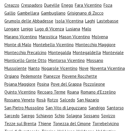
Creazzo
Crespadoro
Dueville
Enego
Fara Vicentino
Foza
Gallio
Gambellara
Gambugliano
Grisignano di Zocco
Grumolo delle Abbadesse
Isola Vicentina
Laghi
Lastebasse
Longare
Lonigo
Lugo di Vicenza
Lusiana
Malo
Marano Vicentino
Marostica
Mason Vicentino
Molvena
Monte di Malo
Montebello Vicentino
Montecchio Maggiore
Montecchio Precalcino
Montegalda
Montegaldella
Monteviale
Monticello Conte Otto
Montorso Vicentino
Mossano
Mussolente
Nanto
Nogarole Vicentino
Nove
Noventa Vicentina
Orgiano
Pedemonte
Pianezze
Piovene Rocchette
Pojana Maggiore
Posina
Pove del Grappa
Pozzoleone
Quinto Vicentino
Recoaro Terme
Roana
Romano d'Ezzelino
Rossano Veneto
Rosà
Rotzo
Salcedo
San Nazario
San Pietro Mussolino
San Vito di Leguzzano
Sandrigo
Santorso
Sarcedo
Sarego
Schiavon
Schio
Solagna
Sossano
Sovizzo
Tezze sul Brenta
Thiene
Tonezza del Cimone
Torrebelvicino