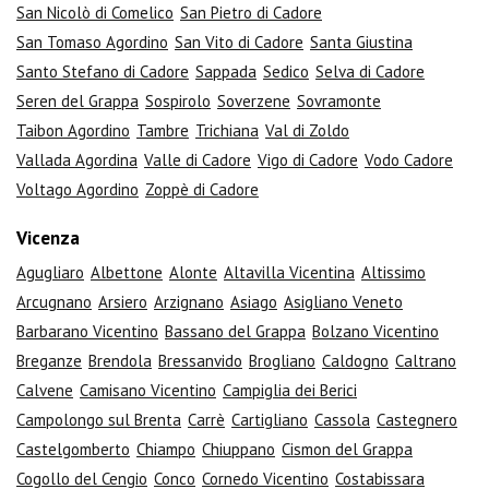
San Nicolò di Comelico
San Pietro di Cadore
San Tomaso Agordino
San Vito di Cadore
Santa Giustina
Santo Stefano di Cadore
Sappada
Sedico
Selva di Cadore
Seren del Grappa
Sospirolo
Soverzene
Sovramonte
Taibon Agordino
Tambre
Trichiana
Val di Zoldo
Vallada Agordina
Valle di Cadore
Vigo di Cadore
Vodo Cadore
Voltago Agordino
Zoppè di Cadore
Vicenza
Agugliaro
Albettone
Alonte
Altavilla Vicentina
Altissimo
Arcugnano
Arsiero
Arzignano
Asiago
Asigliano Veneto
Barbarano Vicentino
Bassano del Grappa
Bolzano Vicentino
Breganze
Brendola
Bressanvido
Brogliano
Caldogno
Caltrano
Calvene
Camisano Vicentino
Campiglia dei Berici
Campolongo sul Brenta
Carrè
Cartigliano
Cassola
Castegnero
Castelgomberto
Chiampo
Chiuppano
Cismon del Grappa
Cogollo del Cengio
Conco
Cornedo Vicentino
Costabissara