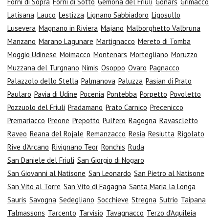
Forni di Sopra
Forni di Sotto
Gemona del Friuli
Gonars
Grimacco
Latisana
Lauco
Lestizza
Lignano Sabbiadoro
Ligosullo
Lusevera
Magnano in Riviera
Majano
Malborghetto Valbruna
Manzano
Marano Lagunare
Martignacco
Mereto di Tomba
Moggio Udinese
Moimacco
Montenars
Mortegliano
Moruzzo
Muzzana del Turgnano
Nimis
Osoppo
Ovaro
Pagnacco
Palazzolo dello Stella
Palmanova
Paluzza
Pasian di Prato
Paularo
Pavia di Udine
Pocenia
Pontebba
Porpetto
Povoletto
Pozzuolo del Friuli
Pradamano
Prato Carnico
Precenicco
Premariacco
Preone
Prepotto
Pulfero
Ragogna
Ravascletto
Raveo
Reana del Rojale
Remanzacco
Resia
Resiutta
Rigolato
Rive d'Arcano
Rivignano Teor
Ronchis
Ruda
San Daniele del Friuli
San Giorgio di Nogaro
San Giovanni al Natisone
San Leonardo
San Pietro al Natisone
San Vito al Torre
San Vito di Fagagna
Santa Maria la Longa
Sauris
Savogna
Sedegliano
Socchieve
Stregna
Sutrio
Taipana
Talmassons
Tarcento
Tarvisio
Tavagnacco
Terzo d'Aquileia