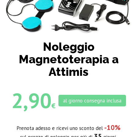
Noleggio
Magnetoterapia a
Attimis
2,90
al giorno consegna inclusa
€
-10%
Prenota adesso e ricevi uno sconto del
35
sul prezzo di noleggio per più di
giorni.