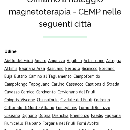
magnetoterapia - CEMP nelle
seguenti città
Udine
Aiello del Friuli
Amaro
Ampezzo
Aquileia
Arta Terme
Artegna
Attimis
Bagnaria Arsa
Basiliano
Bertiolo
Bicinicco
Bordano
Buja
Buttrio
Camino al Tagliamento
Campoformido
Campolongo Tapogliano
Carlino
Cassacco
Castions di Strada
Cavazzo Carnico
Cercivento
Cervignano del Friuli
Chiopris-Viscone
Chiusaforte
Cividale del Friuli
Codroipo
Colloredo di Monte Albano
Comeglians
Corno di Rosazzo
Coseano
Dignano
Dogna
Drenchia
Enemonzo
Faedis
Fagagna
Fiumicello
Flaibano
Forgaria nel Friuli
Forni Avoltri