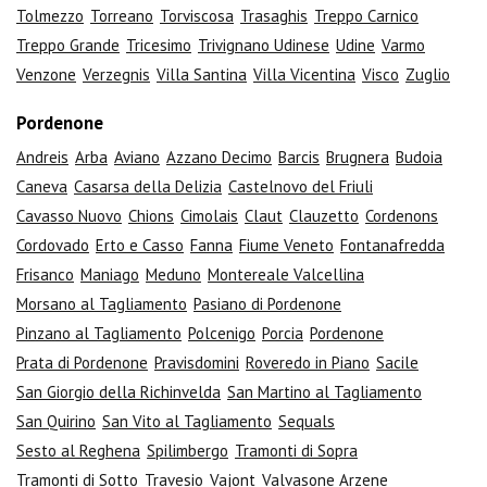
Tolmezzo
Torreano
Torviscosa
Trasaghis
Treppo Carnico
Treppo Grande
Tricesimo
Trivignano Udinese
Udine
Varmo
Venzone
Verzegnis
Villa Santina
Villa Vicentina
Visco
Zuglio
Pordenone
Andreis
Arba
Aviano
Azzano Decimo
Barcis
Brugnera
Budoia
Caneva
Casarsa della Delizia
Castelnovo del Friuli
Cavasso Nuovo
Chions
Cimolais
Claut
Clauzetto
Cordenons
Cordovado
Erto e Casso
Fanna
Fiume Veneto
Fontanafredda
Frisanco
Maniago
Meduno
Montereale Valcellina
Morsano al Tagliamento
Pasiano di Pordenone
Pinzano al Tagliamento
Polcenigo
Porcia
Pordenone
Prata di Pordenone
Pravisdomini
Roveredo in Piano
Sacile
San Giorgio della Richinvelda
San Martino al Tagliamento
San Quirino
San Vito al Tagliamento
Sequals
Sesto al Reghena
Spilimbergo
Tramonti di Sopra
Tramonti di Sotto
Travesio
Vajont
Valvasone Arzene