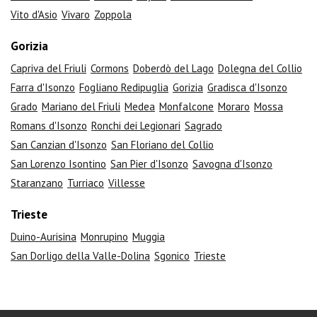
Vito d'Asio
Vivaro
Zoppola
Gorizia
Capriva del Friuli
Cormons
Doberdò del Lago
Dolegna del Collio
Farra d'Isonzo
Fogliano Redipuglia
Gorizia
Gradisca d'Isonzo
Grado
Mariano del Friuli
Medea
Monfalcone
Moraro
Mossa
Romans d'Isonzo
Ronchi dei Legionari
Sagrado
San Canzian d'Isonzo
San Floriano del Collio
San Lorenzo Isontino
San Pier d'Isonzo
Savogna d'Isonzo
Staranzano
Turriaco
Villesse
Trieste
Duino-Aurisina
Monrupino
Muggia
San Dorligo della Valle-Dolina
Sgonico
Trieste