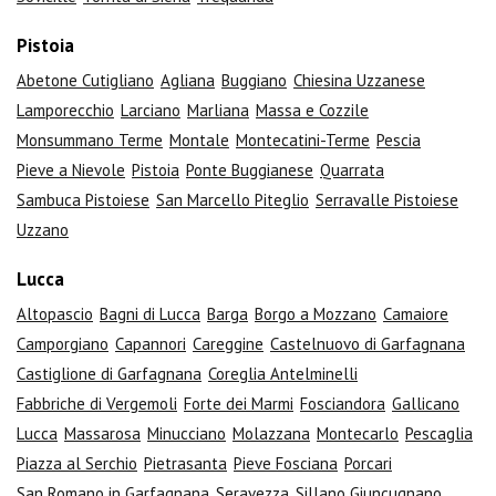
Pistoia
Abetone Cutigliano
Agliana
Buggiano
Chiesina Uzzanese
Lamporecchio
Larciano
Marliana
Massa e Cozzile
Monsummano Terme
Montale
Montecatini-Terme
Pescia
Pieve a Nievole
Pistoia
Ponte Buggianese
Quarrata
Sambuca Pistoiese
San Marcello Piteglio
Serravalle Pistoiese
Uzzano
Lucca
Altopascio
Bagni di Lucca
Barga
Borgo a Mozzano
Camaiore
Camporgiano
Capannori
Careggine
Castelnuovo di Garfagnana
Castiglione di Garfagnana
Coreglia Antelminelli
Fabbriche di Vergemoli
Forte dei Marmi
Fosciandora
Gallicano
Lucca
Massarosa
Minucciano
Molazzana
Montecarlo
Pescaglia
Piazza al Serchio
Pietrasanta
Pieve Fosciana
Porcari
San Romano in Garfagnana
Seravezza
Sillano Giuncugnano