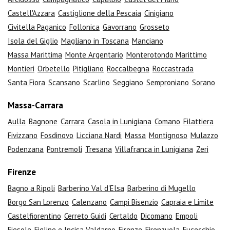
Castell'Azzara
Castiglione della Pescaia
Cinigiano
Civitella Paganico
Follonica
Gavorrano
Grosseto
Isola del Giglio
Magliano in Toscana
Manciano
Massa Marittima
Monte Argentario
Monterotondo Marittimo
Montieri
Orbetello
Pitigliano
Roccalbegna
Roccastrada
Santa Fiora
Scansano
Scarlino
Seggiano
Semproniano
Sorano
Massa-Carrara
Aulla
Bagnone
Carrara
Casola in Lunigiana
Comano
Filattiera
Fivizzano
Fosdinovo
Licciana Nardi
Massa
Montignoso
Mulazzo
Podenzana
Pontremoli
Tresana
Villafranca in Lunigiana
Zeri
Firenze
Bagno a Ripoli
Barberino Val d'Elsa
Barberino di Mugello
Borgo San Lorenzo
Calenzano
Campi Bisenzio
Capraia e Limite
Castelfiorentino
Cerreto Guidi
Certaldo
Dicomano
Empoli
Fiesole
Figline e Incisa Valdarno
Firenze
Firenzuola
Fucecchio