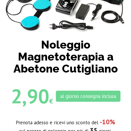
Noleggio
Magnetoterapia a
Abetone Cutigliano
2,90
al giorno consegna inclusa
€
-10%
Prenota adesso e ricevi uno sconto del
35
sul prezzo di noleggio per più di
giorni.