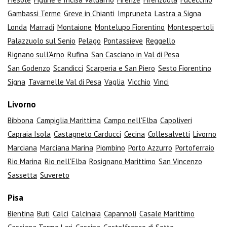
Gambassi Terme
Greve in Chianti
Impruneta
Lastra a Signa
Londa
Marradi
Montaione
Montelupo Fiorentino
Montespertoli
Palazzuolo sul Senio
Pelago
Pontassieve
Reggello
Rignano sull'Arno
Rufina
San Casciano in Val di Pesa
San Godenzo
Scandicci
Scarperia e San Piero
Sesto Fiorentino
Signa
Tavarnelle Val di Pesa
Vaglia
Vicchio
Vinci
Livorno
Bibbona
Campiglia Marittima
Campo nell'Elba
Capoliveri
Capraia Isola
Castagneto Carducci
Cecina
Collesalvetti
Livorno
Marciana
Marciana Marina
Piombino
Porto Azzurro
Portoferraio
Rio Marina
Rio nell'Elba
Rosignano Marittimo
San Vincenzo
Sassetta
Suvereto
Pisa
Bientina
Buti
Calci
Calcinaia
Capannoli
Casale Marittimo