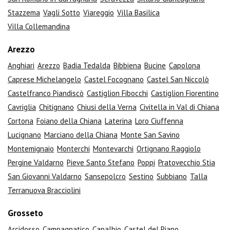
Stazzema
Vagli Sotto
Viareggio
Villa Basilica
Villa Collemandina
Arezzo
Anghiari
Arezzo
Badia Tedalda
Bibbiena
Bucine
Capolona
Caprese Michelangelo
Castel Focognano
Castel San Niccolò
Castelfranco Piandiscò
Castiglion Fibocchi
Castiglion Fiorentino
Cavriglia
Chitignano
Chiusi della Verna
Civitella in Val di Chiana
Cortona
Foiano della Chiana
Laterina
Loro Ciuffenna
Lucignano
Marciano della Chiana
Monte San Savino
Montemignaio
Monterchi
Montevarchi
Ortignano Raggiolo
Pergine Valdarno
Pieve Santo Stefano
Poppi
Pratovecchio Stia
San Giovanni Valdarno
Sansepolcro
Sestino
Subbiano
Talla
Terranuova Bracciolini
Grosseto
Arcidosso
Campagnatico
Capalbio
Castel del Piano