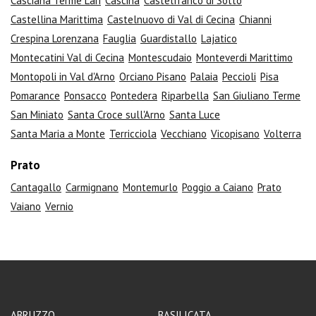
Casciana Terme Lari
Cascina
Castelfranco di Sotto
Castellina Marittima
Castelnuovo di Val di Cecina
Chianni
Crespina Lorenzana
Fauglia
Guardistallo
Lajatico
Montecatini Val di Cecina
Montescudaio
Monteverdi Marittimo
Montopoli in Val d'Arno
Orciano Pisano
Palaia
Peccioli
Pisa
Pomarance
Ponsacco
Pontedera
Riparbella
San Giuliano Terme
San Miniato
Santa Croce sull'Arno
Santa Luce
Santa Maria a Monte
Terricciola
Vecchiano
Vicopisano
Volterra
Prato
Cantagallo
Carmignano
Montemurlo
Poggio a Caiano
Prato
Vaiano
Vernio
ABRUZZO
BASILICATA