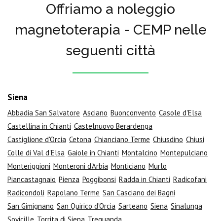
Offriamo a noleggio
magnetoterapia - CEMP nelle
seguenti città
Siena
Abbadia San Salvatore
Asciano
Buonconvento
Casole d'Elsa
Castellina in Chianti
Castelnuovo Berardenga
Castiglione d'Orcia
Cetona
Chianciano Terme
Chiusdino
Chiusi
Colle di Val d'Elsa
Gaiole in Chianti
Montalcino
Montepulciano
Monteriggioni
Monteroni d'Arbia
Monticiano
Murlo
Piancastagnaio
Pienza
Poggibonsi
Radda in Chianti
Radicofani
Radicondoli
Rapolano Terme
San Casciano dei Bagni
San Gimignano
San Quirico d'Orcia
Sarteano
Siena
Sinalunga
Sovicille
Torrita di Siena
Trequanda