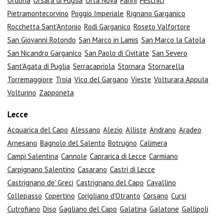
Ordona
Orsara di Puglia
Orta Nova
Panni
Peschici
Pietramontecorvino
Poggio Imperiale
Rignano Garganico
Rocchetta Sant'Antonio
Rodi Garganico
Roseto Valfortore
San Giovanni Rotondo
San Marco in Lamis
San Marco la Catola
San Nicandro Garganico
San Paolo di Civitate
San Severo
Sant'Agata di Puglia
Serracapriola
Stornara
Stornarella
Torremaggiore
Troia
Vico del Gargano
Vieste
Volturara Appula
Volturino
Zapponeta
Lecce
Acquarica del Capo
Alessano
Alezio
Alliste
Andrano
Aradeo
Arnesano
Bagnolo del Salento
Botrugno
Calimera
Campi Salentina
Cannole
Caprarica di Lecce
Carmiano
Carpignano Salentino
Casarano
Castri di Lecce
Castrignano de' Greci
Castrignano del Capo
Cavallino
Collepasso
Copertino
Corigliano d'Otranto
Corsano
Cursi
Cutrofiano
Diso
Gagliano del Capo
Galatina
Galatone
Gallipoli