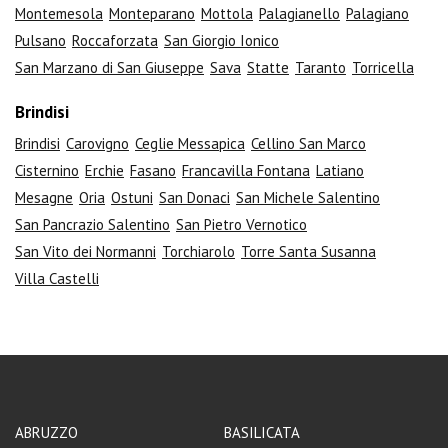
Montemesola
Monteparano
Mottola
Palagianello
Palagiano
Pulsano
Roccaforzata
San Giorgio Ionico
San Marzano di San Giuseppe
Sava
Statte
Taranto
Torricella
Brindisi
Brindisi
Carovigno
Ceglie Messapica
Cellino San Marco
Cisternino
Erchie
Fasano
Francavilla Fontana
Latiano
Mesagne
Oria
Ostuni
San Donaci
San Michele Salentino
San Pancrazio Salentino
San Pietro Vernotico
San Vito dei Normanni
Torchiarolo
Torre Santa Susanna
Villa Castelli
ABRUZZO
BASILICATA