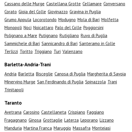
Cassano delle Murge
Castellana Grotte
Cellamare
Conversano
Corato
Gioia del Colle
Giovinazzo
Gravina in Puglia
Grumo Appula
Locorotondo
Modugno
Mola di Bari
Molfetta
Monopoli
Noci
Noicattaro
Palo del Colle
Poggiorsini
Polignano a Mare
Putignano
Rutigliano
Ruvo di Puglia
Sammichele di Bari
Sannicandro di Bari
Santeramo in Colle
Terlizzi
Toritto
Triggiano
Turi
Valenzano
Barletta-Andria-Trani
Andria
Barletta
Bisceglie
Canosa di Puglia
Margherita di Savoia
Minervino Murge
San Ferdinando di Puglia
Spinazzola
Trani
Trinitapoli
Taranto
Avetrana
Carosino
Castellaneta
Crispiano
Faggiano
Fragagnano
Ginosa
Grottaglie
Laterza
Leporano
Lizzano
Manduria
Martina Franca
Maruggio
Massafra
Monteiasi