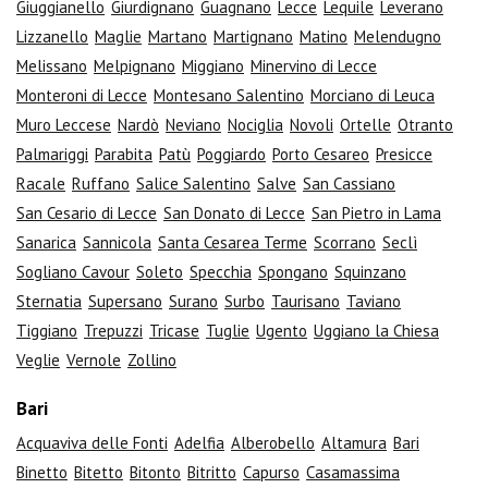
Giuggianello
Giurdignano
Guagnano
Lecce
Lequile
Leverano
Lizzanello
Maglie
Martano
Martignano
Matino
Melendugno
Melissano
Melpignano
Miggiano
Minervino di Lecce
Monteroni di Lecce
Montesano Salentino
Morciano di Leuca
Muro Leccese
Nardò
Neviano
Nociglia
Novoli
Ortelle
Otranto
Palmariggi
Parabita
Patù
Poggiardo
Porto Cesareo
Presicce
Racale
Ruffano
Salice Salentino
Salve
San Cassiano
San Cesario di Lecce
San Donato di Lecce
San Pietro in Lama
Sanarica
Sannicola
Santa Cesarea Terme
Scorrano
Seclì
Sogliano Cavour
Soleto
Specchia
Spongano
Squinzano
Sternatia
Supersano
Surano
Surbo
Taurisano
Taviano
Tiggiano
Trepuzzi
Tricase
Tuglie
Ugento
Uggiano la Chiesa
Veglie
Vernole
Zollino
Bari
Acquaviva delle Fonti
Adelfia
Alberobello
Altamura
Bari
Binetto
Bitetto
Bitonto
Bitritto
Capurso
Casamassima