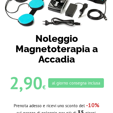
Noleggio
Magnetoterapia a
Accadia
2,90
al giorno consegna inclusa
€
-10%
Prenota adesso e ricevi uno sconto del
35
sul prezzo di noleggio per più di
giorni.