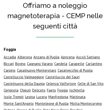
Offriamo a noleggio
magnetoterapia - CEMP nelle
seguenti città
Foggia
Accadia
Alberona
Anzano di Puglia
Apricena
Ascoli Satriano
Biccari
Bovino
Cagnano Varano
Candela
Carapelle
Carlantino
Carpino
Casalnuovo Monterotaro
Casalvecchio di Puglia
Castelluccio Valmaggiore
Castelluccio dei Sauri
Castelnuovo della Daunia
Celenza Valfortore
Celle di San Vito
Cerignola
Chieuti
Deliceto
Faeto
Foggia
Ischitella
Isole Tremiti
Lesina
Lucera
Manfredonia
Mattinata
Monte Sant'Angelo
Monteleone di Puglia
Motta Montecorvino