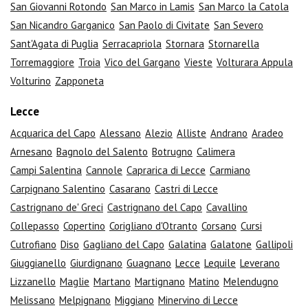
San Giovanni Rotondo
San Marco in Lamis
San Marco la Catola
San Nicandro Garganico
San Paolo di Civitate
San Severo
Sant'Agata di Puglia
Serracapriola
Stornara
Stornarella
Torremaggiore
Troia
Vico del Gargano
Vieste
Volturara Appula
Volturino
Zapponeta
Lecce
Acquarica del Capo
Alessano
Alezio
Alliste
Andrano
Aradeo
Arnesano
Bagnolo del Salento
Botrugno
Calimera
Campi Salentina
Cannole
Caprarica di Lecce
Carmiano
Carpignano Salentino
Casarano
Castri di Lecce
Castrignano de' Greci
Castrignano del Capo
Cavallino
Collepasso
Copertino
Corigliano d'Otranto
Corsano
Cursi
Cutrofiano
Diso
Gagliano del Capo
Galatina
Galatone
Gallipoli
Giuggianello
Giurdignano
Guagnano
Lecce
Lequile
Leverano
Lizzanello
Maglie
Martano
Martignano
Matino
Melendugno
Melissano
Melpignano
Miggiano
Minervino di Lecce