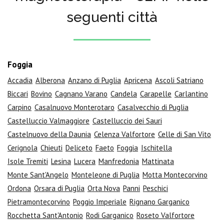
seguenti città
Foggia
Accadia
Alberona
Anzano di Puglia
Apricena
Ascoli Satriano
Biccari
Bovino
Cagnano Varano
Candela
Carapelle
Carlantino
Carpino
Casalnuovo Monterotaro
Casalvecchio di Puglia
Castelluccio Valmaggiore
Castelluccio dei Sauri
Castelnuovo della Daunia
Celenza Valfortore
Celle di San Vito
Cerignola
Chieuti
Deliceto
Faeto
Foggia
Ischitella
Isole Tremiti
Lesina
Lucera
Manfredonia
Mattinata
Monte Sant'Angelo
Monteleone di Puglia
Motta Montecorvino
Ordona
Orsara di Puglia
Orta Nova
Panni
Peschici
Pietramontecorvino
Poggio Imperiale
Rignano Garganico
Rocchetta Sant'Antonio
Rodi Garganico
Roseto Valfortore