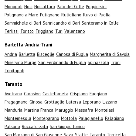
Monopoli
Noci
Noicattaro
Palo del Colle
Poggiorsini
Polignano a Mare
Putignano
Rutigliano
Ruvo di Puglia
Sammichele di Bari
Sannicandro di Bari
Santeramo in Colle
Terlizzi
Toritto
Triggiano
Turi
Valenzano
Barletta-Andria-Trani
Andria
Barletta
Bisceglie
Canosa di Puglia
Margherita di Savoia
Minervino Murge
San Ferdinando di Puglia
Spinazzola
Trani
Trinitapoli
Taranto
Avetrana
Carosino
Castellaneta
Crispiano
Faggiano
Fragagnano
Ginosa
Grottaglie
Laterza
Leporano
Lizzano
Manduria
Martina Franca
Maruggio
Massafra
Monteiasi
Montemesola
Monteparano
Mottola
Palagianello
Palagiano
Pulsano
Roccaforzata
San Giorgio Ionico
San Marzano di San Giuseppe
Sava
Statte
Taranto
Torricella