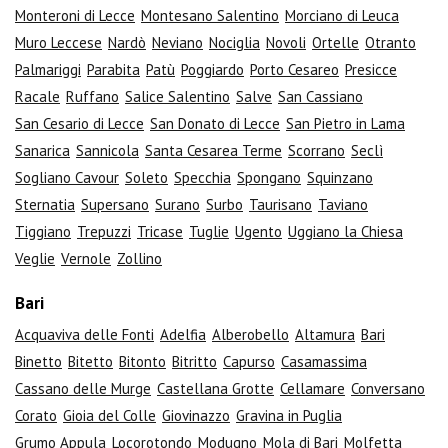
Monteroni di Lecce
Montesano Salentino
Morciano di Leuca
Muro Leccese
Nardò
Neviano
Nociglia
Novoli
Ortelle
Otranto
Palmariggi
Parabita
Patù
Poggiardo
Porto Cesareo
Presicce
Racale
Ruffano
Salice Salentino
Salve
San Cassiano
San Cesario di Lecce
San Donato di Lecce
San Pietro in Lama
Sanarica
Sannicola
Santa Cesarea Terme
Scorrano
Seclì
Sogliano Cavour
Soleto
Specchia
Spongano
Squinzano
Sternatia
Supersano
Surano
Surbo
Taurisano
Taviano
Tiggiano
Trepuzzi
Tricase
Tuglie
Ugento
Uggiano la Chiesa
Veglie
Vernole
Zollino
Bari
Acquaviva delle Fonti
Adelfia
Alberobello
Altamura
Bari
Binetto
Bitetto
Bitonto
Bitritto
Capurso
Casamassima
Cassano delle Murge
Castellana Grotte
Cellamare
Conversano
Corato
Gioia del Colle
Giovinazzo
Gravina in Puglia
Grumo Appula
Locorotondo
Modugno
Mola di Bari
Molfetta