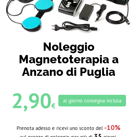
Noleggio
Magnetoterapia a
Anzano di Puglia
2,90
al giorno consegna inclusa
€
-10%
Prenota adesso e ricevi uno sconto del
35
sul prezzo di noleggio per più di
giorni.