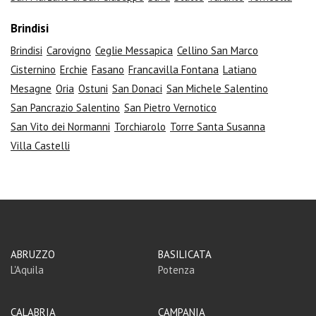
Brindisi
Brindisi
Carovigno
Ceglie Messapica
Cellino San Marco
Cisternino
Erchie
Fasano
Francavilla Fontana
Latiano
Mesagne
Oria
Ostuni
San Donaci
San Michele Salentino
San Pancrazio Salentino
San Pietro Vernotico
San Vito dei Normanni
Torchiarolo
Torre Santa Susanna
Villa Castelli
ABRUZZO
BASILICATA
L'Aquila
Potenza
CALABRIA
CAMPANIA