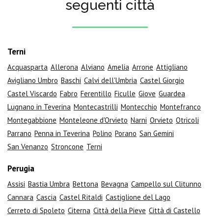
seguenti città
Terni
Acquasparta
Allerona
Alviano
Amelia
Arrone
Attigliano
Avigliano Umbro
Baschi
Calvi dell'Umbria
Castel Giorgio
Castel Viscardo
Fabro
Ferentillo
Ficulle
Giove
Guardea
Lugnano in Teverina
Montecastrilli
Montecchio
Montefranco
Montegabbione
Monteleone d'Orvieto
Narni
Orvieto
Otricoli
Parrano
Penna in Teverina
Polino
Porano
San Gemini
San Venanzo
Stroncone
Terni
Perugia
Assisi
Bastia Umbra
Bettona
Bevagna
Campello sul Clitunno
Cannara
Cascia
Castel Ritaldi
Castiglione del Lago
Cerreto di Spoleto
Citerna
Città della Pieve
Città di Castello