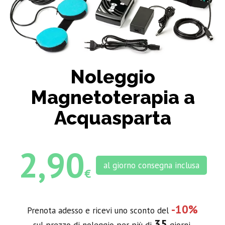
Noleggio
Magnetoterapia a
Acquasparta
2,90
al giorno consegna inclusa
€
-10%
Prenota adesso e ricevi uno sconto del
35
sul prezzo di noleggio per più di
giorni.