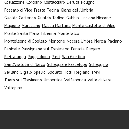
Collazzone
Corciano
Costacciaro
Deruta
Foligno
Fossato di Vico
Fratta Todina
Giano dell'Umbria
Gualdo Cattaneo
Gualdo Tadino
Gubbio
Lisciano Niccone
Magione
Marsciano
Massa Martana
Monte Castello di Vibio
Monte Santa Maria Tiberina
Montefalco
Monteleone di Spoleto
Montone
Nocera Umbra
Norcia
Paciano
Panicale
Passignano sul Trasimeno
Perugia
Piegaro
Pietralunga
Poggiodomo
Preci
San Giustino
Sant'Anatolia di Narco
Scheggia e Pascelupo
Scheggino
Sellano
Sigillo
Spello
Spoleto
Todi
Torgiano
Trevi
Tuoro sul Trasimeno
Umbertide
Valfabbrica
Vallo di Nera
Valtopina