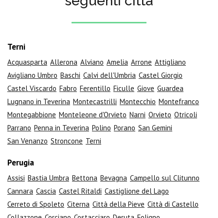
seguenti città
Terni
Acquasparta
Allerona
Alviano
Amelia
Arrone
Attigliano
Avigliano Umbro
Baschi
Calvi dell'Umbria
Castel Giorgio
Castel Viscardo
Fabro
Ferentillo
Ficulle
Giove
Guardea
Lugnano in Teverina
Montecastrilli
Montecchio
Montefranco
Montegabbione
Monteleone d'Orvieto
Narni
Orvieto
Otricoli
Parrano
Penna in Teverina
Polino
Porano
San Gemini
San Venanzo
Stroncone
Terni
Perugia
Assisi
Bastia Umbra
Bettona
Bevagna
Campello sul Clitunno
Cannara
Cascia
Castel Ritaldi
Castiglione del Lago
Cerreto di Spoleto
Citerna
Città della Pieve
Città di Castello
Collazzone
Corciano
Costacciaro
Deruta
Foligno