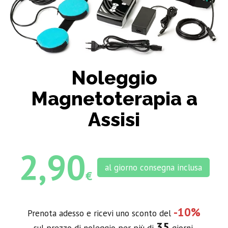
Noleggio
Magnetoterapia a
Assisi
2,90
al giorno consegna inclusa
€
-10%
Prenota adesso e ricevi uno sconto del
35
sul prezzo di noleggio per più di
giorni.