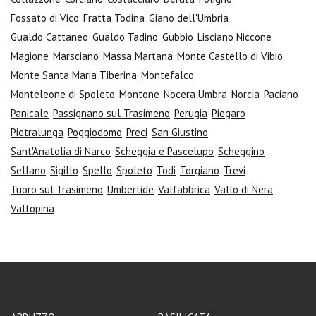
Fossato di Vico
Fratta Todina
Giano dell'Umbria
Gualdo Cattaneo
Gualdo Tadino
Gubbio
Lisciano Niccone
Magione
Marsciano
Massa Martana
Monte Castello di Vibio
Monte Santa Maria Tiberina
Montefalco
Monteleone di Spoleto
Montone
Nocera Umbra
Norcia
Paciano
Panicale
Passignano sul Trasimeno
Perugia
Piegaro
Pietralunga
Poggiodomo
Preci
San Giustino
Sant'Anatolia di Narco
Scheggia e Pascelupo
Scheggino
Sellano
Sigillo
Spello
Spoleto
Todi
Torgiano
Trevi
Tuoro sul Trasimeno
Umbertide
Valfabbrica
Vallo di Nera
Valtopina