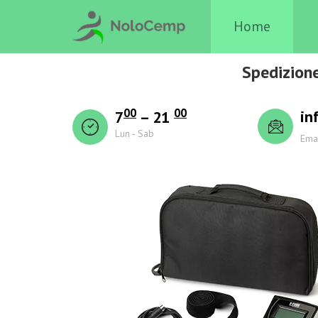
Home
Spedizione
00
00
in
7
– 21
Lun - Sab
Ema