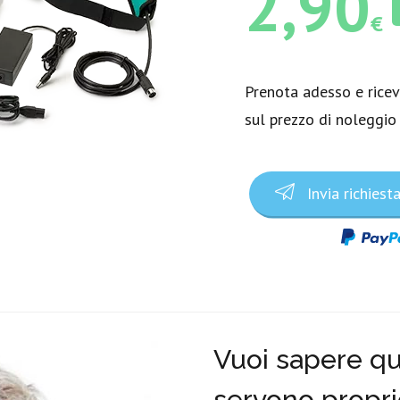
2,90
€
Prenota adesso e rice
sul prezzo di noleggio
Invia richiest
Vuoi sapere qua
servono propri