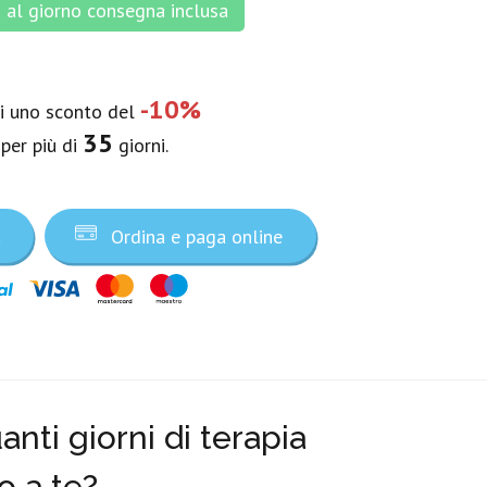
al giorno consegna inclusa
-10%
vi uno sconto del
35
 per più di
giorni.
a
Ordina e paga online
nti giorni di terapia
o a te?