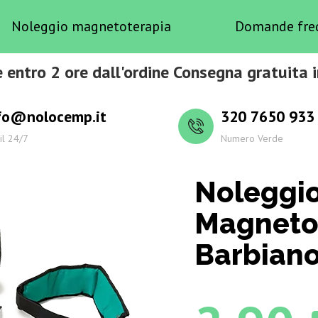
Noleggio magnetoterapia
Domande fre
 entro 2 ore dall'ordine Consegna gratuita 
fo@nolocemp.it
320 7650 933
il 24/7
Numero Verde
Noleggi
Magneto
Barbian