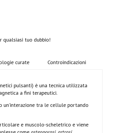
r qualsiasi tuo dubbio!
ologie curate
Controindicazioni
tici pulsanti) è una tecnica utilizzata
gnetica a fini terapeutici.
 un’interazione tra le cellule portando
ticolare e muscolo-scheletrico e viene
complesse come
osteoporosi, artrosi,