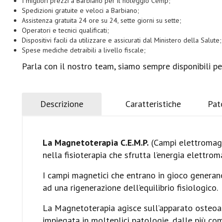
I migliori prezzi a Barbiano per il noleggio Cemp;
Spedizioni gratuite e veloci a Barbiano;
Assistenza gratuita 24 ore su 24, sette giorni su sette;
Operatori e tecnici qualificati;
Dispositivi facili da utilizzare e assicurati dal Ministero della Salute;
Spese mediche detraibili a livello fiscale;
Parla con il nostro team, siamo sempre disponibili pe
Descrizione
Caratteristiche
Pat
La Magnetoterapia C.E.M.P.
(Campi elettromagne
nella fisioterapia che sfrutta l’energia elettroma
I campi magnetici che entrano in gioco generano
ad una rigenerazione dell’equilibrio fisiologico.
La Magnetoterapia agisce sull’apparato osteoar
impiegata in molteplici patologie, dalle più 