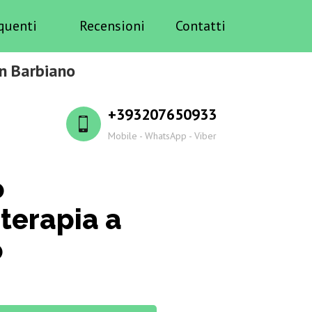
quenti
Recensioni
Contatti
in Barbiano
+393207650933
Mobile - WhatsApp - Viber
o
terapia a
o