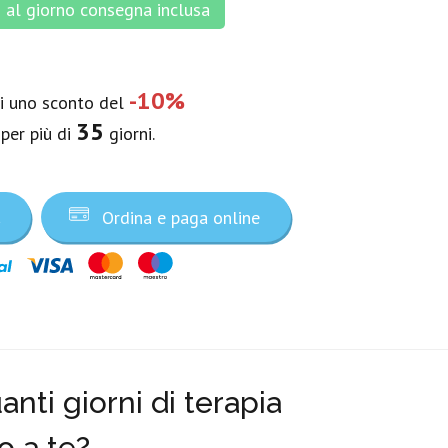
al giorno consegna inclusa
-10%
vi uno sconto del
35
 per più di
giorni.
a
Ordina e paga online
nti giorni di terapia
o a te?