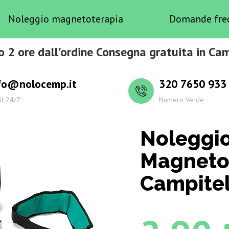
Noleggio magnetoterapia
Domande fre
o 2 ore dall'ordine Consegna gratuita in Cam
fo@nolocemp.it
320 7650 933
il 24/7
Numero Verde
Noleggi
Magneto
Campitel