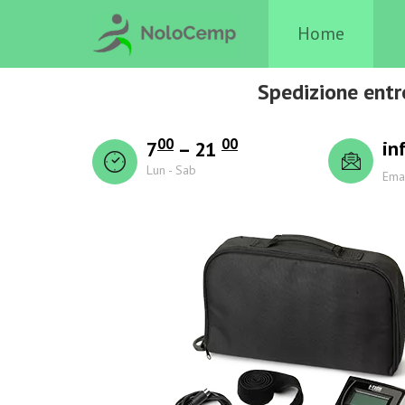
Home
Spedizione entr
00
00
in
7
– 21
Lun - Sab
Ema