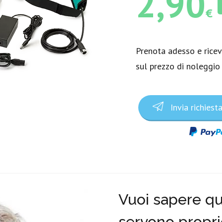
2,90
€
Prenota adesso e rice
sul prezzo di noleggio
Invia richiest
Vuoi sapere qua
servono propri