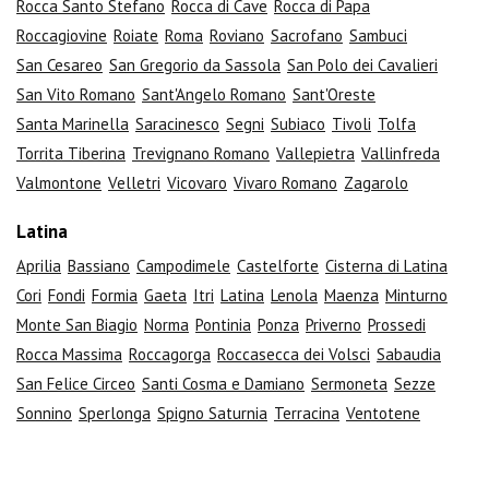
Rocca Santo Stefano
Rocca di Cave
Rocca di Papa
Roccagiovine
Roiate
Roma
Roviano
Sacrofano
Sambuci
San Cesareo
San Gregorio da Sassola
San Polo dei Cavalieri
San Vito Romano
Sant'Angelo Romano
Sant'Oreste
Santa Marinella
Saracinesco
Segni
Subiaco
Tivoli
Tolfa
Torrita Tiberina
Trevignano Romano
Vallepietra
Vallinfreda
Valmontone
Velletri
Vicovaro
Vivaro Romano
Zagarolo
Latina
Aprilia
Bassiano
Campodimele
Castelforte
Cisterna di Latina
Cori
Fondi
Formia
Gaeta
Itri
Latina
Lenola
Maenza
Minturno
Monte San Biagio
Norma
Pontinia
Ponza
Priverno
Prossedi
Rocca Massima
Roccagorga
Roccasecca dei Volsci
Sabaudia
San Felice Circeo
Santi Cosma e Damiano
Sermoneta
Sezze
Sonnino
Sperlonga
Spigno Saturnia
Terracina
Ventotene