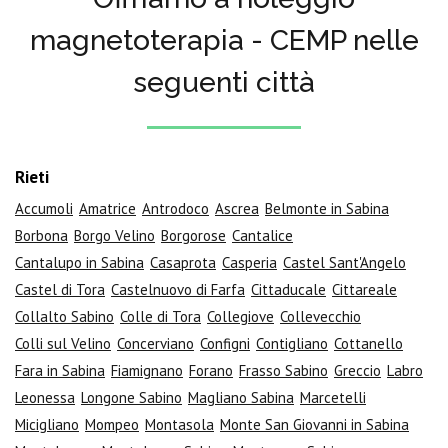
magnetoterapia - CEMP nelle
seguenti città
Rieti
Accumoli
Amatrice
Antrodoco
Ascrea
Belmonte in Sabina
Borbona
Borgo Velino
Borgorose
Cantalice
Cantalupo in Sabina
Casaprota
Casperia
Castel Sant'Angelo
Castel di Tora
Castelnuovo di Farfa
Cittaducale
Cittareale
Collalto Sabino
Colle di Tora
Collegiove
Collevecchio
Colli sul Velino
Concerviano
Configni
Contigliano
Cottanello
Fara in Sabina
Fiamignano
Forano
Frasso Sabino
Greccio
Labro
Leonessa
Longone Sabino
Magliano Sabina
Marcetelli
Micigliano
Mompeo
Montasola
Monte San Giovanni in Sabina