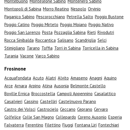
Montebuono
Monteleone Sabino
Montenero Sabino
Montopoli di Sabina
Morro Reatino
Nespolo
Orvinio
Paganico Sabino
Pescorocchiano
Petrella Salto
Poggio Bustone
Poggio Catino
Poggio Mirteto
Poggio Moiano
Poggio Nativo
Poggio San Lorenzo
Posta
Pozzaglia Sabina
Rieti
Rivodutri
Rocca Sinibalda
Roccantica
Salisano
Scandriglia
Selci
Stimigliano
Tarano
Toffia
Torri in Sabina
Torricella in Sabina
Turania
Vacone
Varco Sabino
Frosinone
Acquafondata
Acuto
Alatri
Alvito
Amaseno
Anagni
Aquino
Arce
Arnara
Arpino
Atina
Ausonia
Belmonte Castello
Boville Ernica
Broccostella
Campoli Appennino
Casalattico
Casalvieri
Cassino
Castelliri
Castelnuovo Parano
Castro dei Volsci
Castrocielo
Ceccano
Ceprano
Cervaro
Colfelice
Colle San Magno
Collepardo
Coreno Ausonio
Esperia
Falvaterra
Ferentino
Filettino
Fiuggi
Fontana Liri
Fontechiari