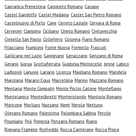
Capranica Prenestina
Carpineto Romano
Casape
Castel Gandolfo
Castel Madama
Castel San Pietro Romano
Castelnuovo di Porto
Cave
Cerreto Laziale
Cervara di Roma
Cerveteri
Ciampino
Ciciliano
Cineto Romano
Civitavecchia
Civitella San Paolo
Colleferro
Colonna
Fiano Romano
Filacciano
Fiumicino
Fonte Nuova
Formello
Frascati
Gallicano nel Lazio
Gavignano
Genazzano
Genzano di Roma
Gerano
Gorga
Grottaferrata
Guidonia Montecelio
Jenne
Labico
Ladispoli
Lanuvio
Lariano
Licenza
Magliano Romano
Mandela
Manziana
Marano Equo
Marcellina
Marino
Mazzano Romano
Mentana
Monte Compatri
Monte Porzio Catone
Monteflavio
Montelanico
Montelibretti
Monterotondo
Montorio Romano
Moricone
Morlupo
Nazzano
Nemi
Nerola
Nettuno
Olevano Romano
Palestrina
Palombara Sabina
Percile
Pisoniano
Poli
Pomezia
Ponzano Romano
Riano
Rignano Flaminio
Riofreddo
Rocca Canterano
Rocca Priora