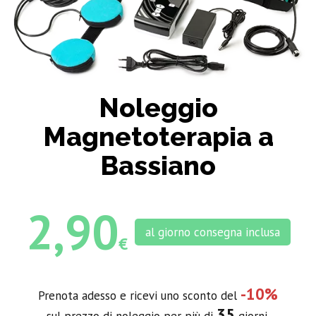
Noleggio
Magnetoterapia a
Bassiano
2,90
al giorno consegna inclusa
€
-10%
Prenota adesso e ricevi uno sconto del
35
sul prezzo di noleggio per più di
giorni.