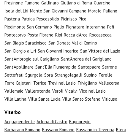
Frosinone
Fumone
Gallinaro
Giuliano di Roma
Guarcino
Isola del Liri
Monte San Giovanni Campano
Morolo
Paliano
Pastena
Patrica
Pescosolido
Picinisco
Pico
Piedimonte San Germano
Piglio
Pignataro Interamna
Pofi
Pontecorvo
Posta Fibreno
Ripi
Rocca d'Arce
Roccasecca
San Biagio Saracinisco
San Donato Val di Comino
San Giorgio a Liri
San Giovanni Incarico
San Vittore del Lazio
Sant'Ambrogio sul Garigliano
Sant'Andrea del Garigliano
Sant'Apollinare
Sant'Elia Fiumerapido
Santopadre
Serrone
Settefrati
Sgurgola
Sora
Strangolagalli
Supino
Terelle
Torre Cajetani
Torrice
Trevi nel Lazio
Trivigliano
Vallecorsa
Vallemaio
Vallerotonda
Veroli
Vicalvi
Vico nel Lazio
Villa Latina
Villa Santa Lucia
Villa Santo Stefano
Viticuso
Viterbo
Acquapendente
Arlena di Castro
Bagnoregio
Barbarano Romano
Bassano Romano
Bassano in Teverina
Blera