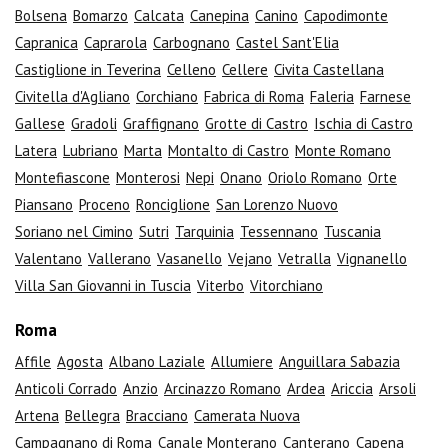
Bolsena
Bomarzo
Calcata
Canepina
Canino
Capodimonte
Capranica
Caprarola
Carbognano
Castel Sant'Elia
Castiglione in Teverina
Celleno
Cellere
Civita Castellana
Civitella d'Agliano
Corchiano
Fabrica di Roma
Faleria
Farnese
Gallese
Gradoli
Graffignano
Grotte di Castro
Ischia di Castro
Latera
Lubriano
Marta
Montalto di Castro
Monte Romano
Montefiascone
Monterosi
Nepi
Onano
Oriolo Romano
Orte
Piansano
Proceno
Ronciglione
San Lorenzo Nuovo
Soriano nel Cimino
Sutri
Tarquinia
Tessennano
Tuscania
Valentano
Vallerano
Vasanello
Vejano
Vetralla
Vignanello
Villa San Giovanni in Tuscia
Viterbo
Vitorchiano
Roma
Affile
Agosta
Albano Laziale
Allumiere
Anguillara Sabazia
Anticoli Corrado
Anzio
Arcinazzo Romano
Ardea
Ariccia
Arsoli
Artena
Bellegra
Bracciano
Camerata Nuova
Campagnano di Roma
Canale Monterano
Canterano
Capena