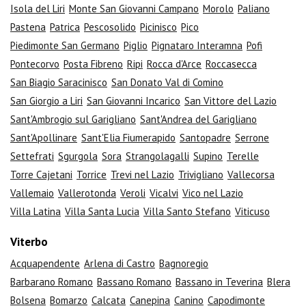
Isola del Liri
Monte San Giovanni Campano
Morolo
Paliano
Pastena
Patrica
Pescosolido
Picinisco
Pico
Piedimonte San Germano
Piglio
Pignataro Interamna
Pofi
Pontecorvo
Posta Fibreno
Ripi
Rocca d'Arce
Roccasecca
San Biagio Saracinisco
San Donato Val di Comino
San Giorgio a Liri
San Giovanni Incarico
San Vittore del Lazio
Sant'Ambrogio sul Garigliano
Sant'Andrea del Garigliano
Sant'Apollinare
Sant'Elia Fiumerapido
Santopadre
Serrone
Settefrati
Sgurgola
Sora
Strangolagalli
Supino
Terelle
Torre Cajetani
Torrice
Trevi nel Lazio
Trivigliano
Vallecorsa
Vallemaio
Vallerotonda
Veroli
Vicalvi
Vico nel Lazio
Villa Latina
Villa Santa Lucia
Villa Santo Stefano
Viticuso
Viterbo
Acquapendente
Arlena di Castro
Bagnoregio
Barbarano Romano
Bassano Romano
Bassano in Teverina
Blera
Bolsena
Bomarzo
Calcata
Canepina
Canino
Capodimonte