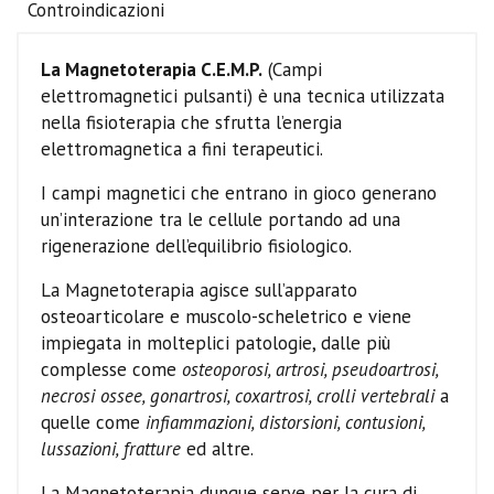
Controindicazioni
La Magnetoterapia C.E.M.P.
(Campi
elettromagnetici pulsanti) è una tecnica utilizzata
nella fisioterapia che sfrutta l’energia
elettromagnetica a fini terapeutici.
I campi magnetici che entrano in gioco generano
un’interazione tra le cellule portando ad una
rigenerazione dell’equilibrio fisiologico.
La Magnetoterapia agisce sull’apparato
osteoarticolare e muscolo-scheletrico e viene
impiegata in molteplici patologie, dalle più
complesse come
osteoporosi, artrosi, pseudoartrosi,
necrosi ossee, gonartrosi, coxartrosi, crolli vertebrali
a
quelle come
infiammazioni, distorsioni, contusioni,
lussazioni, fratture
ed altre.
La Magnetoterapia dunque serve per la cura di