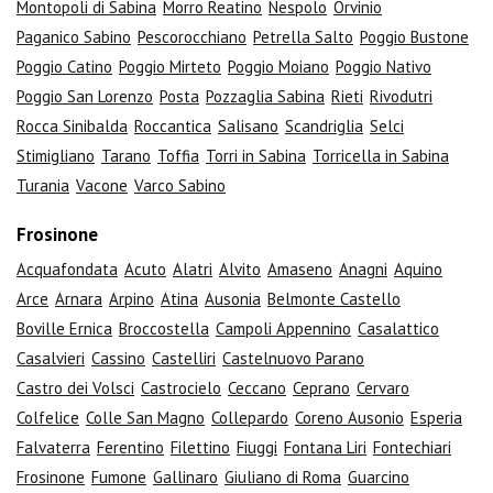
Montopoli di Sabina
Morro Reatino
Nespolo
Orvinio
Paganico Sabino
Pescorocchiano
Petrella Salto
Poggio Bustone
Poggio Catino
Poggio Mirteto
Poggio Moiano
Poggio Nativo
Poggio San Lorenzo
Posta
Pozzaglia Sabina
Rieti
Rivodutri
Rocca Sinibalda
Roccantica
Salisano
Scandriglia
Selci
Stimigliano
Tarano
Toffia
Torri in Sabina
Torricella in Sabina
Turania
Vacone
Varco Sabino
Frosinone
Acquafondata
Acuto
Alatri
Alvito
Amaseno
Anagni
Aquino
Arce
Arnara
Arpino
Atina
Ausonia
Belmonte Castello
Boville Ernica
Broccostella
Campoli Appennino
Casalattico
Casalvieri
Cassino
Castelliri
Castelnuovo Parano
Castro dei Volsci
Castrocielo
Ceccano
Ceprano
Cervaro
Colfelice
Colle San Magno
Collepardo
Coreno Ausonio
Esperia
Falvaterra
Ferentino
Filettino
Fiuggi
Fontana Liri
Fontechiari
Frosinone
Fumone
Gallinaro
Giuliano di Roma
Guarcino