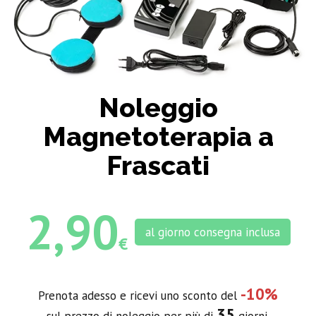
Noleggio
Magnetoterapia a
Frascati
2,90
al giorno consegna inclusa
€
-10%
Prenota adesso e ricevi uno sconto del
35
sul prezzo di noleggio per più di
giorni.