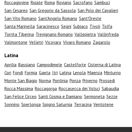
Roccagiovine
Roiate
Roma
Roviano
Sacrofano
Sambuci
San Cesareo
San Gregorio da Sassola
San Polo dei Cavalieri
San Vito Romano
Sant'Angelo Romano
Sant'Oreste
Santa Marinella
Saracinesco
Segni
Subiaco
Tivoli
Tolfa
Torrita Tiberina
Trevignano Romano
Vallepietra
Vallinfreda
Valmontone
Velletri
Vicovaro
Vivaro Romano
Zagarolo
Latina
Aprilia
Bassiano
Campodimele
Castelforte
Cisterna di Latina
Cori
Fondi
Formia
Gaeta
Itri
Latina
Lenola
Maenza
Minturno
Monte San Biagio
Norma
Pontinia
Ponza
Priverno
Prossedi
Rocca Massima
Roccagorga
Roccasecca dei Volsci
Sabaudia
San Felice Circeo
Santi Cosma e Damiano
Sermoneta
Sezze
Sonnino
Sperlonga
Spigno Saturnia
Terracina
Ventotene