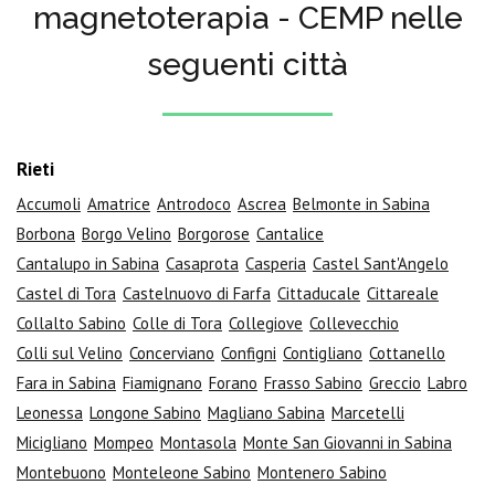
magnetoterapia - CEMP nelle
seguenti città
Rieti
Accumoli
Amatrice
Antrodoco
Ascrea
Belmonte in Sabina
Borbona
Borgo Velino
Borgorose
Cantalice
Cantalupo in Sabina
Casaprota
Casperia
Castel Sant'Angelo
Castel di Tora
Castelnuovo di Farfa
Cittaducale
Cittareale
Collalto Sabino
Colle di Tora
Collegiove
Collevecchio
Colli sul Velino
Concerviano
Configni
Contigliano
Cottanello
Fara in Sabina
Fiamignano
Forano
Frasso Sabino
Greccio
Labro
Leonessa
Longone Sabino
Magliano Sabina
Marcetelli
Micigliano
Mompeo
Montasola
Monte San Giovanni in Sabina
Montebuono
Monteleone Sabino
Montenero Sabino