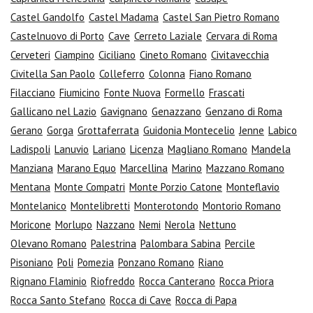
Castel Gandolfo
Castel Madama
Castel San Pietro Romano
Castelnuovo di Porto
Cave
Cerreto Laziale
Cervara di Roma
Cerveteri
Ciampino
Ciciliano
Cineto Romano
Civitavecchia
Civitella San Paolo
Colleferro
Colonna
Fiano Romano
Filacciano
Fiumicino
Fonte Nuova
Formello
Frascati
Gallicano nel Lazio
Gavignano
Genazzano
Genzano di Roma
Gerano
Gorga
Grottaferrata
Guidonia Montecelio
Jenne
Labico
Ladispoli
Lanuvio
Lariano
Licenza
Magliano Romano
Mandela
Manziana
Marano Equo
Marcellina
Marino
Mazzano Romano
Mentana
Monte Compatri
Monte Porzio Catone
Monteflavio
Montelanico
Montelibretti
Monterotondo
Montorio Romano
Moricone
Morlupo
Nazzano
Nemi
Nerola
Nettuno
Olevano Romano
Palestrina
Palombara Sabina
Percile
Pisoniano
Poli
Pomezia
Ponzano Romano
Riano
Rignano Flaminio
Riofreddo
Rocca Canterano
Rocca Priora
Rocca Santo Stefano
Rocca di Cave
Rocca di Papa