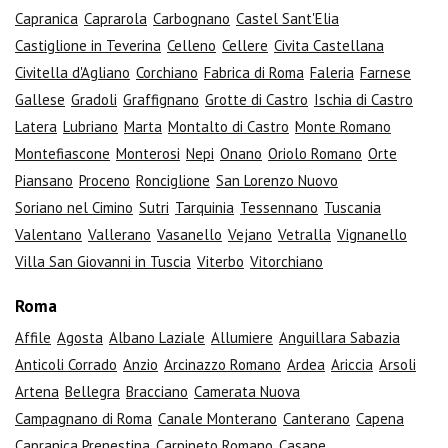
Capranica
Caprarola
Carbognano
Castel Sant'Elia
Castiglione in Teverina
Celleno
Cellere
Civita Castellana
Civitella d'Agliano
Corchiano
Fabrica di Roma
Faleria
Farnese
Gallese
Gradoli
Graffignano
Grotte di Castro
Ischia di Castro
Latera
Lubriano
Marta
Montalto di Castro
Monte Romano
Montefiascone
Monterosi
Nepi
Onano
Oriolo Romano
Orte
Piansano
Proceno
Ronciglione
San Lorenzo Nuovo
Soriano nel Cimino
Sutri
Tarquinia
Tessennano
Tuscania
Valentano
Vallerano
Vasanello
Vejano
Vetralla
Vignanello
Villa San Giovanni in Tuscia
Viterbo
Vitorchiano
Roma
Affile
Agosta
Albano Laziale
Allumiere
Anguillara Sabazia
Anticoli Corrado
Anzio
Arcinazzo Romano
Ardea
Ariccia
Arsoli
Artena
Bellegra
Bracciano
Camerata Nuova
Campagnano di Roma
Canale Monterano
Canterano
Capena
Capranica Prenestina
Carpineto Romano
Casape