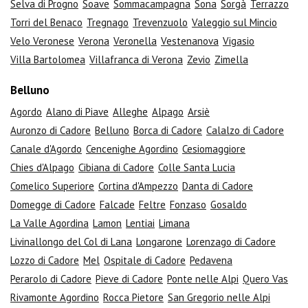
Selva di Progno
Soave
Sommacampagna
Sona
Sorgà
Terrazzo
Torri del Benaco
Tregnago
Trevenzuolo
Valeggio sul Mincio
Velo Veronese
Verona
Veronella
Vestenanova
Vigasio
Villa Bartolomea
Villafranca di Verona
Zevio
Zimella
Belluno
Agordo
Alano di Piave
Alleghe
Alpago
Arsiè
Auronzo di Cadore
Belluno
Borca di Cadore
Calalzo di Cadore
Canale d'Agordo
Cencenighe Agordino
Cesiomaggiore
Chies d'Alpago
Cibiana di Cadore
Colle Santa Lucia
Comelico Superiore
Cortina d'Ampezzo
Danta di Cadore
Domegge di Cadore
Falcade
Feltre
Fonzaso
Gosaldo
La Valle Agordina
Lamon
Lentiai
Limana
Livinallongo del Col di Lana
Longarone
Lorenzago di Cadore
Lozzo di Cadore
Mel
Ospitale di Cadore
Pedavena
Perarolo di Cadore
Pieve di Cadore
Ponte nelle Alpi
Quero Vas
Rivamonte Agordino
Rocca Pietore
San Gregorio nelle Alpi