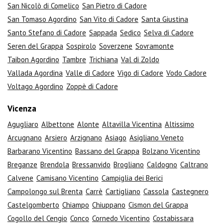
San Nicolò di Comelico
San Pietro di Cadore
San Tomaso Agordino
San Vito di Cadore
Santa Giustina
Santo Stefano di Cadore
Sappada
Sedico
Selva di Cadore
Seren del Grappa
Sospirolo
Soverzene
Sovramonte
Taibon Agordino
Tambre
Trichiana
Val di Zoldo
Vallada Agordina
Valle di Cadore
Vigo di Cadore
Vodo Cadore
Voltago Agordino
Zoppè di Cadore
Vicenza
Agugliaro
Albettone
Alonte
Altavilla Vicentina
Altissimo
Arcugnano
Arsiero
Arzignano
Asiago
Asigliano Veneto
Barbarano Vicentino
Bassano del Grappa
Bolzano Vicentino
Breganze
Brendola
Bressanvido
Brogliano
Caldogno
Caltrano
Calvene
Camisano Vicentino
Campiglia dei Berici
Campolongo sul Brenta
Carrè
Cartigliano
Cassola
Castegnero
Castelgomberto
Chiampo
Chiuppano
Cismon del Grappa
Cogollo del Cengio
Conco
Cornedo Vicentino
Costabissara