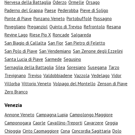
Nervesa della Battaglia
Oderzo
Ormelle
Orsago
Paderno del Grappa
Paese
Pederobba
Pieve di Soligo
Ponte di Piave
Ponzano Veneto
Portobuffolè
Possagno
Povegliano
Preganziol
Quinto di Treviso
Refrontolo
Resana
Revine Lago
Riese Pio X
Roncade
Salgareda
San Biagio di Callalta
San Fior
San Pietro di Feletto
San Polo di Piave
San Vendemiano
San Zenone degli Ezzelini
Santa Lucia di Piave
Sarmede
Segusino
Sernaglia della Battaglia
Silea
Spresiano
Susegana
Tarzo
Trevignano
Treviso
Valdobbiadene
Vazzola
Vedelago
Vidor
Villorba
Vittorio Veneto
Volpago del Montello
Zenson di Piave
Zero Branco
Venezia
Annone Veneto
Campagna Lupia
Campolongo Maggiore
Camponogara
Caorle
Cavallino-Treporti
Cavarzere
Ceggia
Chioggia
Cinto Caomaggiore
Cona
Concordia Sagittaria
Dolo