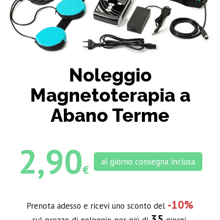
Noleggio
Magnetoterapia a
Abano Terme
2,90
al giorno consegna inclusa
€
-10%
Prenota adesso e ricevi uno sconto del
35
sul prezzo di noleggio per più di
giorni.