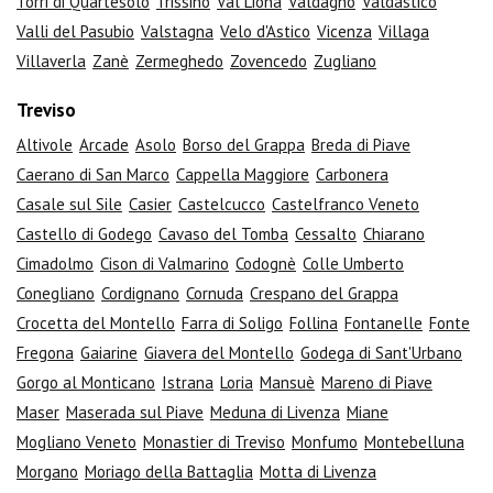
Torri di Quartesolo
Trissino
Val Liona
Valdagno
Valdastico
Valli del Pasubio
Valstagna
Velo d'Astico
Vicenza
Villaga
Villaverla
Zanè
Zermeghedo
Zovencedo
Zugliano
Treviso
Altivole
Arcade
Asolo
Borso del Grappa
Breda di Piave
Caerano di San Marco
Cappella Maggiore
Carbonera
Casale sul Sile
Casier
Castelcucco
Castelfranco Veneto
Castello di Godego
Cavaso del Tomba
Cessalto
Chiarano
Cimadolmo
Cison di Valmarino
Codognè
Colle Umberto
Conegliano
Cordignano
Cornuda
Crespano del Grappa
Crocetta del Montello
Farra di Soligo
Follina
Fontanelle
Fonte
Fregona
Gaiarine
Giavera del Montello
Godega di Sant'Urbano
Gorgo al Monticano
Istrana
Loria
Mansuè
Mareno di Piave
Maser
Maserada sul Piave
Meduna di Livenza
Miane
Mogliano Veneto
Monastier di Treviso
Monfumo
Montebelluna
Morgano
Moriago della Battaglia
Motta di Livenza