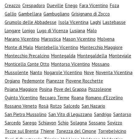
Creazzo
Crespadoro
Dueville
Enego
Fara Vicentino
Foza
Gallio
Gambellara
Gambugliano
Grisignano di Zocco
Grumolo delle Abbadesse
Isola Vicentina
Laghi
Lastebasse
Longare
Lonigo
Lugo di Vicenza
Lusiana
Malo
Marano Vicentino
Marostica
Mason Vicentino
Molvena
Monte di Malo
Montebello Vicentino
Montecchio Maggiore
Montecchio Precalcino
Montegalda
Montegaldella
Monteviale
Monticello Conte Otto
Montorso Vicentino
Mossano
Mussolente
Nanto
Nogarole Vicentino
Nove
Noventa Vicentina
Orgiano
Pedemonte
Pianezze
Piovene Rocchette
Pojana Maggiore
Posina
Pove del Grappa
Pozzoleone
Quinto Vicentino
Recoaro Terme
Roana
Romano d'Ezzelino
Rossano Veneto
Rosà
Rotzo
Salcedo
San Nazario
San Pietro Mussolino
San Vito di Leguzzano
Sandrigo
Santorso
Sarcedo
Sarego
Schiavon
Schio
Solagna
Sossano
Sovizzo
Tezze sul Brenta
Thiene
Tonezza del Cimone
Torrebelvicino