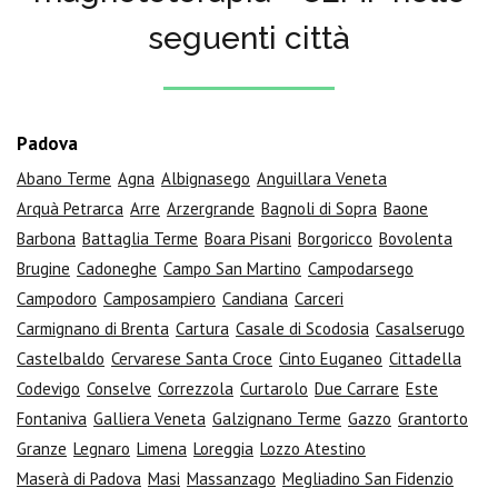
seguenti città
Padova
Abano Terme
Agna
Albignasego
Anguillara Veneta
Arquà Petrarca
Arre
Arzergrande
Bagnoli di Sopra
Baone
Barbona
Battaglia Terme
Boara Pisani
Borgoricco
Bovolenta
Brugine
Cadoneghe
Campo San Martino
Campodarsego
Campodoro
Camposampiero
Candiana
Carceri
Carmignano di Brenta
Cartura
Casale di Scodosia
Casalserugo
Castelbaldo
Cervarese Santa Croce
Cinto Euganeo
Cittadella
Codevigo
Conselve
Correzzola
Curtarolo
Due Carrare
Este
Fontaniva
Galliera Veneta
Galzignano Terme
Gazzo
Grantorto
Granze
Legnaro
Limena
Loreggia
Lozzo Atestino
Maserà di Padova
Masi
Massanzago
Megliadino San Fidenzio