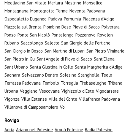
Megliadino San Vitale
Merlara
Mestrino
Monselice
Montagnana
Montegrotto Terme
Noventa Padovana
Ospedaletto Euganeo
Padova
Pernumia
Piacenza d'Adige
Piazzola sul Brenta
Piombino Dese
Piove di Sacco
Polverara
Ponso
Ponte San Nicolò
Pontelongo
Pozzonovo
Rovolon
Rubano
Saccolongo
Saletto
San Giorgio delle Pertiche
San Giorgio in Bosco
San Martino di Lupari
San Pietro Viminario
San Pietro in Gu
Sant'Angelo di Piove di Sacco
Sant'Elena
Sant'Urbano
Santa Giustina in Colle
Santa Margherita d'Adige
Saonara
Selvazzano Dentro
Solesino
Stanghella
Teolo
Terrassa Padovana
Tombolo
Torreglia
Trebaseleghe
Tribano
Urbana
Veggiano
Vescovana
Vighizzolo d'Este
Vigodarzere
Vigonza
Villa Estense
Villa del Conte
Villafranca Padovana
Villanova di Camposampiero
Vo'
Rovigo
Adria
Ariano nel Polesine
Arquà Polesine
Badia Polesine