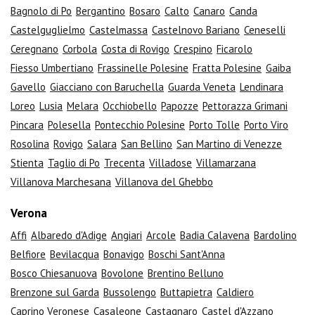
Bagnolo di Po
Bergantino
Bosaro
Calto
Canaro
Canda
Castelguglielmo
Castelmassa
Castelnovo Bariano
Ceneselli
Ceregnano
Corbola
Costa di Rovigo
Crespino
Ficarolo
Fiesso Umbertiano
Frassinelle Polesine
Fratta Polesine
Gaiba
Gavello
Giacciano con Baruchella
Guarda Veneta
Lendinara
Loreo
Lusia
Melara
Occhiobello
Papozze
Pettorazza Grimani
Pincara
Polesella
Pontecchio Polesine
Porto Tolle
Porto Viro
Rosolina
Rovigo
Salara
San Bellino
San Martino di Venezze
Stienta
Taglio di Po
Trecenta
Villadose
Villamarzana
Villanova Marchesana
Villanova del Ghebbo
Verona
Affi
Albaredo d'Adige
Angiari
Arcole
Badia Calavena
Bardolino
Belfiore
Bevilacqua
Bonavigo
Boschi Sant'Anna
Bosco Chiesanuova
Bovolone
Brentino Belluno
Brenzone sul Garda
Bussolengo
Buttapietra
Caldiero
Caprino Veronese
Casaleone
Castagnaro
Castel d'Azzano