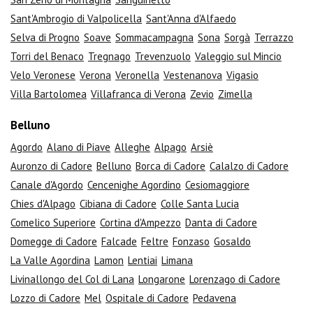
Sant'Ambrogio di Valpolicella
Sant'Anna d'Alfaedo
Selva di Progno
Soave
Sommacampagna
Sona
Sorgà
Terrazzo
Torri del Benaco
Tregnago
Trevenzuolo
Valeggio sul Mincio
Velo Veronese
Verona
Veronella
Vestenanova
Vigasio
Villa Bartolomea
Villafranca di Verona
Zevio
Zimella
Belluno
Agordo
Alano di Piave
Alleghe
Alpago
Arsiè
Auronzo di Cadore
Belluno
Borca di Cadore
Calalzo di Cadore
Canale d'Agordo
Cencenighe Agordino
Cesiomaggiore
Chies d'Alpago
Cibiana di Cadore
Colle Santa Lucia
Comelico Superiore
Cortina d'Ampezzo
Danta di Cadore
Domegge di Cadore
Falcade
Feltre
Fonzaso
Gosaldo
La Valle Agordina
Lamon
Lentiai
Limana
Livinallongo del Col di Lana
Longarone
Lorenzago di Cadore
Lozzo di Cadore
Mel
Ospitale di Cadore
Pedavena