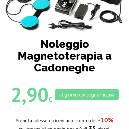
Noleggio
Magnetoterapia a
Cadoneghe
2,90
al giorno consegna inclusa
€
-10%
Prenota adesso e ricevi uno sconto del
35
sul prezzo di noleggio per più di
giorni.