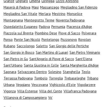
Granze
Legnaro
Limena
Loreggia
Lozzo Atestino
Maserà di Padova
Masi
Massanzago
Megliadino San Fidenzio
Megliadino San Vitale
Merlara
Mestrino
Monselice
Montagnana
Montegrotto Terme
Noventa Padovana
Ospedaletto Euganeo
Padova
Pernumia
Piacenza d'Adige
Piazzola sul Brenta
Piombino Dese
Piove di Sacco
Polverara
Ponso
Ponte San Nicolò
Pontelongo
Pozzonovo
Rovolon
Rubano
Saccolongo
Saletto
San Giorgio delle Pertiche
San Giorgio in Bosco
San Martino di Lupari
San Pietro Viminario
San Pietro in Gu
Sant'Angelo di Piove di Sacco
Sant'Elena
Sant'Urbano
Santa Giustina in Colle
Santa Margherita d'Adige
Saonara
Selvazzano Dentro
Solesino
Stanghella
Teolo
Terrassa Padovana
Tombolo
Torreglia
Trebaseleghe
Tribano
Urbana
Veggiano
Vescovana
Vighizzolo d'Este
Vigodarzere
Vigonza
Villa Estense
Villa del Conte
Villafranca Padovana
Villanova di Camposampiero
Vo'