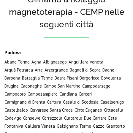
magnetoterapia - CEMP nelle
seguenti città
Padova
Abano Terme
Agna
Albignasego
Anguillara Veneta
Arquà Petrarca
Arre
Arzergrande
Bagnoli di Sopra
Baone
Barbona
Battaglia Terme
Boara Pisani
Borgoricco
Bovolenta
Brugine
Cadoneghe
Campo San Martino
Campodarsego
Campodoro
Camposampiero
Candiana
Carceri
Carmignano di Brenta
Cartura
Casale di Scodosia
Casalserugo
Castelbaldo
Cervarese Santa Croce
Cinto Euganeo
Cittadella
Codevigo
Conselve
Correzzola
Curtarolo
Due Carrare
Este
Fontaniva
Galliera Veneta
Galzignano Terme
Gazzo
Grantorto