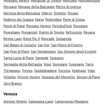
Mogliano Veneto
Monastier di Treviso
Monfumo
Montebelluna
Morgano
Moriago della Battaglia
Motta di Livenza
Nervesa della Battaglia
Oderzo
Ormelle
Orsago
Paderno del Grappa
Paese
Pederobba
Pieve di Soligo
Ponte di Piave
Ponzano Veneto
Portobuffolè
Possagno
Povegliano
Preganziol
Quinto di Treviso
Refrontolo
Resana
Revine Lago
Riese Pio X
Roncade
Salgareda
San Biagio di Callalta
San Fior
San Pietro di Feletto
San Polo di Piave
San Vendemiano
San Zenone degli Ezzelini
Santa Lucia di Piave
Sarmede
Segusino
Sernaglia della Battaglia
Silea
Spresiano
Susegana
Tarzo
Trevignano
Treviso
Valdobbiadene
Vazzola
Vedelago
Vidor
Villorba
Vittorio Veneto
Volpago del Montello
Zenson di Piave
Zero Branco
Venezia
Annone Veneto
Campagna Lupia
Campolongo Maggiore