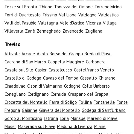
Tezze sul Brenta
Thiene
Tonezza del Cimone
Torrebelvicino
Torri di Quartesolo
Trissino
Val Liona
Valdagno
Valdastico
Valli del Pasubio
Valstagna
Velo d'Astico
Vicenza
Villaga
Villaverla
Zanè
Zermeghedo
Zovencedo
Zugliano
Treviso
Altivole
Arcade
Asolo
Borso del Grappa
Breda di Piave
Caerano di San Marco
Cappella Maggiore
Carbonera
Casale sul Sile
Casier
Castelcucco
Castelfranco Veneto
Castello di Godego
Cavaso del Tomba
Cessalto
Chiarano
Cimadolmo
Cison di Valmarino
Codognè
Colle Umberto
Conegliano
Cordignano
Cornuda
Crespano del Grappa
Crocetta del Montello
Farra di Soligo
Follina
Fontanelle
Fonte
Fregona
Gaiarine
Giavera del Montello
Godega di Sant'Urbano
Gorgo al Monticano
Istrana
Loria
Mansuè
Mareno di Piave
Maser
Maserada sul Piave
Meduna di Livenza
Miane