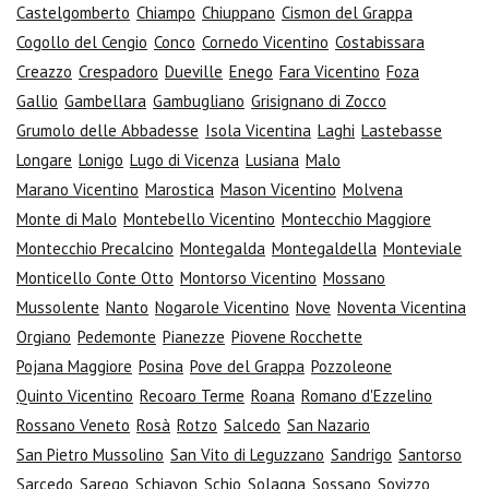
Castelgomberto
Chiampo
Chiuppano
Cismon del Grappa
Cogollo del Cengio
Conco
Cornedo Vicentino
Costabissara
Creazzo
Crespadoro
Dueville
Enego
Fara Vicentino
Foza
Gallio
Gambellara
Gambugliano
Grisignano di Zocco
Grumolo delle Abbadesse
Isola Vicentina
Laghi
Lastebasse
Longare
Lonigo
Lugo di Vicenza
Lusiana
Malo
Marano Vicentino
Marostica
Mason Vicentino
Molvena
Monte di Malo
Montebello Vicentino
Montecchio Maggiore
Montecchio Precalcino
Montegalda
Montegaldella
Monteviale
Monticello Conte Otto
Montorso Vicentino
Mossano
Mussolente
Nanto
Nogarole Vicentino
Nove
Noventa Vicentina
Orgiano
Pedemonte
Pianezze
Piovene Rocchette
Pojana Maggiore
Posina
Pove del Grappa
Pozzoleone
Quinto Vicentino
Recoaro Terme
Roana
Romano d'Ezzelino
Rossano Veneto
Rosà
Rotzo
Salcedo
San Nazario
San Pietro Mussolino
San Vito di Leguzzano
Sandrigo
Santorso
Sarcedo
Sarego
Schiavon
Schio
Solagna
Sossano
Sovizzo