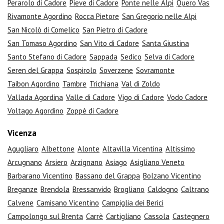
Perarolo di Cadore
Pieve di Cadore
Ponte nelle Alpi
Quero Vas
Rivamonte Agordino
Rocca Pietore
San Gregorio nelle Alpi
San Nicolò di Comelico
San Pietro di Cadore
San Tomaso Agordino
San Vito di Cadore
Santa Giustina
Santo Stefano di Cadore
Sappada
Sedico
Selva di Cadore
Seren del Grappa
Sospirolo
Soverzene
Sovramonte
Taibon Agordino
Tambre
Trichiana
Val di Zoldo
Vallada Agordina
Valle di Cadore
Vigo di Cadore
Vodo Cadore
Voltago Agordino
Zoppè di Cadore
Vicenza
Agugliaro
Albettone
Alonte
Altavilla Vicentina
Altissimo
Arcugnano
Arsiero
Arzignano
Asiago
Asigliano Veneto
Barbarano Vicentino
Bassano del Grappa
Bolzano Vicentino
Breganze
Brendola
Bressanvido
Brogliano
Caldogno
Caltrano
Calvene
Camisano Vicentino
Campiglia dei Berici
Campolongo sul Brenta
Carrè
Cartigliano
Cassola
Castegnero