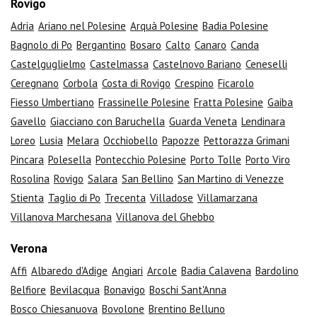
Rovigo
Adria
Ariano nel Polesine
Arquà Polesine
Badia Polesine
Bagnolo di Po
Bergantino
Bosaro
Calto
Canaro
Canda
Castelguglielmo
Castelmassa
Castelnovo Bariano
Ceneselli
Ceregnano
Corbola
Costa di Rovigo
Crespino
Ficarolo
Fiesso Umbertiano
Frassinelle Polesine
Fratta Polesine
Gaiba
Gavello
Giacciano con Baruchella
Guarda Veneta
Lendinara
Loreo
Lusia
Melara
Occhiobello
Papozze
Pettorazza Grimani
Pincara
Polesella
Pontecchio Polesine
Porto Tolle
Porto Viro
Rosolina
Rovigo
Salara
San Bellino
San Martino di Venezze
Stienta
Taglio di Po
Trecenta
Villadose
Villamarzana
Villanova Marchesana
Villanova del Ghebbo
Verona
Affi
Albaredo d'Adige
Angiari
Arcole
Badia Calavena
Bardolino
Belfiore
Bevilacqua
Bonavigo
Boschi Sant'Anna
Bosco Chiesanuova
Bovolone
Brentino Belluno