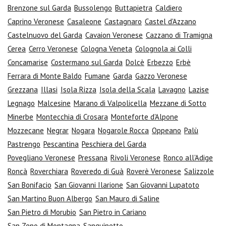
Brenzone sul Garda
Bussolengo
Buttapietra
Caldiero
Caprino Veronese
Casaleone
Castagnaro
Castel d'Azzano
Castelnuovo del Garda
Cavaion Veronese
Cazzano di Tramigna
Cerea
Cerro Veronese
Cologna Veneta
Colognola ai Colli
Concamarise
Costermano sul Garda
Dolcè
Erbezzo
Erbè
Ferrara di Monte Baldo
Fumane
Garda
Gazzo Veronese
Grezzana
Illasi
Isola Rizza
Isola della Scala
Lavagno
Lazise
Legnago
Malcesine
Marano di Valpolicella
Mezzane di Sotto
Minerbe
Montecchia di Crosara
Monteforte d'Alpone
Mozzecane
Negrar
Nogara
Nogarole Rocca
Oppeano
Palù
Pastrengo
Pescantina
Peschiera del Garda
Povegliano Veronese
Pressana
Rivoli Veronese
Ronco all'Adige
Roncà
Roverchiara
Roveredo di Guà
Roverè Veronese
Salizzole
San Bonifacio
San Giovanni Ilarione
San Giovanni Lupatoto
San Martino Buon Albergo
San Mauro di Saline
San Pietro di Morubio
San Pietro in Cariano
San Zeno di Montagna
Sanguinetto