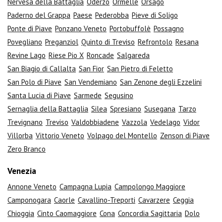
Nervesa della Battaglia
Oderzo
Ormelle
Orsago
Paderno del Grappa
Paese
Pederobba
Pieve di Soligo
Ponte di Piave
Ponzano Veneto
Portobuffolè
Possagno
Povegliano
Preganziol
Quinto di Treviso
Refrontolo
Resana
Revine Lago
Riese Pio X
Roncade
Salgareda
San Biagio di Callalta
San Fior
San Pietro di Feletto
San Polo di Piave
San Vendemiano
San Zenone degli Ezzelini
Santa Lucia di Piave
Sarmede
Segusino
Sernaglia della Battaglia
Silea
Spresiano
Susegana
Tarzo
Trevignano
Treviso
Valdobbiadene
Vazzola
Vedelago
Vidor
Villorba
Vittorio Veneto
Volpago del Montello
Zenson di Piave
Zero Branco
Venezia
Annone Veneto
Campagna Lupia
Campolongo Maggiore
Camponogara
Caorle
Cavallino-Treporti
Cavarzere
Ceggia
Chioggia
Cinto Caomaggiore
Cona
Concordia Sagittaria
Dolo