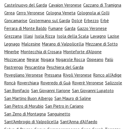
Castelnuovo del Garda
Cavaion Veronese
Cazzano di Tramigna
Cerea
Cerro Veronese
Cologna Veneta
Colognola ai Colli
Concamarise
Costermano sul Garda
Dolcè
Erbezzo
Erbè
Ferrara di Monte Baldo
Fumane
Garda
Gazzo Veronese
Grezzana
Illasi
Isola Rizza
Isola della Scala
Lavagno
Lazise
Legnago
Malcesine
Marano di Valpolicella
Mezzane di Sotto
Minerbe
Montecchia di Crosara
Monteforte d'Alpone
Mozzecane
Negrar
Nogara
Nogarole Rocca
Oppeano
Palù
Pastrengo
Pescantina
Peschiera del Garda
Povegliano Veronese
Pressana
Rivoli Veronese
Ronco all'Adige
Roncà
Roverchiara
Roveredo di Guà
Roverè Veronese
Salizzole
San Bonifacio
San Giovanni Ilarione
San Giovanni Lupatoto
San Martino Buon Albergo
San Mauro di Saline
San Pietro di Morubio
San Pietro in Cariano
San Zeno di Montagna
Sanguinetto
Sant'Ambrogio di Valpolicella
Sant'Anna d'Alfaedo