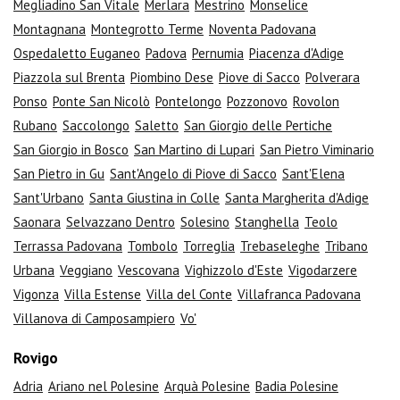
Megliadino San Vitale
Merlara
Mestrino
Monselice
Montagnana
Montegrotto Terme
Noventa Padovana
Ospedaletto Euganeo
Padova
Pernumia
Piacenza d'Adige
Piazzola sul Brenta
Piombino Dese
Piove di Sacco
Polverara
Ponso
Ponte San Nicolò
Pontelongo
Pozzonovo
Rovolon
Rubano
Saccolongo
Saletto
San Giorgio delle Pertiche
San Giorgio in Bosco
San Martino di Lupari
San Pietro Viminario
San Pietro in Gu
Sant'Angelo di Piove di Sacco
Sant'Elena
Sant'Urbano
Santa Giustina in Colle
Santa Margherita d'Adige
Saonara
Selvazzano Dentro
Solesino
Stanghella
Teolo
Terrassa Padovana
Tombolo
Torreglia
Trebaseleghe
Tribano
Urbana
Veggiano
Vescovana
Vighizzolo d'Este
Vigodarzere
Vigonza
Villa Estense
Villa del Conte
Villafranca Padovana
Villanova di Camposampiero
Vo'
Rovigo
Adria
Ariano nel Polesine
Arquà Polesine
Badia Polesine