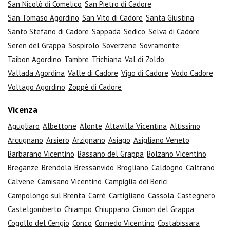
San Nicolò di Comelico
San Pietro di Cadore
San Tomaso Agordino
San Vito di Cadore
Santa Giustina
Santo Stefano di Cadore
Sappada
Sedico
Selva di Cadore
Seren del Grappa
Sospirolo
Soverzene
Sovramonte
Taibon Agordino
Tambre
Trichiana
Val di Zoldo
Vallada Agordina
Valle di Cadore
Vigo di Cadore
Vodo Cadore
Voltago Agordino
Zoppè di Cadore
Vicenza
Agugliaro
Albettone
Alonte
Altavilla Vicentina
Altissimo
Arcugnano
Arsiero
Arzignano
Asiago
Asigliano Veneto
Barbarano Vicentino
Bassano del Grappa
Bolzano Vicentino
Breganze
Brendola
Bressanvido
Brogliano
Caldogno
Caltrano
Calvene
Camisano Vicentino
Campiglia dei Berici
Campolongo sul Brenta
Carrè
Cartigliano
Cassola
Castegnero
Castelgomberto
Chiampo
Chiuppano
Cismon del Grappa
Cogollo del Cengio
Conco
Cornedo Vicentino
Costabissara