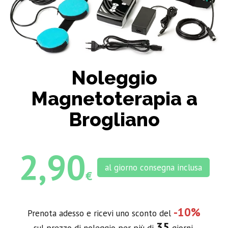
Noleggio
Magnetoterapia a
Brogliano
2,90
al giorno consegna inclusa
€
-10%
Prenota adesso e ricevi uno sconto del
35
sul prezzo di noleggio per più di
giorni.