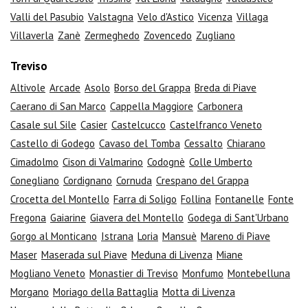
Valli del Pasubio
Valstagna
Velo d'Astico
Vicenza
Villaga
Villaverla
Zanè
Zermeghedo
Zovencedo
Zugliano
Treviso
Altivole
Arcade
Asolo
Borso del Grappa
Breda di Piave
Caerano di San Marco
Cappella Maggiore
Carbonera
Casale sul Sile
Casier
Castelcucco
Castelfranco Veneto
Castello di Godego
Cavaso del Tomba
Cessalto
Chiarano
Cimadolmo
Cison di Valmarino
Codognè
Colle Umberto
Conegliano
Cordignano
Cornuda
Crespano del Grappa
Crocetta del Montello
Farra di Soligo
Follina
Fontanelle
Fonte
Fregona
Gaiarine
Giavera del Montello
Godega di Sant'Urbano
Gorgo al Monticano
Istrana
Loria
Mansuè
Mareno di Piave
Maser
Maserada sul Piave
Meduna di Livenza
Miane
Mogliano Veneto
Monastier di Treviso
Monfumo
Montebelluna
Morgano
Moriago della Battaglia
Motta di Livenza