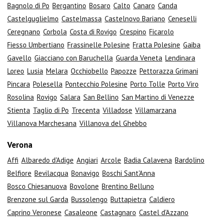
Bagnolo di Po
Bergantino
Bosaro
Calto
Canaro
Canda
Castelguglielmo
Castelmassa
Castelnovo Bariano
Ceneselli
Ceregnano
Corbola
Costa di Rovigo
Crespino
Ficarolo
Fiesso Umbertiano
Frassinelle Polesine
Fratta Polesine
Gaiba
Gavello
Giacciano con Baruchella
Guarda Veneta
Lendinara
Loreo
Lusia
Melara
Occhiobello
Papozze
Pettorazza Grimani
Pincara
Polesella
Pontecchio Polesine
Porto Tolle
Porto Viro
Rosolina
Rovigo
Salara
San Bellino
San Martino di Venezze
Stienta
Taglio di Po
Trecenta
Villadose
Villamarzana
Villanova Marchesana
Villanova del Ghebbo
Verona
Affi
Albaredo d'Adige
Angiari
Arcole
Badia Calavena
Bardolino
Belfiore
Bevilacqua
Bonavigo
Boschi Sant'Anna
Bosco Chiesanuova
Bovolone
Brentino Belluno
Brenzone sul Garda
Bussolengo
Buttapietra
Caldiero
Caprino Veronese
Casaleone
Castagnaro
Castel d'Azzano