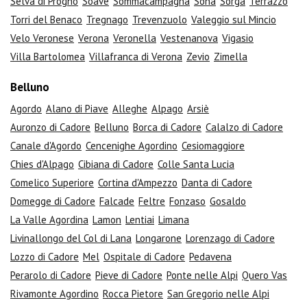
Selva di Progno
Soave
Sommacampagna
Sona
Sorgà
Terrazzo
Torri del Benaco
Tregnago
Trevenzuolo
Valeggio sul Mincio
Velo Veronese
Verona
Veronella
Vestenanova
Vigasio
Villa Bartolomea
Villafranca di Verona
Zevio
Zimella
Belluno
Agordo
Alano di Piave
Alleghe
Alpago
Arsiè
Auronzo di Cadore
Belluno
Borca di Cadore
Calalzo di Cadore
Canale d'Agordo
Cencenighe Agordino
Cesiomaggiore
Chies d'Alpago
Cibiana di Cadore
Colle Santa Lucia
Comelico Superiore
Cortina d'Ampezzo
Danta di Cadore
Domegge di Cadore
Falcade
Feltre
Fonzaso
Gosaldo
La Valle Agordina
Lamon
Lentiai
Limana
Livinallongo del Col di Lana
Longarone
Lorenzago di Cadore
Lozzo di Cadore
Mel
Ospitale di Cadore
Pedavena
Perarolo di Cadore
Pieve di Cadore
Ponte nelle Alpi
Quero Vas
Rivamonte Agordino
Rocca Pietore
San Gregorio nelle Alpi