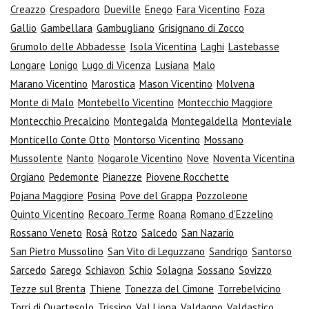
Creazzo
Crespadoro
Dueville
Enego
Fara Vicentino
Foza
Gallio
Gambellara
Gambugliano
Grisignano di Zocco
Grumolo delle Abbadesse
Isola Vicentina
Laghi
Lastebasse
Longare
Lonigo
Lugo di Vicenza
Lusiana
Malo
Marano Vicentino
Marostica
Mason Vicentino
Molvena
Monte di Malo
Montebello Vicentino
Montecchio Maggiore
Montecchio Precalcino
Montegalda
Montegaldella
Monteviale
Monticello Conte Otto
Montorso Vicentino
Mossano
Mussolente
Nanto
Nogarole Vicentino
Nove
Noventa Vicentina
Orgiano
Pedemonte
Pianezze
Piovene Rocchette
Pojana Maggiore
Posina
Pove del Grappa
Pozzoleone
Quinto Vicentino
Recoaro Terme
Roana
Romano d'Ezzelino
Rossano Veneto
Rosà
Rotzo
Salcedo
San Nazario
San Pietro Mussolino
San Vito di Leguzzano
Sandrigo
Santorso
Sarcedo
Sarego
Schiavon
Schio
Solagna
Sossano
Sovizzo
Tezze sul Brenta
Thiene
Tonezza del Cimone
Torrebelvicino
Torri di Quartesolo
Trissino
Val Liona
Valdagno
Valdastico