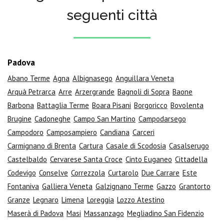
seguenti città
Padova
Abano Terme
Agna
Albignasego
Anguillara Veneta
Arquà Petrarca
Arre
Arzergrande
Bagnoli di Sopra
Baone
Barbona
Battaglia Terme
Boara Pisani
Borgoricco
Bovolenta
Brugine
Cadoneghe
Campo San Martino
Campodarsego
Campodoro
Camposampiero
Candiana
Carceri
Carmignano di Brenta
Cartura
Casale di Scodosia
Casalserugo
Castelbaldo
Cervarese Santa Croce
Cinto Euganeo
Cittadella
Codevigo
Conselve
Correzzola
Curtarolo
Due Carrare
Este
Fontaniva
Galliera Veneta
Galzignano Terme
Gazzo
Grantorto
Granze
Legnaro
Limena
Loreggia
Lozzo Atestino
Maserà di Padova
Masi
Massanzago
Megliadino San Fidenzio