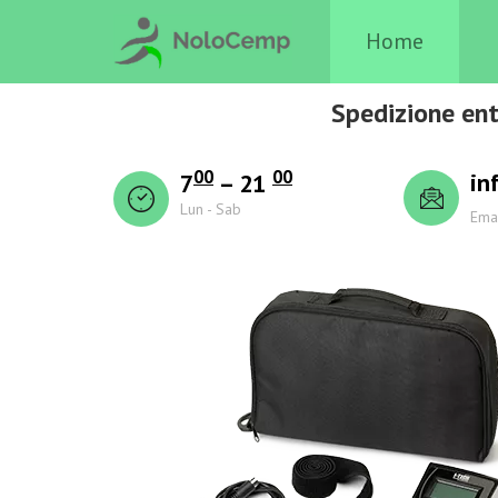
Home
Spedizione ent
00
00
in
7
– 21
Lun - Sab
Ema