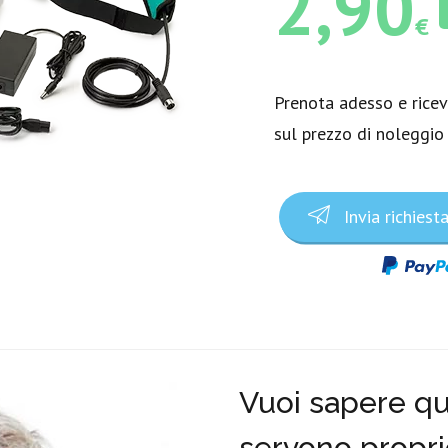
2,90
€
Prenota adesso e rice
sul prezzo di noleggio
Invia richiest
Vuoi sapere qua
servono propri