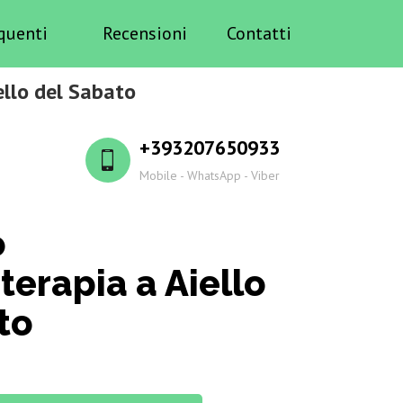
quenti
Recensioni
Contatti
ello del Sabato
+393207650933
Mobile - WhatsApp - Viber
o
erapia a Aiello
to