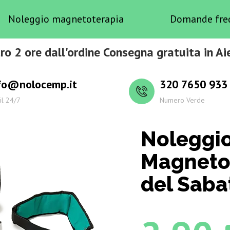
Noleggio magnetoterapia
Domande fre
ro 2 ore dall'ordine Consegna gratuita in Ai
fo@nolocemp.it
320 7650 933
il 24/7
Numero Verde
Noleggi
Magnetot
del Saba