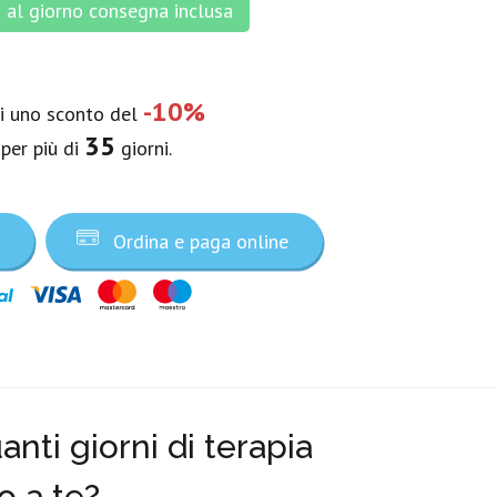
al giorno consegna inclusa
-10%
vi uno sconto del
35
 per più di
giorni.
a
Ordina e paga online
nti giorni di terapia
o a te?