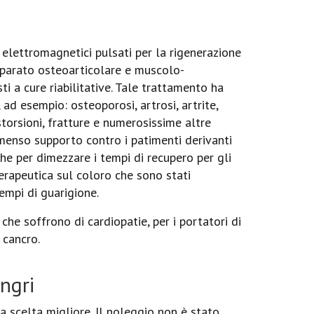
 elettromagnetici pulsati per la rigenerazione
'apparato osteoarticolare e muscolo-
i a cure riabilitative. Tale trattamento ha
 ad esempio: osteoporosi, artrosi, artrite,
istorsioni, fratture e numerosissime altre
mmenso supporto contro i patimenti derivanti
he per dimezzare i tempi di recupero per gli
 terapeutica sul coloro che sono stati
tempi di guarigione.
he soffrono di cardiopatie, per i portatori di
 cancro.
ngri
 scelta migliore. Il noleggio non è stato