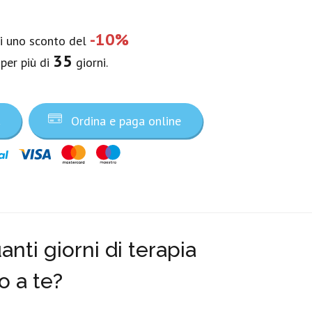
-10%
vi uno sconto del
35
 per più di
giorni.
a
Ordina e paga online
nti giorni di terapia
o a te?