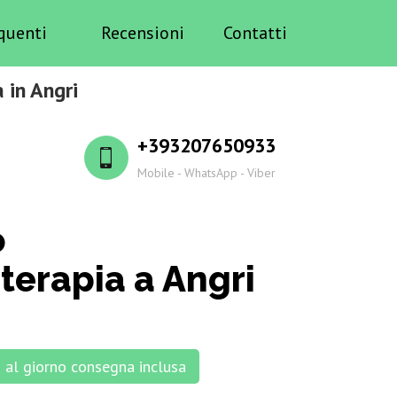
quenti
Recensioni
Contatti
 in Angri
+393207650933
Mobile - WhatsApp - Viber
o
erapia a Angri
al giorno consegna inclusa