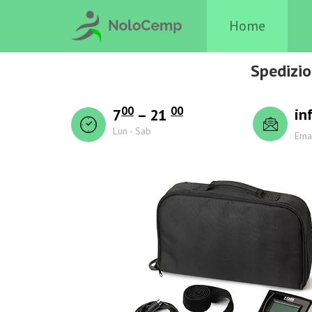
Home
Spedizio
00
00
in
7
– 21
Lun - Sab
Ema