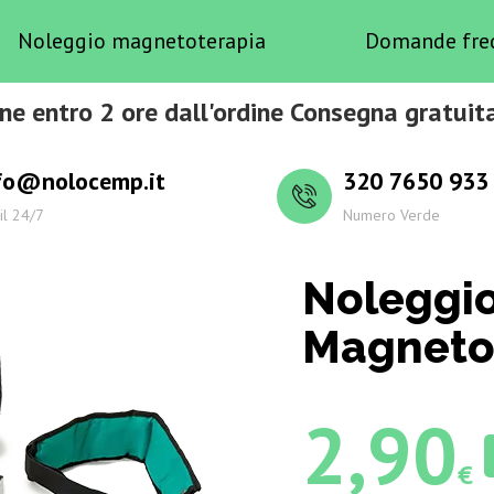
Noleggio magnetoterapia
Domande fre
ne entro 2 ore dall'ordine Consegna gratuita
fo@nolocemp.it
320 7650 933
il 24/7
Numero Verde
Noleggi
Magnetot
2,90
€