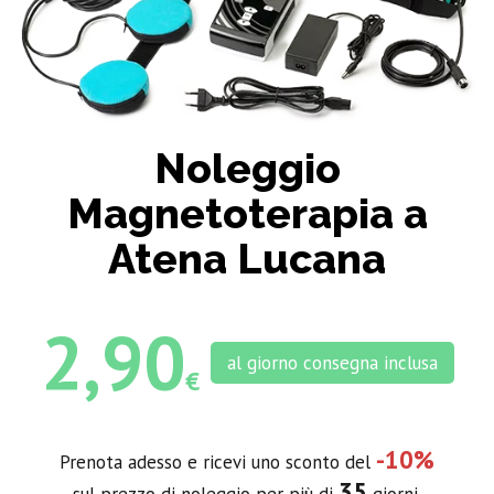
Noleggio
Magnetoterapia a
Atena Lucana
2,90
al giorno consegna inclusa
€
-10%
Prenota adesso e ricevi uno sconto del
35
sul prezzo di noleggio per più di
giorni.