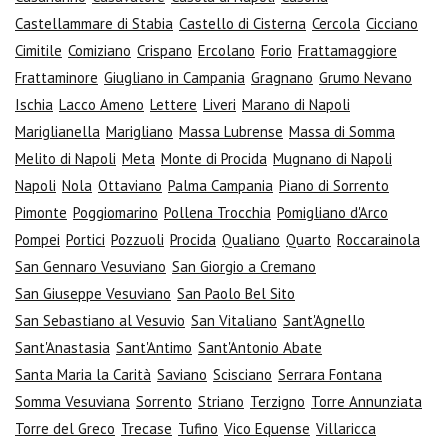
Castellammare di Stabia
Castello di Cisterna
Cercola
Cicciano
Cimitile
Comiziano
Crispano
Ercolano
Forio
Frattamaggiore
Frattaminore
Giugliano in Campania
Gragnano
Grumo Nevano
Ischia
Lacco Ameno
Lettere
Liveri
Marano di Napoli
Mariglianella
Marigliano
Massa Lubrense
Massa di Somma
Melito di Napoli
Meta
Monte di Procida
Mugnano di Napoli
Napoli
Nola
Ottaviano
Palma Campania
Piano di Sorrento
Pimonte
Poggiomarino
Pollena Trocchia
Pomigliano d'Arco
Pompei
Portici
Pozzuoli
Procida
Qualiano
Quarto
Roccarainola
San Gennaro Vesuviano
San Giorgio a Cremano
San Giuseppe Vesuviano
San Paolo Bel Sito
San Sebastiano al Vesuvio
San Vitaliano
Sant'Agnello
Sant'Anastasia
Sant'Antimo
Sant'Antonio Abate
Santa Maria la Carità
Saviano
Scisciano
Serrara Fontana
Somma Vesuviana
Sorrento
Striano
Terzigno
Torre Annunziata
Torre del Greco
Trecase
Tufino
Vico Equense
Villaricca