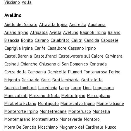
Visciano
Volla
Avellino
Aiello del Sabato
Altavilla Irpina
Andretta
Aquilonia
Ariano Irpino
Atripalda
Avella
Avellino
Bagnoli Irpino
Baiano
Bisaccia
Bonito
Cairano
Calabritto
Calitri
Candida
Caposele
Capriglia Irpina
Carife
Casalbore
Cassano Irpino
Castel Baronia
Castelfranci
Castelvetere sul Calore
Cervinara
Cesinali
Chianche
Chiusano di San Domenico
Contrada
Conza della Campania
Domicella
Flumeri
Fontanarosa
Forino
Frigento
Gesualdo
Greci
Grottaminarda
Grottolella
Guardia Lombardi
Lacedonia
Lapio
Lauro
Lioni
Luogosano
Manocalzati
Marzano di Nola
Melito Irpino
Mercogliano
Mirabella Eclano
Montaguto
Montecalvo Irpino
Montefalcione
Monteforte Irpino
Montefredane
Montefusco
Montella
Montemarano
Montemiletto
Monteverde
Montoro
Morra De Sanctis
Moschiano
Mugnano del Cardinale
Nusco