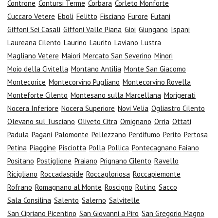
Controne
Contursi Terme
Corbara
Corleto Monforte
Cuccaro Vetere
Eboli
Felitto
Fisciano
Furore
Futani
Giffoni Sei Casali
Giffoni Valle Piana
Gioi
Giungano
Ispani
Laureana Cilento
Laurino
Laurito
Laviano
Lustra
Magliano Vetere
Maiori
Mercato San Severino
Minori
Moio della Civitella
Montano Antilia
Monte San Giacomo
Montecorice
Montecorvino Pugliano
Montecorvino Rovella
Monteforte Cilento
Montesano sulla Marcellana
Morigerati
Nocera Inferiore
Nocera Superiore
Novi Velia
Ogliastro Cilento
Olevano sul Tusciano
Oliveto Citra
Omignano
Orria
Ottati
Padula
Pagani
Palomonte
Pellezzano
Perdifumo
Perito
Pertosa
Petina
Piaggine
Pisciotta
Polla
Pollica
Pontecagnano Faiano
Positano
Postiglione
Praiano
Prignano Cilento
Ravello
Ricigliano
Roccadaspide
Roccagloriosa
Roccapiemonte
Rofrano
Romagnano al Monte
Roscigno
Rutino
Sacco
Sala Consilina
Salento
Salerno
Salvitelle
San Cipriano Picentino
San Giovanni a Piro
San Gregorio Magno