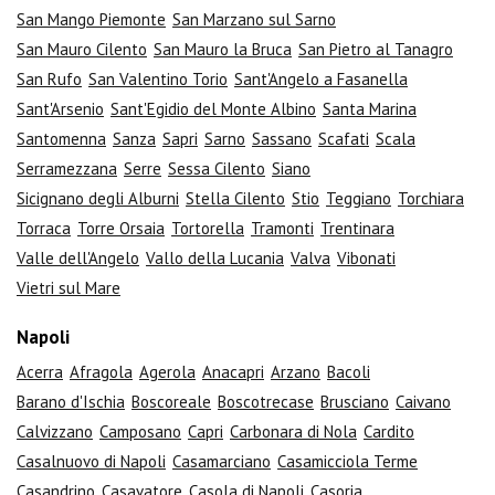
San Mango Piemonte
San Marzano sul Sarno
San Mauro Cilento
San Mauro la Bruca
San Pietro al Tanagro
San Rufo
San Valentino Torio
Sant'Angelo a Fasanella
Sant'Arsenio
Sant'Egidio del Monte Albino
Santa Marina
Santomenna
Sanza
Sapri
Sarno
Sassano
Scafati
Scala
Serramezzana
Serre
Sessa Cilento
Siano
Sicignano degli Alburni
Stella Cilento
Stio
Teggiano
Torchiara
Torraca
Torre Orsaia
Tortorella
Tramonti
Trentinara
Valle dell'Angelo
Vallo della Lucania
Valva
Vibonati
Vietri sul Mare
Napoli
Acerra
Afragola
Agerola
Anacapri
Arzano
Bacoli
Barano d'Ischia
Boscoreale
Boscotrecase
Brusciano
Caivano
Calvizzano
Camposano
Capri
Carbonara di Nola
Cardito
Casalnuovo di Napoli
Casamarciano
Casamicciola Terme
Casandrino
Casavatore
Casola di Napoli
Casoria