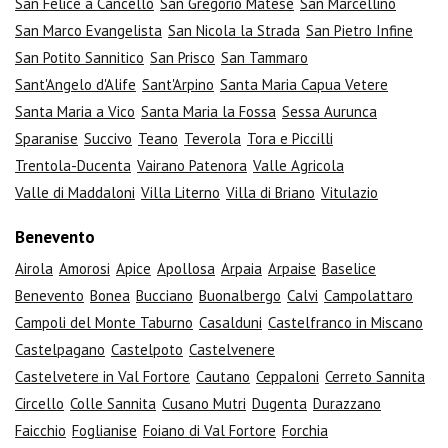
San Felice a Cancello
San Gregorio Matese
San Marcellino
San Marco Evangelista
San Nicola la Strada
San Pietro Infine
San Potito Sannitico
San Prisco
San Tammaro
Sant'Angelo d'Alife
Sant'Arpino
Santa Maria Capua Vetere
Santa Maria a Vico
Santa Maria la Fossa
Sessa Aurunca
Sparanise
Succivo
Teano
Teverola
Tora e Piccilli
Trentola-Ducenta
Vairano Patenora
Valle Agricola
Valle di Maddaloni
Villa Literno
Villa di Briano
Vitulazio
Benevento
Airola
Amorosi
Apice
Apollosa
Arpaia
Arpaise
Baselice
Benevento
Bonea
Bucciano
Buonalbergo
Calvi
Campolattaro
Campoli del Monte Taburno
Casalduni
Castelfranco in Miscano
Castelpagano
Castelpoto
Castelvenere
Castelvetere in Val Fortore
Cautano
Ceppaloni
Cerreto Sannita
Circello
Colle Sannita
Cusano Mutri
Dugenta
Durazzano
Faicchio
Foglianise
Foiano di Val Fortore
Forchia