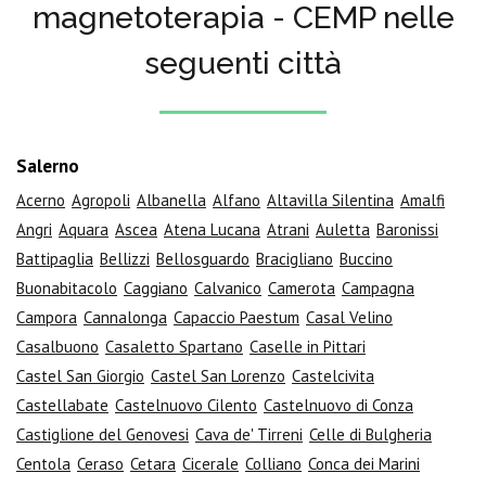
magnetoterapia - CEMP nelle
seguenti città
Salerno
Acerno
Agropoli
Albanella
Alfano
Altavilla Silentina
Amalfi
Angri
Aquara
Ascea
Atena Lucana
Atrani
Auletta
Baronissi
Battipaglia
Bellizzi
Bellosguardo
Bracigliano
Buccino
Buonabitacolo
Caggiano
Calvanico
Camerota
Campagna
Campora
Cannalonga
Capaccio Paestum
Casal Velino
Casalbuono
Casaletto Spartano
Caselle in Pittari
Castel San Giorgio
Castel San Lorenzo
Castelcivita
Castellabate
Castelnuovo Cilento
Castelnuovo di Conza
Castiglione del Genovesi
Cava de' Tirreni
Celle di Bulgheria
Centola
Ceraso
Cetara
Cicerale
Colliano
Conca dei Marini