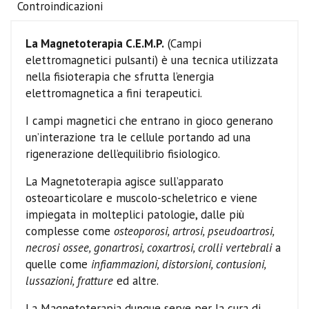
Controindicazioni
La Magnetoterapia C.E.M.P.
(Campi
elettromagnetici pulsanti) è una tecnica utilizzata
nella fisioterapia che sfrutta l’energia
elettromagnetica a fini terapeutici.
I campi magnetici che entrano in gioco generano
un’interazione tra le cellule portando ad una
rigenerazione dell’equilibrio fisiologico.
La Magnetoterapia agisce sull’apparato
osteoarticolare e muscolo-scheletrico e viene
impiegata in molteplici patologie, dalle più
complesse come
osteoporosi, artrosi, pseudoartrosi,
necrosi ossee, gonartrosi, coxartrosi, crolli vertebrali
a
quelle come
infiammazioni, distorsioni, contusioni,
lussazioni, fratture
ed altre.
La Magnetoterapia dunque serve per la cura di