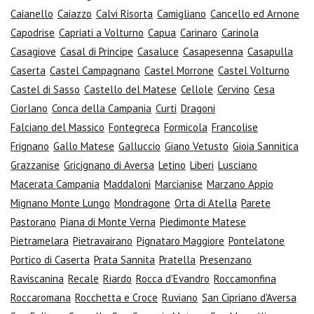
Caianello
Caiazzo
Calvi Risorta
Camigliano
Cancello ed Arnone
Capodrise
Capriati a Volturno
Capua
Carinaro
Carinola
Casagiove
Casal di Principe
Casaluce
Casapesenna
Casapulla
Caserta
Castel Campagnano
Castel Morrone
Castel Volturno
Castel di Sasso
Castello del Matese
Cellole
Cervino
Cesa
Ciorlano
Conca della Campania
Curti
Dragoni
Falciano del Massico
Fontegreca
Formicola
Francolise
Frignano
Gallo Matese
Galluccio
Giano Vetusto
Gioia Sannitica
Grazzanise
Gricignano di Aversa
Letino
Liberi
Lusciano
Macerata Campania
Maddaloni
Marcianise
Marzano Appio
Mignano Monte Lungo
Mondragone
Orta di Atella
Parete
Pastorano
Piana di Monte Verna
Piedimonte Matese
Pietramelara
Pietravairano
Pignataro Maggiore
Pontelatone
Portico di Caserta
Prata Sannita
Pratella
Presenzano
Raviscanina
Recale
Riardo
Rocca d'Evandro
Roccamonfina
Roccaromana
Rocchetta e Croce
Ruviano
San Cipriano d'Aversa