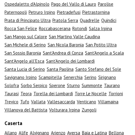
Ospedaletto d'Alpinolo
Pago del Vallo di Lauro
Parolise
Paternopoli
Petruro Irpino
Pietradefusi
Pietrastornina
Prata di Principato Ultra
Pratola Serra
Quadrelle
Quindici
Rocca San Felice
Roccabascerana
Rotondi
Salza Irpina
San Mango sul Calore
San Martino Valle Caudina
San Michele di Serino
San Nicola Baronia
San Potito Ultra
San Sossio Baronia
Sant'Andrea di Conza
Sant'Angelo a Scala
Sant'Angelo all'Esca
Sant'Angelo dei Lombardi
Santa Lucia di Serino
Santa Paolina
Santo Stefano del Sole
Savignano Irpino
Scampitella
Senerchia
Serino
Sirignano
Solofra
Sorbo Serpico
Sperone
Sturno
Summonte
Taurano
Taurasi
Teora
Torella dei Lombardi
Torre Le Nocelle
Torrioni
Trevico
Tufo
Vallata
Vallesaccarda
Venticano
Villamaina
Villanova del Battista
Volturara Irpina
Zungoli
Caserta
Ailano
Alife
Alvignano
Arienzo
Aversa
Baia e Latina
Bellona