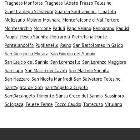
Fragneto Monforte
Fragneto l'Abate
Frasso Telesino
Ginestra degli Schiavoni
Guardia Sanframondi
Limatola
Melizzano
Moiano
Molinara
Montefalcone di Val Fortore
Montesarchio
Morcone
Paduli
Pago Veiano
Pannarano
Paolisi
Paupisi
Pesco Sannita
Pietraroja
Pietrelcina
Ponte
Pontelandolfo
Puglianello
Reino
San Bartolomeo in Galdo
San Giorgio La Molara
San Giorgio del Sannio
San Leucio del Sannio
San Lorenzello
San Lorenzo Maggiore
San Lupo
San Marco dei Cavoti
San Martino Sannita
San Nazzaro
San Nicola Manfredi
San Salvatore Telesino
Sant'Agata de' Goti
Sant'Angelo a Cupolo
Sant'Arcangelo Trimonte
Santa Croce del Sannio
Sassinoro
Solopaca
Telese Terme
Tocco Caudio
Torrecuso
Vitulano