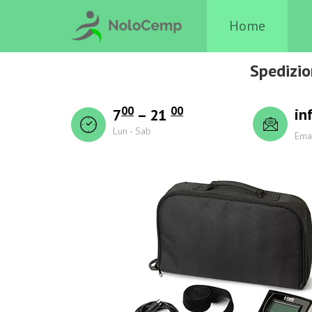
Home
Spedizio
00
00
in
7
– 21
Lun - Sab
Ema