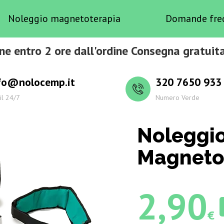
Noleggio magnetoterapia
Domande fre
ne entro 2 ore dall'ordine Consegna gratuita
fo@nolocemp.it
320 7650 933
il 24/7
Numero Verde
Noleggi
Magnetot
2,90
€