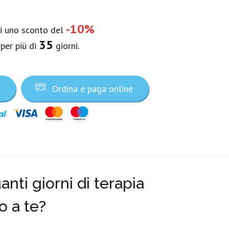
-10%
vi uno sconto del
35
 per più di
giorni.
a
Ordina e paga online
nti giorni di terapia
o a te?