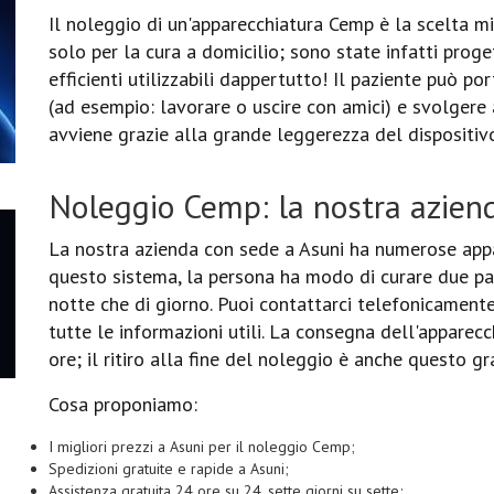
Il noleggio di un'apparecchiatura Cemp è la scelta mi
solo per la cura a domicilio; sono state infatti pro
efficienti utilizzabili dappertutto! Il paziente può p
(ad esempio: lavorare o uscire con amici) e svolgere 
avviene grazie alla grande leggerezza del dispositiv
Noleggio Cemp: la nostra azien
La nostra azienda con sede a Asuni ha numerose app
questo sistema, la persona ha modo di curare due pa
notte che di giorno. Puoi contattarci telefonicamente
tutte le informazioni utili. La consegna dell'apparec
ore; il ritiro alla fine del noleggio è anche questo gra
Cosa proponiamo:
I migliori prezzi a Asuni per il noleggio Cemp;
Spedizioni gratuite e rapide a Asuni;
Assistenza gratuita 24 ore su 24, sette giorni su sette;