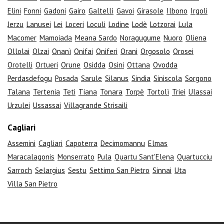
Elini
Fonni
Gadoni
Gairo
Galtellì
Gavoi
Girasole
Ilbono
Irgoli
Jerzu
Lanusei
Lei
Loceri
Loculi
Lodine
Lodè
Lotzorai
Lula
Macomer
Mamoiada
Meana Sardo
Noragugume
Nuoro
Oliena
Ollolai
Olzai
Onanì
Onifai
Oniferi
Orani
Orgosolo
Orosei
Orotelli
Ortueri
Orune
Osidda
Osini
Ottana
Ovodda
Perdasdefogu
Posada
Sarule
Silanus
Sindia
Siniscola
Sorgono
Talana
Tertenia
Teti
Tiana
Tonara
Torpè
Tortolì
Triei
Ulassai
Urzulei
Ussassai
Villagrande Strisaili
Cagliari
Assemini
Cagliari
Capoterra
Decimomannu
Elmas
Maracalagonis
Monserrato
Pula
Quartu Sant'Elena
Quartucciu
Sarroch
Selargius
Sestu
Settimo San Pietro
Sinnai
Uta
Villa San Pietro