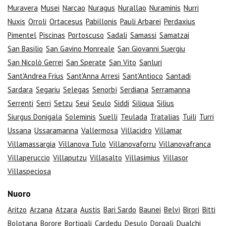
Muravera
Musei
Narcao
Nuragus
Nurallao
Nuraminis
Nurri
Nuxis
Orroli
Ortacesus
Pabillonis
Pauli Arbarei
Perdaxius
Pimentel
Piscinas
Portoscuso
Sadali
Samassi
Samatzai
San Basilio
San Gavino Monreale
San Giovanni Suergiu
San Nicolò Gerrei
San Sperate
San Vito
Sanluri
Sant'Andrea Frius
Sant'Anna Arresi
Sant'Antioco
Santadi
Sardara
Segariu
Selegas
Senorbì
Serdiana
Serramanna
Serrenti
Serri
Setzu
Seui
Seulo
Siddi
Siliqua
Silius
Siurgus Donigala
Soleminis
Suelli
Teulada
Tratalias
Tuili
Turri
Ussana
Ussaramanna
Vallermosa
Villacidro
Villamar
Villamassargia
Villanova Tulo
Villanovaforru
Villanovafranca
Villaperuccio
Villaputzu
Villasalto
Villasimius
Villasor
Villaspeciosa
Nuoro
Aritzo
Arzana
Atzara
Austis
Bari Sardo
Baunei
Belvì
Birori
Bitti
Bolotana
Borore
Bortigali
Cardedu
Desulo
Dorgali
Dualchi