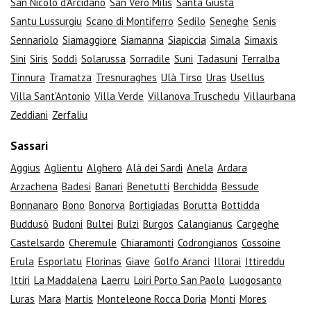
San Nicolò d'Arcidano
San Vero Milis
Santa Giusta
Santu Lussurgiu
Scano di Montiferro
Sedilo
Seneghe
Senis
Sennariolo
Siamaggiore
Siamanna
Siapiccia
Simala
Simaxis
Sini
Siris
Soddì
Solarussa
Sorradile
Suni
Tadasuni
Terralba
Tinnura
Tramatza
Tresnuraghes
Ulà Tirso
Uras
Usellus
Villa Sant'Antonio
Villa Verde
Villanova Truschedu
Villaurbana
Zeddiani
Zerfaliu
Sassari
Aggius
Aglientu
Alghero
Alà dei Sardi
Anela
Ardara
Arzachena
Badesi
Banari
Benetutti
Berchidda
Bessude
Bonnanaro
Bono
Bonorva
Bortigiadas
Borutta
Bottidda
Buddusò
Budoni
Bultei
Bulzi
Burgos
Calangianus
Cargeghe
Castelsardo
Cheremule
Chiaramonti
Codrongianos
Cossoine
Erula
Esporlatu
Florinas
Giave
Golfo Aranci
Illorai
Ittireddu
Ittiri
La Maddalena
Laerru
Loiri Porto San Paolo
Luogosanto
Luras
Mara
Martis
Monteleone Rocca Doria
Monti
Mores