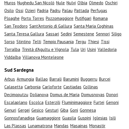
Muros
Nughedu San Nicolò
Nule
Nulvi
Olbia
Olmedo
Oschiri
Osilo
Ossi
Ozieri
Padria
Padru
Palau
Pattada
Perfugas
Ploaghe
Porto Torres
Pozzomaggiore
Putifigari
Romana
San Teodoro
Sant'Antonio di Gallura
Santa Maria Coghinas
Santa Teresa Gallura
Sassari
Sedini
Semestene
Sennori
Siligo
Sorso
Stintino
Telti
Tempio Pausania
Tergu
Thiesi
Tissi
Torralba
Trinità d'Agultu e Vignola
Tula
Uri
Usini
Valledoria
Viddalba
Villanova Monteleone
Sud Sardegna
Arbus
Armungia
Ballao
Barrali
Barumini
Buggerru
Burcei
Calasetta
Carbonia
Carloforte
Castiadas
Collinas
Decimoputzu
Dolianova
Domus de Maria
Domusnovas
Donori
Escalaplano
Escolca
Esterzili
Fluminimaggiore
Furtei
Genoni
Genuri
Gergei
Gesico
Gesturi
Giba
Goni
Gonnesa
Gonnosfanadiga
Guamaggiore
Guasila
Guspini
Iglesias
Isili
Las Plassas
Lunamatrona
Mandas
Masainas
Monastir