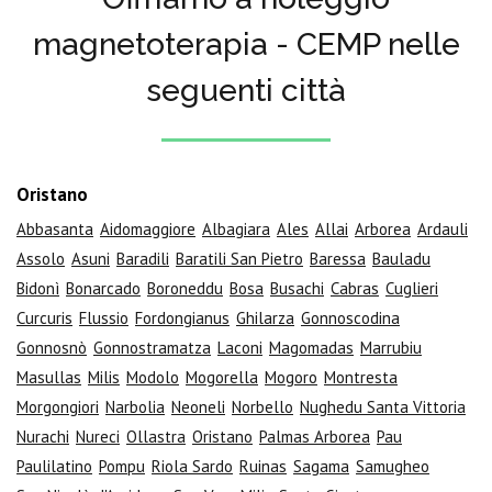
magnetoterapia - CEMP nelle
seguenti città
Oristano
Abbasanta
Aidomaggiore
Albagiara
Ales
Allai
Arborea
Ardauli
Assolo
Asuni
Baradili
Baratili San Pietro
Baressa
Bauladu
Bidonì
Bonarcado
Boroneddu
Bosa
Busachi
Cabras
Cuglieri
Curcuris
Flussio
Fordongianus
Ghilarza
Gonnoscodina
Gonnosnò
Gonnostramatza
Laconi
Magomadas
Marrubiu
Masullas
Milis
Modolo
Mogorella
Mogoro
Montresta
Morgongiori
Narbolia
Neoneli
Norbello
Nughedu Santa Vittoria
Nurachi
Nureci
Ollastra
Oristano
Palmas Arborea
Pau
Paulilatino
Pompu
Riola Sardo
Ruinas
Sagama
Samugheo