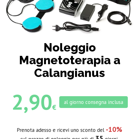
Noleggio
Magnetoterapia a
Calangianus
2,90
al giorno consegna inclusa
€
-10%
Prenota adesso e ricevi uno sconto del
35
sul prezzo di noleggio per più di
giorni.