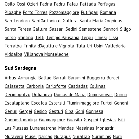
Osilo
Ossi
Ozieri
Padria
Padru
Palau
Pattada
Perfugas
Ploaghe
Porto Torres
Pozzomaggiore
Putifigari
Romana
San Teodoro
Sant'Antonio di Gallura
Santa Maria Coghinas
Santa Teresa Gallura
Sassari
Sedini
Semestene
Sennori
Siligo
Sorso
Stintino
Telti
Tempio Pausania
Tergu
Thiesi
Tissi
Torralba
Trinità d'Agultu e Vignola
Tula
Uri
Usini
Valledoria
Viddalba
Villanova Monteleone
Sud Sardegna
Arbus
Armungia
Ballao
Barrali
Barumini
Buggerru
Burcei
Calasetta
Carbonia
Carloforte
Castiadas
Collinas
Decimoputzu
Dolianova
Domus de Maria
Domusnovas
Donori
Escalaplano
Escolca
Esterzili
Fluminimaggiore
Furtei
Genoni
Genuri
Gergei
Gesico
Gesturi
Giba
Goni
Gonnesa
Gonnosfanadiga
Guamaggiore
Guasila
Guspini
Iglesias
Isili
Las Plassas
Lunamatrona
Mandas
Masainas
Monastir
Muravera
Musei
Narcao
Nuragus
Nurallao
Nuraminis
Nurri