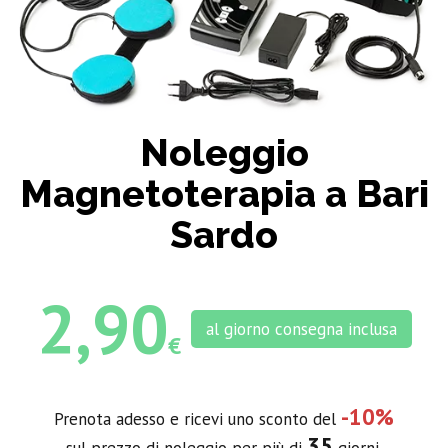
Noleggio
Magnetoterapia a Bari
Sardo
2,90
al giorno consegna inclusa
€
-10%
Prenota adesso e ricevi uno sconto del
35
sul prezzo di noleggio per più di
giorni.