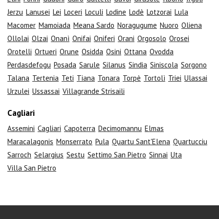
Jerzu
Lanusei
Lei
Loceri
Loculi
Lodine
Lodè
Lotzorai
Lula
Macomer
Mamoiada
Meana Sardo
Noragugume
Nuoro
Oliena
Ollolai
Olzai
Onanì
Onifai
Oniferi
Orani
Orgosolo
Orosei
Orotelli
Ortueri
Orune
Osidda
Osini
Ottana
Ovodda
Perdasdefogu
Posada
Sarule
Silanus
Sindia
Siniscola
Sorgono
Talana
Tertenia
Teti
Tiana
Tonara
Torpè
Tortolì
Triei
Ulassai
Urzulei
Ussassai
Villagrande Strisaili
Cagliari
Assemini
Cagliari
Capoterra
Decimomannu
Elmas
Maracalagonis
Monserrato
Pula
Quartu Sant'Elena
Quartucciu
Sarroch
Selargius
Sestu
Settimo San Pietro
Sinnai
Uta
Villa San Pietro