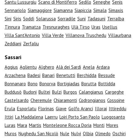
Santu Lussurgiu
Scano di Montiferro
Sedilo
Seneghe
Senis
Sennariolo
Siamaggiore
Siamanna
Siapiccia
Simala
Simaxis
Sini
Siris
Soddì
Solarussa
Sorradile
Suni
Tadasuni
Terralba
Tinnura
Tramatza
Tresnuraghes
Ulà Tirso
Uras
Usellus
Villa Sant'Antonio
Villa Verde
Villanova Truschedu
Villaurbana
Zeddiani
Zerfaliu
Sassari
Aggius
Aglientu
Alghero
Alà dei Sardi
Anela
Ardara
Arzachena
Badesi
Banari
Benetutti
Berchidda
Bessude
Bonnanaro
Bono
Bonorva
Bortigiadas
Borutta
Bottidda
Buddusò
Budoni
Bultei
Bulzi
Burgos
Calangianus
Cargeghe
Castelsardo
Cheremule
Chiaramonti
Codrongianos
Cossoine
Erula
Esporlatu
Florinas
Giave
Golfo Aranci
Illorai
Ittireddu
Ittiri
La Maddalena
Laerru
Loiri Porto San Paolo
Luogosanto
Luras
Mara
Martis
Monteleone Rocca Doria
Monti
Mores
Muros
Nughedu San Nicolò
Nule
Nulvi
Olbia
Olmedo
Oschiri