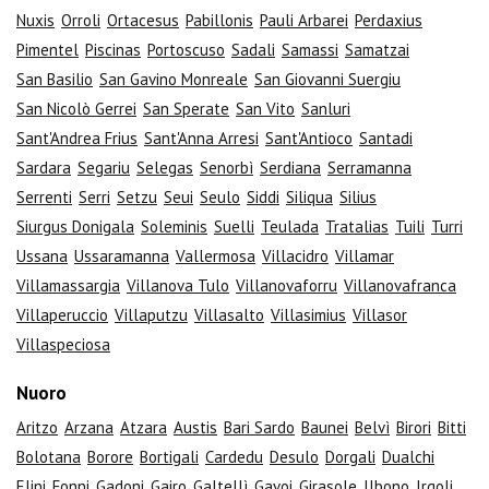
Nuxis
Orroli
Ortacesus
Pabillonis
Pauli Arbarei
Perdaxius
Pimentel
Piscinas
Portoscuso
Sadali
Samassi
Samatzai
San Basilio
San Gavino Monreale
San Giovanni Suergiu
San Nicolò Gerrei
San Sperate
San Vito
Sanluri
Sant'Andrea Frius
Sant'Anna Arresi
Sant'Antioco
Santadi
Sardara
Segariu
Selegas
Senorbì
Serdiana
Serramanna
Serrenti
Serri
Setzu
Seui
Seulo
Siddi
Siliqua
Silius
Siurgus Donigala
Soleminis
Suelli
Teulada
Tratalias
Tuili
Turri
Ussana
Ussaramanna
Vallermosa
Villacidro
Villamar
Villamassargia
Villanova Tulo
Villanovaforru
Villanovafranca
Villaperuccio
Villaputzu
Villasalto
Villasimius
Villasor
Villaspeciosa
Nuoro
Aritzo
Arzana
Atzara
Austis
Bari Sardo
Baunei
Belvì
Birori
Bitti
Bolotana
Borore
Bortigali
Cardedu
Desulo
Dorgali
Dualchi
Elini
Fonni
Gadoni
Gairo
Galtellì
Gavoi
Girasole
Ilbono
Irgoli