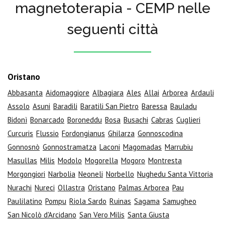
magnetoterapia - CEMP nelle
seguenti città
Oristano
Abbasanta
Aidomaggiore
Albagiara
Ales
Allai
Arborea
Ardauli
Assolo
Asuni
Baradili
Baratili San Pietro
Baressa
Bauladu
Bidonì
Bonarcado
Boroneddu
Bosa
Busachi
Cabras
Cuglieri
Curcuris
Flussio
Fordongianus
Ghilarza
Gonnoscodina
Gonnosnò
Gonnostramatza
Laconi
Magomadas
Marrubiu
Masullas
Milis
Modolo
Mogorella
Mogoro
Montresta
Morgongiori
Narbolia
Neoneli
Norbello
Nughedu Santa Vittoria
Nurachi
Nureci
Ollastra
Oristano
Palmas Arborea
Pau
Paulilatino
Pompu
Riola Sardo
Ruinas
Sagama
Samugheo
San Nicolò d'Arcidano
San Vero Milis
Santa Giusta