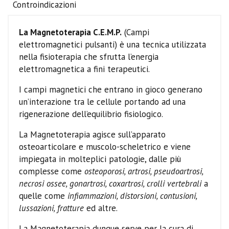
Controindicazioni
La Magnetoterapia C.E.M.P.
(Campi
elettromagnetici pulsanti) è una tecnica utilizzata
nella fisioterapia che sfrutta l’energia
elettromagnetica a fini terapeutici.
I campi magnetici che entrano in gioco generano
un’interazione tra le cellule portando ad una
rigenerazione dell’equilibrio fisiologico.
La Magnetoterapia agisce sull’apparato
osteoarticolare e muscolo-scheletrico e viene
impiegata in molteplici patologie, dalle più
complesse come
osteoporosi, artrosi, pseudoartrosi,
necrosi ossee, gonartrosi, coxartrosi, crolli vertebrali
a
quelle come
infiammazioni, distorsioni, contusioni,
lussazioni, fratture
ed altre.
La Magnetoterapia dunque serve per la cura di