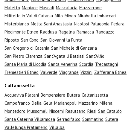
Maletto
Maniace
Mascali
Mascalucia
Mazzarrone
Militello in Val di Catania
Milo
Mineo
Mirabella Imbaccari
Misterbianco
Motta Sant'Anastasia
Nicolosi
Palagonia
Pedara
Piedimonte Etneo
Raddusa
Ragalna
Ramacca
Randazzo
Riposto
San Cono
San Giovanni la Punta
San Gregorio di Catania
San Michele di Ganzaria
San Pietro Clarenza
Sant'Agata li Battiati
Sant'Alfio
Santa Maria di Licodia
Santa Venerina
Scordia
Trecastagni
Tremestieri Etneo
Valverde
Viagrande
Vizzini
Zafferana Etnea
Caltanissetta
Acquaviva Platani
Bompensiere
Butera
Caltanissetta
Campofranco
Delia
Gela
Marianopoli
Mazzarino
Milena
Montedoro
Mussomeli
Niscemi
Resuttano
Riesi
San Cataldo
Santa Caterina Villarmosa
Serradifalco
Sommatino
Sutera
Vallelunga Pratameno
Villalba