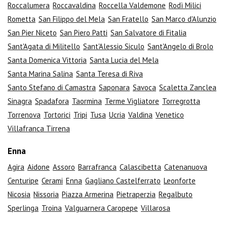
Roccalumera
Roccavaldina
Roccella Valdemone
Rodì Milici
Rometta
San Filippo del Mela
San Fratello
San Marco d'Alunzio
San Pier Niceto
San Piero Patti
San Salvatore di Fitalia
Sant'Agata di Militello
Sant'Alessio Siculo
Sant'Angelo di Brolo
Santa Domenica Vittoria
Santa Lucia del Mela
Santa Marina Salina
Santa Teresa di Riva
Santo Stefano di Camastra
Saponara
Savoca
Scaletta Zanclea
Sinagra
Spadafora
Taormina
Terme Vigliatore
Torregrotta
Torrenova
Tortorici
Tripi
Tusa
Ucria
Valdina
Venetico
Villafranca Tirrena
Enna
Agira
Aidone
Assoro
Barrafranca
Calascibetta
Catenanuova
Centuripe
Cerami
Enna
Gagliano Castelferrato
Leonforte
Nicosia
Nissoria
Piazza Armerina
Pietraperzia
Regalbuto
Sperlinga
Troina
Valguarnera Caropepe
Villarosa