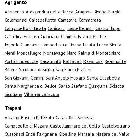
Agrigento
Agrigento
Alessandria della Rocca
Aragona
Bivona
Burgio
Calamonaci
Caltabellotta
Camastra
Cammarata
Campobello di Licata
Canicattì
Casteltermini
Castrofilippo
Cattolica Eraclea
Cianciana
Comitini
Favara
Grotte
Joppolo Giancaxio
Lampedusa e Linosa
Licata
Lucca Sicula
Menfi
Montallegro
Montevago
Naro
Palma di Montechiaro
Porto Empedocle
Racalmuto
Raffadali
Ravanusa
Realmonte
Ribera
Sambuca di Sicilia
San Biagio Platani
San Giovanni Gemini
Sant'Angelo Muxaro
Santa Elisabetta
Santa Margherita di Belice
Santo Stefano Quisquina
Sciacca
Siculiana
Villafranca Sicula
Trapani
Alcamo
Buseto Palizzolo
Calatafimi-Segesta
Campobello di Mazara
Castellammare del Golfo
Castelvetrano
Custonaci
Erice
Favignana
Gibellina
Marsala
Mazara del Vallo