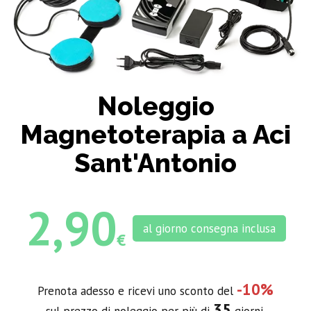
Noleggio
Magnetoterapia a Aci
Sant'Antonio
2,90
al giorno consegna inclusa
€
-10%
Prenota adesso e ricevi uno sconto del
35
sul prezzo di noleggio per più di
giorni.