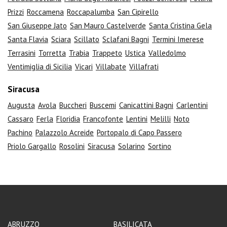
Prizzi
Roccamena
Roccapalumba
San Cipirello
San Giuseppe Jato
San Mauro Castelverde
Santa Cristina Gela
Santa Flavia
Sciara
Scillato
Sclafani Bagni
Termini Imerese
Terrasini
Torretta
Trabia
Trappeto
Ustica
Valledolmo
Ventimiglia di Sicilia
Vicari
Villabate
Villafrati
Siracusa
Augusta
Avola
Buccheri
Buscemi
Canicattini Bagni
Carlentini
Cassaro
Ferla
Floridia
Francofonte
Lentini
Melilli
Noto
Pachino
Palazzolo Acreide
Portopalo di Capo Passero
Priolo Gargallo
Rosolini
Siracusa
Solarino
Sortino
ABRUZZO
BASILICATA