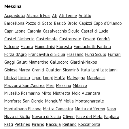
Messina
Acquedolci
Alcara li Fusi
Alì
Alì Terme
Antillo
Barcellona Pozzo di Gotto
Basicò
Brolo
Capizzi
Capo d'Orlando
Capri Leone
Caronia
Casalvecchio Siculo
Castel di Lucio
Castell'Umberto
Castelmola
Castroreale
Cesarò
Condrò
Falcone
Ficarra
Fiumedinisi
Floresta
Fondachelli-Fantina
Forza d'Agrò
Francavilla di Sicilia
Frazzanò
Furci Siculo
Furnari
Gaggi
Galati Mamertino
Gallodoro
Giardini-Naxos
Gioiosa Marea
Graniti
Gualtieri Sicaminò
Itala
Leni
Letojanni
Librizzi
Limina
Lipari
Longi
Malfa
Malvagna
Mandanici
Mazzarrà Sant'Andrea
Merì
Messina
Milazzo
Militello Rosmarino
Mirto
Mistretta
Moio Alcantara
Monforte San Giorgio
Mongiuffi Melia
Montagnareale
Montalbano Elicona
Motta Camastra
Motta d'Affermo
Naso
Nizza di Sicilia
Novara di Sicilia
Oliveri
Pace del Mela
Pagliara
Patti
Pettineo
Piraino
Raccuja
Reitano
Roccafiorita