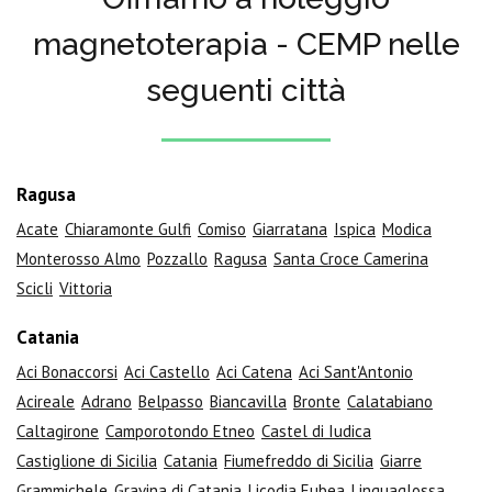
magnetoterapia - CEMP nelle
seguenti città
Ragusa
Acate
Chiaramonte Gulfi
Comiso
Giarratana
Ispica
Modica
Monterosso Almo
Pozzallo
Ragusa
Santa Croce Camerina
Scicli
Vittoria
Catania
Aci Bonaccorsi
Aci Castello
Aci Catena
Aci Sant'Antonio
Acireale
Adrano
Belpasso
Biancavilla
Bronte
Calatabiano
Caltagirone
Camporotondo Etneo
Castel di Iudica
Castiglione di Sicilia
Catania
Fiumefreddo di Sicilia
Giarre
Grammichele
Gravina di Catania
Licodia Eubea
Linguaglossa