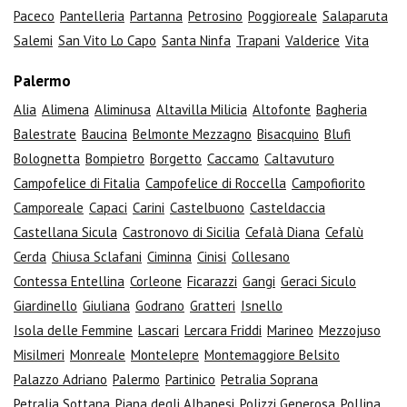
Paceco
Pantelleria
Partanna
Petrosino
Poggioreale
Salaparuta
Salemi
San Vito Lo Capo
Santa Ninfa
Trapani
Valderice
Vita
Palermo
Alia
Alimena
Aliminusa
Altavilla Milicia
Altofonte
Bagheria
Balestrate
Baucina
Belmonte Mezzagno
Bisacquino
Blufi
Bolognetta
Bompietro
Borgetto
Caccamo
Caltavuturo
Campofelice di Fitalia
Campofelice di Roccella
Campofiorito
Camporeale
Capaci
Carini
Castelbuono
Casteldaccia
Castellana Sicula
Castronovo di Sicilia
Cefalà Diana
Cefalù
Cerda
Chiusa Sclafani
Ciminna
Cinisi
Collesano
Contessa Entellina
Corleone
Ficarazzi
Gangi
Geraci Siculo
Giardinello
Giuliana
Godrano
Gratteri
Isnello
Isola delle Femmine
Lascari
Lercara Friddi
Marineo
Mezzojuso
Misilmeri
Monreale
Montelepre
Montemaggiore Belsito
Palazzo Adriano
Palermo
Partinico
Petralia Soprana
Petralia Sottana
Piana degli Albanesi
Polizzi Generosa
Pollina