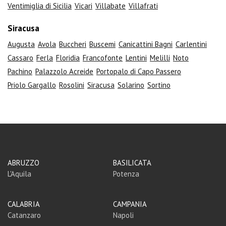
Ventimiglia di Sicilia
Vicari
Villabate
Villafrati
Siracusa
Augusta
Avola
Buccheri
Buscemi
Canicattini Bagni
Carlentini
Cassaro
Ferla
Floridia
Francofonte
Lentini
Melilli
Noto
Pachino
Palazzolo Acreide
Portopalo di Capo Passero
Priolo Gargallo
Rosolini
Siracusa
Solarino
Sortino
ABRUZZO
BASILICATA
L'Aquila
Potenza
CALABRIA
CAMPANIA
Catanzaro
Napoli