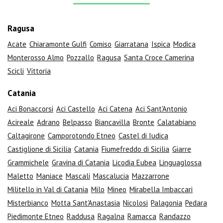
Ragusa
Acate
Chiaramonte Gulfi
Comiso
Giarratana
Ispica
Modica
Monterosso Almo
Pozzallo
Ragusa
Santa Croce Camerina
Scicli
Vittoria
Catania
Aci Bonaccorsi
Aci Castello
Aci Catena
Aci Sant'Antonio
Acireale
Adrano
Belpasso
Biancavilla
Bronte
Calatabiano
Caltagirone
Camporotondo Etneo
Castel di Iudica
Castiglione di Sicilia
Catania
Fiumefreddo di Sicilia
Giarre
Grammichele
Gravina di Catania
Licodia Eubea
Linguaglossa
Maletto
Maniace
Mascali
Mascalucia
Mazzarrone
Militello in Val di Catania
Milo
Mineo
Mirabella Imbaccari
Misterbianco
Motta Sant'Anastasia
Nicolosi
Palagonia
Pedara
Piedimonte Etneo
Raddusa
Ragalna
Ramacca
Randazzo