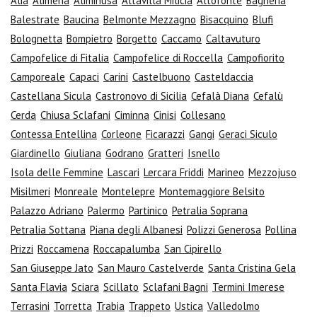
Alia
Alimena
Aliminusa
Altavilla Milicia
Altofonte
Bagheria
Balestrate
Baucina
Belmonte Mezzagno
Bisacquino
Blufi
Bolognetta
Bompietro
Borgetto
Caccamo
Caltavuturo
Campofelice di Fitalia
Campofelice di Roccella
Campofiorito
Camporeale
Capaci
Carini
Castelbuono
Casteldaccia
Castellana Sicula
Castronovo di Sicilia
Cefalà Diana
Cefalù
Cerda
Chiusa Sclafani
Ciminna
Cinisi
Collesano
Contessa Entellina
Corleone
Ficarazzi
Gangi
Geraci Siculo
Giardinello
Giuliana
Godrano
Gratteri
Isnello
Isola delle Femmine
Lascari
Lercara Friddi
Marineo
Mezzojuso
Misilmeri
Monreale
Montelepre
Montemaggiore Belsito
Palazzo Adriano
Palermo
Partinico
Petralia Soprana
Petralia Sottana
Piana degli Albanesi
Polizzi Generosa
Pollina
Prizzi
Roccamena
Roccapalumba
San Cipirello
San Giuseppe Jato
San Mauro Castelverde
Santa Cristina Gela
Santa Flavia
Sciara
Scillato
Sclafani Bagni
Termini Imerese
Terrasini
Torretta
Trabia
Trappeto
Ustica
Valledolmo