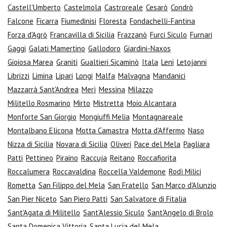
Castell'Umberto
Castelmola
Castroreale
Cesarò
Condrò
Falcone
Ficarra
Fiumedinisi
Floresta
Fondachelli-Fantina
Forza d'Agrò
Francavilla di Sicilia
Frazzanò
Furci Siculo
Furnari
Gaggi
Galati Mamertino
Gallodoro
Giardini-Naxos
Gioiosa Marea
Graniti
Gualtieri Sicaminò
Itala
Leni
Letojanni
Librizzi
Limina
Lipari
Longi
Malfa
Malvagna
Mandanici
Mazzarrà Sant'Andrea
Merì
Messina
Milazzo
Militello Rosmarino
Mirto
Mistretta
Moio Alcantara
Monforte San Giorgio
Mongiuffi Melia
Montagnareale
Montalbano Elicona
Motta Camastra
Motta d'Affermo
Naso
Nizza di Sicilia
Novara di Sicilia
Oliveri
Pace del Mela
Pagliara
Patti
Pettineo
Piraino
Raccuja
Reitano
Roccafiorita
Roccalumera
Roccavaldina
Roccella Valdemone
Rodì Milici
Rometta
San Filippo del Mela
San Fratello
San Marco d'Alunzio
San Pier Niceto
San Piero Patti
San Salvatore di Fitalia
Sant'Agata di Militello
Sant'Alessio Siculo
Sant'Angelo di Brolo
Santa Domenica Vittoria
Santa Lucia del Mela