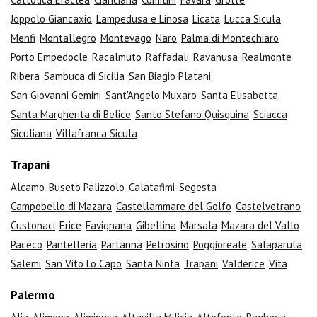
Joppolo Giancaxio
Lampedusa e Linosa
Licata
Lucca Sicula
Menfi
Montallegro
Montevago
Naro
Palma di Montechiaro
Porto Empedocle
Racalmuto
Raffadali
Ravanusa
Realmonte
Ribera
Sambuca di Sicilia
San Biagio Platani
San Giovanni Gemini
Sant'Angelo Muxaro
Santa Elisabetta
Santa Margherita di Belice
Santo Stefano Quisquina
Sciacca
Siculiana
Villafranca Sicula
Trapani
Alcamo
Buseto Palizzolo
Calatafimi-Segesta
Campobello di Mazara
Castellammare del Golfo
Castelvetrano
Custonaci
Erice
Favignana
Gibellina
Marsala
Mazara del Vallo
Paceco
Pantelleria
Partanna
Petrosino
Poggioreale
Salaparuta
Salemi
San Vito Lo Capo
Santa Ninfa
Trapani
Valderice
Vita
Palermo