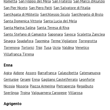
Rometta
San Filippo del Mela
San Fratello
San Marco d'Alunzio
San Pier Niceto
San Piero Patti
San Salvatore di Fitalia
Sant'Agata di Militello
Sant'Alessio Siculo
Sant'Angelo di Brolo
Santa Domenica Vittoria
Santa Lucia del Mela
Santa Marina Salina
Santa Teresa di Riva
Santo Stefano di Camastra
Saponara
Savoca
Scaletta Zanclea
Sinagra
Spadafora
Taormina
Terme Vigliatore
Torregrotta
Torrenova
Tortorici
Tripi
Tusa
Ucria
Valdina
Venetico
Villafranca Tirrena
Enna
Agira
Aidone
Assoro
Barrafranca
Calascibetta
Catenanuova
Centuripe
Cerami
Enna
Gagliano Castelferrato
Leonforte
Nicosia
Nissoria
Piazza Armerina
Pietraperzia
Regalbuto
Sperlinga
Troina
Valguarnera Caropepe
Villarosa
Agrigento