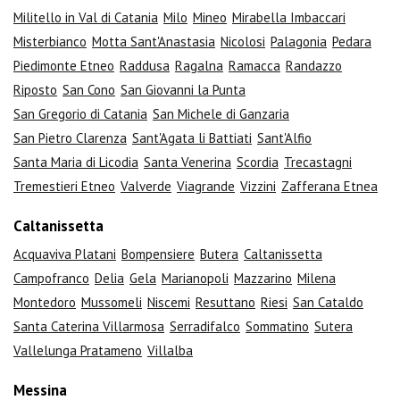
Militello in Val di Catania
Milo
Mineo
Mirabella Imbaccari
Misterbianco
Motta Sant'Anastasia
Nicolosi
Palagonia
Pedara
Piedimonte Etneo
Raddusa
Ragalna
Ramacca
Randazzo
Riposto
San Cono
San Giovanni la Punta
San Gregorio di Catania
San Michele di Ganzaria
San Pietro Clarenza
Sant'Agata li Battiati
Sant'Alfio
Santa Maria di Licodia
Santa Venerina
Scordia
Trecastagni
Tremestieri Etneo
Valverde
Viagrande
Vizzini
Zafferana Etnea
Caltanissetta
Acquaviva Platani
Bompensiere
Butera
Caltanissetta
Campofranco
Delia
Gela
Marianopoli
Mazzarino
Milena
Montedoro
Mussomeli
Niscemi
Resuttano
Riesi
San Cataldo
Santa Caterina Villarmosa
Serradifalco
Sommatino
Sutera
Vallelunga Pratameno
Villalba
Messina