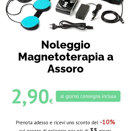
Noleggio
Magnetoterapia a
Assoro
2,90
al giorno consegna inclusa
€
-10%
Prenota adesso e ricevi uno sconto del
35
sul prezzo di noleggio per più di
giorni.