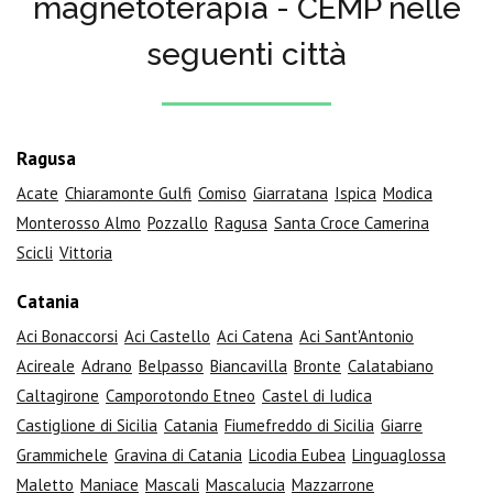
magnetoterapia - CEMP nelle
seguenti città
Ragusa
Acate
Chiaramonte Gulfi
Comiso
Giarratana
Ispica
Modica
Monterosso Almo
Pozzallo
Ragusa
Santa Croce Camerina
Scicli
Vittoria
Catania
Aci Bonaccorsi
Aci Castello
Aci Catena
Aci Sant'Antonio
Acireale
Adrano
Belpasso
Biancavilla
Bronte
Calatabiano
Caltagirone
Camporotondo Etneo
Castel di Iudica
Castiglione di Sicilia
Catania
Fiumefreddo di Sicilia
Giarre
Grammichele
Gravina di Catania
Licodia Eubea
Linguaglossa
Maletto
Maniace
Mascali
Mascalucia
Mazzarrone