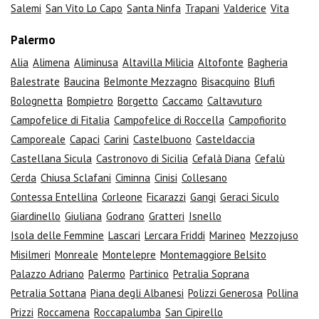
Salemi
San Vito Lo Capo
Santa Ninfa
Trapani
Valderice
Vita
Palermo
Alia
Alimena
Aliminusa
Altavilla Milicia
Altofonte
Bagheria
Balestrate
Baucina
Belmonte Mezzagno
Bisacquino
Blufi
Bolognetta
Bompietro
Borgetto
Caccamo
Caltavuturo
Campofelice di Fitalia
Campofelice di Roccella
Campofiorito
Camporeale
Capaci
Carini
Castelbuono
Casteldaccia
Castellana Sicula
Castronovo di Sicilia
Cefalà Diana
Cefalù
Cerda
Chiusa Sclafani
Ciminna
Cinisi
Collesano
Contessa Entellina
Corleone
Ficarazzi
Gangi
Geraci Siculo
Giardinello
Giuliana
Godrano
Gratteri
Isnello
Isola delle Femmine
Lascari
Lercara Friddi
Marineo
Mezzojuso
Misilmeri
Monreale
Montelepre
Montemaggiore Belsito
Palazzo Adriano
Palermo
Partinico
Petralia Soprana
Petralia Sottana
Piana degli Albanesi
Polizzi Generosa
Pollina
Prizzi
Roccamena
Roccapalumba
San Cipirello