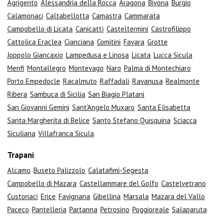
Agrigento
Alessandria della Rocca
Aragona
Bivona
Burgio
Calamonaci
Caltabellotta
Camastra
Cammarata
Campobello di Licata
Canicattì
Casteltermini
Castrofilippo
Cattolica Eraclea
Cianciana
Comitini
Favara
Grotte
Joppolo Giancaxio
Lampedusa e Linosa
Licata
Lucca Sicula
Menfi
Montallegro
Montevago
Naro
Palma di Montechiaro
Porto Empedocle
Racalmuto
Raffadali
Ravanusa
Realmonte
Ribera
Sambuca di Sicilia
San Biagio Platani
San Giovanni Gemini
Sant'Angelo Muxaro
Santa Elisabetta
Santa Margherita di Belice
Santo Stefano Quisquina
Sciacca
Siculiana
Villafranca Sicula
Trapani
Alcamo
Buseto Palizzolo
Calatafimi-Segesta
Campobello di Mazara
Castellammare del Golfo
Castelvetrano
Custonaci
Erice
Favignana
Gibellina
Marsala
Mazara del Vallo
Paceco
Pantelleria
Partanna
Petrosino
Poggioreale
Salaparuta