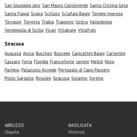
San Giuseppe Jato
San Mauro Castelverde
Santa Cristina Gela
Santa Flavia
Sciara
Scillato
Sclafani Bagni
Termini Imerese
Terrasini
Torretta
Trabia
Trappeto
Ustica
Valledolmo
Ventimiglia di Sicilia
Vicari
Villabate
Villafrati
Siracusa
Augusta
Avola
Buccheri
Buscemi
Canicattini Bagni
Carlentini
Cassaro
Ferla
Floridia
Francofonte
Lentini
Melilli
Noto
Pachino
Palazzolo Acreide
Portopalo di Capo Passero
Priolo Gargallo
Rosolini
Siracusa
Solarino
Sortino
ABRUZZO
BASILICATA
L'Aquila
Potenza