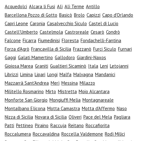
Acquedolci
Alcara li Fusi
Alì
Alì Terme
Antillo
Barcellona Pozzo di Gotto
Basicò
Brolo
Capizzi
Capo d'Orlando
Capri Leone
Caronia
Casalvecchio Siculo
Castel di Lucio
Castell'Umberto
Castelmola
Castroreale
Cesarò
Condrò
Falcone
Ficarra
Fiumedinisi
Floresta
Fondachelli-Fantina
Forza d'Agrò
Francavilla di Sicilia
Frazzanò
Furci Siculo
Furnari
Gaggi
Galati Mamertino
Gallodoro
Giardini-Naxos
Gioiosa Marea
Graniti
Gualtieri Sicaminò
Itala
Leni
Letojanni
Librizzi
Limina
Lipari
Longi
Malfa
Malvagna
Mandanici
Mazzarrà Sant'Andrea
Merì
Messina
Milazzo
Militello Rosmarino
Mirto
Mistretta
Moio Alcantara
Monforte San Giorgio
Mongiuffi Melia
Montagnareale
Montalbano Elicona
Motta Camastra
Motta d'Affermo
Naso
Nizza di Sicilia
Novara di Sicilia
Oliveri
Pace del Mela
Pagliara
Patti
Pettineo
Piraino
Raccuja
Reitano
Roccafiorita
Roccalumera
Roccavaldina
Roccella Valdemone
Rodì Milici