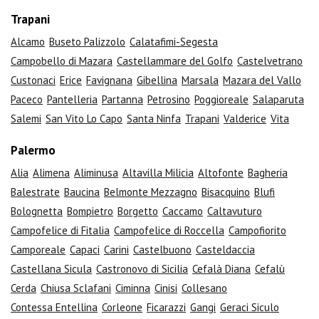
Trapani
Alcamo
Buseto Palizzolo
Calatafimi-Segesta
Campobello di Mazara
Castellammare del Golfo
Castelvetrano
Custonaci
Erice
Favignana
Gibellina
Marsala
Mazara del Vallo
Paceco
Pantelleria
Partanna
Petrosino
Poggioreale
Salaparuta
Salemi
San Vito Lo Capo
Santa Ninfa
Trapani
Valderice
Vita
Palermo
Alia
Alimena
Aliminusa
Altavilla Milicia
Altofonte
Bagheria
Balestrate
Baucina
Belmonte Mezzagno
Bisacquino
Blufi
Bolognetta
Bompietro
Borgetto
Caccamo
Caltavuturo
Campofelice di Fitalia
Campofelice di Roccella
Campofiorito
Camporeale
Capaci
Carini
Castelbuono
Casteldaccia
Castellana Sicula
Castronovo di Sicilia
Cefalà Diana
Cefalù
Cerda
Chiusa Sclafani
Ciminna
Cinisi
Collesano
Contessa Entellina
Corleone
Ficarazzi
Gangi
Geraci Siculo