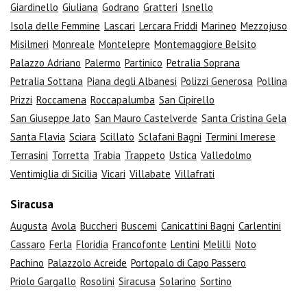
Giardinello
Giuliana
Godrano
Gratteri
Isnello
Isola delle Femmine
Lascari
Lercara Friddi
Marineo
Mezzojuso
Misilmeri
Monreale
Montelepre
Montemaggiore Belsito
Palazzo Adriano
Palermo
Partinico
Petralia Soprana
Petralia Sottana
Piana degli Albanesi
Polizzi Generosa
Pollina
Prizzi
Roccamena
Roccapalumba
San Cipirello
San Giuseppe Jato
San Mauro Castelverde
Santa Cristina Gela
Santa Flavia
Sciara
Scillato
Sclafani Bagni
Termini Imerese
Terrasini
Torretta
Trabia
Trappeto
Ustica
Valledolmo
Ventimiglia di Sicilia
Vicari
Villabate
Villafrati
Siracusa
Augusta
Avola
Buccheri
Buscemi
Canicattini Bagni
Carlentini
Cassaro
Ferla
Floridia
Francofonte
Lentini
Melilli
Noto
Pachino
Palazzolo Acreide
Portopalo di Capo Passero
Priolo Gargallo
Rosolini
Siracusa
Solarino
Sortino