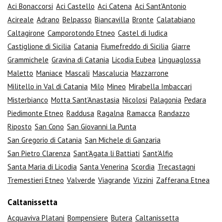
Aci Bonaccorsi
Aci Castello
Aci Catena
Aci Sant'Antonio
Acireale
Adrano
Belpasso
Biancavilla
Bronte
Calatabiano
Caltagirone
Camporotondo Etneo
Castel di Iudica
Castiglione di Sicilia
Catania
Fiumefreddo di Sicilia
Giarre
Grammichele
Gravina di Catania
Licodia Eubea
Linguaglossa
Maletto
Maniace
Mascali
Mascalucia
Mazzarrone
Militello in Val di Catania
Milo
Mineo
Mirabella Imbaccari
Misterbianco
Motta Sant'Anastasia
Nicolosi
Palagonia
Pedara
Piedimonte Etneo
Raddusa
Ragalna
Ramacca
Randazzo
Riposto
San Cono
San Giovanni la Punta
San Gregorio di Catania
San Michele di Ganzaria
San Pietro Clarenza
Sant'Agata li Battiati
Sant'Alfio
Santa Maria di Licodia
Santa Venerina
Scordia
Trecastagni
Tremestieri Etneo
Valverde
Viagrande
Vizzini
Zafferana Etnea
Caltanissetta
Acquaviva Platani
Bompensiere
Butera
Caltanissetta