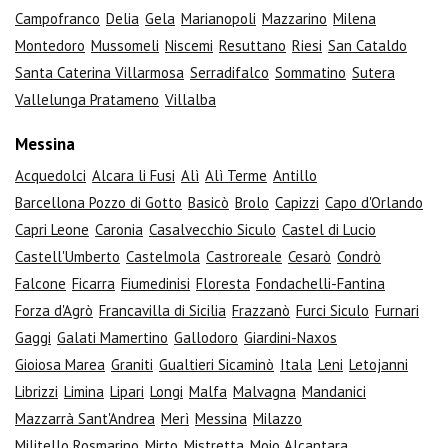
Campofranco
Delia
Gela
Marianopoli
Mazzarino
Milena
Montedoro
Mussomeli
Niscemi
Resuttano
Riesi
San Cataldo
Santa Caterina Villarmosa
Serradifalco
Sommatino
Sutera
Vallelunga Pratameno
Villalba
Messina
Acquedolci
Alcara li Fusi
Alì
Alì Terme
Antillo
Barcellona Pozzo di Gotto
Basicò
Brolo
Capizzi
Capo d'Orlando
Capri Leone
Caronia
Casalvecchio Siculo
Castel di Lucio
Castell'Umberto
Castelmola
Castroreale
Cesarò
Condrò
Falcone
Ficarra
Fiumedinisi
Floresta
Fondachelli-Fantina
Forza d'Agrò
Francavilla di Sicilia
Frazzanò
Furci Siculo
Furnari
Gaggi
Galati Mamertino
Gallodoro
Giardini-Naxos
Gioiosa Marea
Graniti
Gualtieri Sicaminò
Itala
Leni
Letojanni
Librizzi
Limina
Lipari
Longi
Malfa
Malvagna
Mandanici
Mazzarrà Sant'Andrea
Merì
Messina
Milazzo
Militello Rosmarino
Mirto
Mistretta
Moio Alcantara