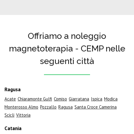
Offriamo a noleggio
magnetoterapia - CEMP nelle
seguenti città
Ragusa
Acate
Chiaramonte Gulfi
Comiso
Giarratana
Ispica
Modica
Monterosso Almo
Pozzallo
Ragusa
Santa Croce Camerina
Scicli
Vittoria
Catania