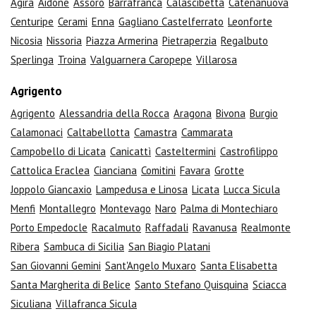
Agira
Aidone
Assoro
Barrafranca
Calascibetta
Catenanuova
Centuripe
Cerami
Enna
Gagliano Castelferrato
Leonforte
Nicosia
Nissoria
Piazza Armerina
Pietraperzia
Regalbuto
Sperlinga
Troina
Valguarnera Caropepe
Villarosa
Agrigento
Agrigento
Alessandria della Rocca
Aragona
Bivona
Burgio
Calamonaci
Caltabellotta
Camastra
Cammarata
Campobello di Licata
Canicattì
Casteltermini
Castrofilippo
Cattolica Eraclea
Cianciana
Comitini
Favara
Grotte
Joppolo Giancaxio
Lampedusa e Linosa
Licata
Lucca Sicula
Menfi
Montallegro
Montevago
Naro
Palma di Montechiaro
Porto Empedocle
Racalmuto
Raffadali
Ravanusa
Realmonte
Ribera
Sambuca di Sicilia
San Biagio Platani
San Giovanni Gemini
Sant'Angelo Muxaro
Santa Elisabetta
Santa Margherita di Belice
Santo Stefano Quisquina
Sciacca
Siculiana
Villafranca Sicula