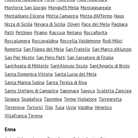
Monforte San Giorgio
Mongiuffi Melia
Montagnareale
Montalbano Elicona
Motta Camastra
Motta d'Affermo
Naso
Nizza di Sicilia
Novara di Sicilia
Oliveri
Pace del Mela
Pagliara
Patti
Pettineo
Piraino
Raccuja
Reitano
Roccafiorita
Roccalumera
Roccavaldina
Roccella Valdemone
Rodì Milici
Rometta
San Filippo del Mela
San Fratello
San Marco d'Alunzio
San Pier Niceto
San Piero Patti
San Salvatore di Fitalia
Sant'Agata di Militello
Sant'Alessio Siculo
Sant'Angelo di Brolo
Santa Domenica Vittoria
Santa Lucia del Mela
Santa Marina Salina
Santa Teresa di Riva
Santo Stefano di Camastra
Saponara
Savoca
Scaletta Zanclea
Sinagra
Spadafora
Taormina
Terme Vigliatore
Torregrotta
Torrenova
Tortorici
Tripi
Tusa
Ucria
Valdina
Venetico
Villafranca Tirrena
Enna