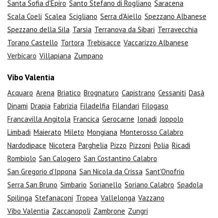
Santa Sofia d'Epiro
Santo Stefano di Rogliano
Saracena
Scala Coeli
Scalea
Scigliano
Serra d'Aiello
Spezzano Albanese
Spezzano della Sila
Tarsia
Terranova da Sibari
Terravecchia
Torano Castello
Tortora
Trebisacce
Vaccarizzo Albanese
Verbicaro
Villapiana
Zumpano
Vibo Valentia
Acquaro
Arena
Briatico
Brognaturo
Capistrano
Cessaniti
Dasà
Dinami
Drapia
Fabrizia
Filadelfia
Filandari
Filogaso
Francavilla Angitola
Francica
Gerocarne
Ionadi
Joppolo
Limbadi
Maierato
Mileto
Mongiana
Monterosso Calabro
Nardodipace
Nicotera
Parghelia
Pizzo
Pizzoni
Polia
Ricadi
Rombiolo
San Calogero
San Costantino Calabro
San Gregorio d'Ippona
San Nicola da Crissa
Sant'Onofrio
Serra San Bruno
Simbario
Sorianello
Soriano Calabro
Spadola
Spilinga
Stefanaconi
Tropea
Vallelonga
Vazzano
Vibo Valentia
Zaccanopoli
Zambrone
Zungri