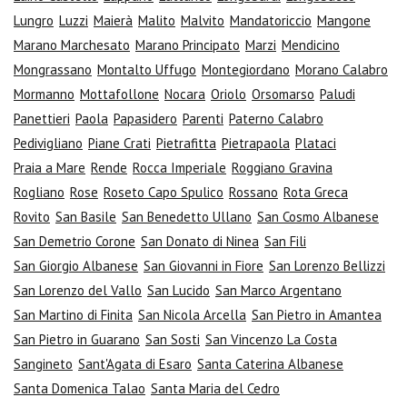
Lungro
Luzzi
Maierà
Malito
Malvito
Mandatoriccio
Mangone
Marano Marchesato
Marano Principato
Marzi
Mendicino
Mongrassano
Montalto Uffugo
Montegiordano
Morano Calabro
Mormanno
Mottafollone
Nocara
Oriolo
Orsomarso
Paludi
Panettieri
Paola
Papasidero
Parenti
Paterno Calabro
Pedivigliano
Piane Crati
Pietrafitta
Pietrapaola
Plataci
Praia a Mare
Rende
Rocca Imperiale
Roggiano Gravina
Rogliano
Rose
Roseto Capo Spulico
Rossano
Rota Greca
Rovito
San Basile
San Benedetto Ullano
San Cosmo Albanese
San Demetrio Corone
San Donato di Ninea
San Fili
San Giorgio Albanese
San Giovanni in Fiore
San Lorenzo Bellizzi
San Lorenzo del Vallo
San Lucido
San Marco Argentano
San Martino di Finita
San Nicola Arcella
San Pietro in Amantea
San Pietro in Guarano
San Sosti
San Vincenzo La Costa
Sangineto
Sant'Agata di Esaro
Santa Caterina Albanese
Santa Domenica Talao
Santa Maria del Cedro