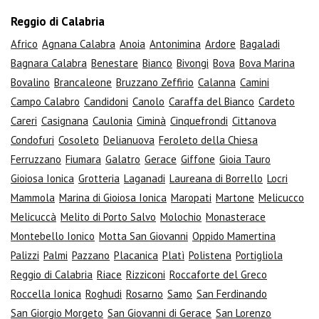
Reggio di Calabria
Africo
Agnana Calabra
Anoia
Antonimina
Ardore
Bagaladi
Bagnara Calabra
Benestare
Bianco
Bivongi
Bova
Bova Marina
Bovalino
Brancaleone
Bruzzano Zeffirio
Calanna
Camini
Campo Calabro
Candidoni
Canolo
Caraffa del Bianco
Cardeto
Careri
Casignana
Caulonia
Ciminà
Cinquefrondi
Cittanova
Condofuri
Cosoleto
Delianuova
Feroleto della Chiesa
Ferruzzano
Fiumara
Galatro
Gerace
Giffone
Gioia Tauro
Gioiosa Ionica
Grotteria
Laganadi
Laureana di Borrello
Locri
Mammola
Marina di Gioiosa Ionica
Maropati
Martone
Melicucco
Melicuccà
Melito di Porto Salvo
Molochio
Monasterace
Montebello Ionico
Motta San Giovanni
Oppido Mamertina
Palizzi
Palmi
Pazzano
Placanica
Platì
Polistena
Portigliola
Reggio di Calabria
Riace
Rizziconi
Roccaforte del Greco
Roccella Ionica
Roghudi
Rosarno
Samo
San Ferdinando
San Giorgio Morgeto
San Giovanni di Gerace
San Lorenzo