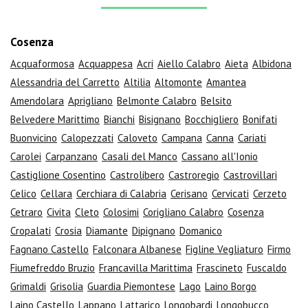
Cosenza
Acquaformosa
Acquappesa
Acri
Aiello Calabro
Aieta
Albidona
Alessandria del Carretto
Altilia
Altomonte
Amantea
Amendolara
Aprigliano
Belmonte Calabro
Belsito
Belvedere Marittimo
Bianchi
Bisignano
Bocchigliero
Bonifati
Buonvicino
Calopezzati
Caloveto
Campana
Canna
Cariati
Carolei
Carpanzano
Casali del Manco
Cassano all'Ionio
Castiglione Cosentino
Castrolibero
Castroregio
Castrovillari
Celico
Cellara
Cerchiara di Calabria
Cerisano
Cervicati
Cerzeto
Cetraro
Civita
Cleto
Colosimi
Corigliano Calabro
Cosenza
Cropalati
Crosia
Diamante
Dipignano
Domanico
Fagnano Castello
Falconara Albanese
Figline Vegliaturo
Firmo
Fiumefreddo Bruzio
Francavilla Marittima
Frascineto
Fuscaldo
Grimaldi
Grisolia
Guardia Piemontese
Lago
Laino Borgo
Laino Castello
Lappano
Lattarico
Longobardi
Longobucco