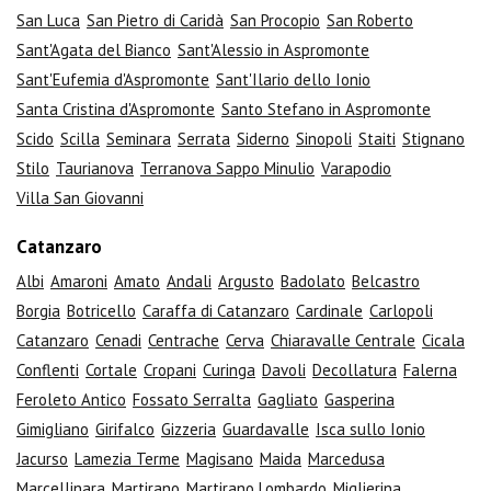
San Luca
San Pietro di Caridà
San Procopio
San Roberto
Sant'Agata del Bianco
Sant'Alessio in Aspromonte
Sant'Eufemia d'Aspromonte
Sant'Ilario dello Ionio
Santa Cristina d'Aspromonte
Santo Stefano in Aspromonte
Scido
Scilla
Seminara
Serrata
Siderno
Sinopoli
Staiti
Stignano
Stilo
Taurianova
Terranova Sappo Minulio
Varapodio
Villa San Giovanni
Catanzaro
Albi
Amaroni
Amato
Andali
Argusto
Badolato
Belcastro
Borgia
Botricello
Caraffa di Catanzaro
Cardinale
Carlopoli
Catanzaro
Cenadi
Centrache
Cerva
Chiaravalle Centrale
Cicala
Conflenti
Cortale
Cropani
Curinga
Davoli
Decollatura
Falerna
Feroleto Antico
Fossato Serralta
Gagliato
Gasperina
Gimigliano
Girifalco
Gizzeria
Guardavalle
Isca sullo Ionio
Jacurso
Lamezia Terme
Magisano
Maida
Marcedusa
Marcellinara
Martirano
Martirano Lombardo
Miglierina