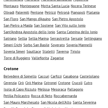
Montauro
Montepaone
Motta Santa Lucia
Nocera Terinese
Olivadi
Palermiti
Pentone
Petrizzi
Petronà
Pianopoli
Platania
San Floro
San Mango d'Aquino
San Pietro Apostolo
San Pietro a Maida
San Sostene
San Vito sullo Ionio
Sant'Andrea Apostolo dello Ionio
Santa Caterina dello Ionio
Satriano
Sellia
Sellia Marina
Serrastretta
Sersale
Settingiano
Simeri Crichi
Sorbo San Basile
Soverato
Soveria Mannelli
Soveria Simeri
Squillace
Stalettì
Taverna
Tiriolo
Torre di Ruggiero
Vallefiorita
Zagarise
Crotone
Belvedere di Spinello
Caccuri
Carfizzi
Casabona
Castelsilano
Cerenzia
Cirò
Cirò Marina
Cotronei
Crotone
Crucoli
Cutro
Isola di Capo Rizzuto
Melissa
Mesoraca
Pallagorio
Petilia Policastro
Rocca di Neto
Roccabernarda
San Mauro Marchesato
San Nicola dell'Alto
Santa Severina