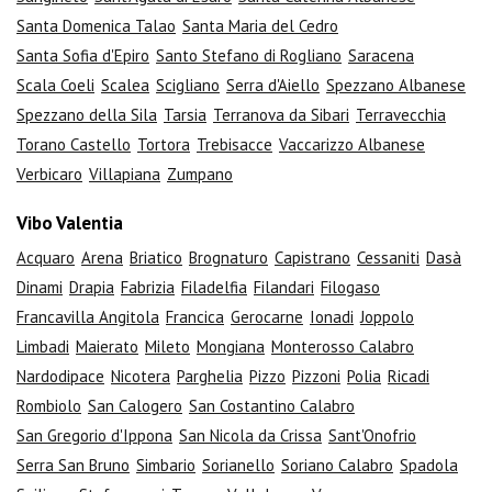
Santa Domenica Talao
Santa Maria del Cedro
Santa Sofia d'Epiro
Santo Stefano di Rogliano
Saracena
Scala Coeli
Scalea
Scigliano
Serra d'Aiello
Spezzano Albanese
Spezzano della Sila
Tarsia
Terranova da Sibari
Terravecchia
Torano Castello
Tortora
Trebisacce
Vaccarizzo Albanese
Verbicaro
Villapiana
Zumpano
Vibo Valentia
Acquaro
Arena
Briatico
Brognaturo
Capistrano
Cessaniti
Dasà
Dinami
Drapia
Fabrizia
Filadelfia
Filandari
Filogaso
Francavilla Angitola
Francica
Gerocarne
Ionadi
Joppolo
Limbadi
Maierato
Mileto
Mongiana
Monterosso Calabro
Nardodipace
Nicotera
Parghelia
Pizzo
Pizzoni
Polia
Ricadi
Rombiolo
San Calogero
San Costantino Calabro
San Gregorio d'Ippona
San Nicola da Crissa
Sant'Onofrio
Serra San Bruno
Simbario
Sorianello
Soriano Calabro
Spadola