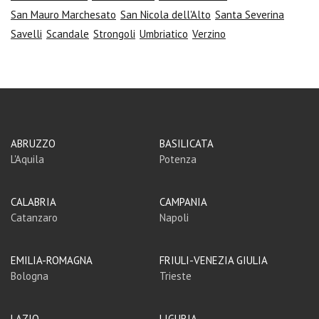
San Mauro Marchesato
San Nicola dell'Alto
Santa Severina
Savelli
Scandale
Strongoli
Umbriatico
Verzino
ABRUZZO
BASILICATA
L'Aquila
Potenza
CALABRIA
CAMPANIA
Catanzaro
Napoli
EMILIA-ROMAGNA
FRIULI-VENEZIA GIULIA
Bologna
Trieste
LAZIO
LIGURIA