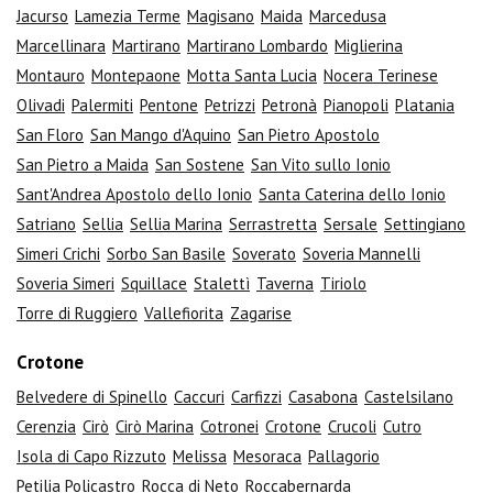
Jacurso
Lamezia Terme
Magisano
Maida
Marcedusa
Marcellinara
Martirano
Martirano Lombardo
Miglierina
Montauro
Montepaone
Motta Santa Lucia
Nocera Terinese
Olivadi
Palermiti
Pentone
Petrizzi
Petronà
Pianopoli
Platania
San Floro
San Mango d'Aquino
San Pietro Apostolo
San Pietro a Maida
San Sostene
San Vito sullo Ionio
Sant'Andrea Apostolo dello Ionio
Santa Caterina dello Ionio
Satriano
Sellia
Sellia Marina
Serrastretta
Sersale
Settingiano
Simeri Crichi
Sorbo San Basile
Soverato
Soveria Mannelli
Soveria Simeri
Squillace
Stalettì
Taverna
Tiriolo
Torre di Ruggiero
Vallefiorita
Zagarise
Crotone
Belvedere di Spinello
Caccuri
Carfizzi
Casabona
Castelsilano
Cerenzia
Cirò
Cirò Marina
Cotronei
Crotone
Crucoli
Cutro
Isola di Capo Rizzuto
Melissa
Mesoraca
Pallagorio
Petilia Policastro
Rocca di Neto
Roccabernarda