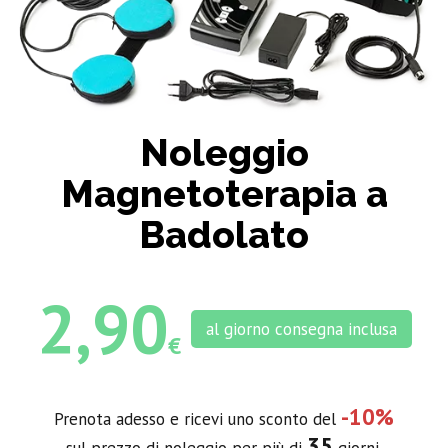
Noleggio
Magnetoterapia a
Badolato
2,90
al giorno consegna inclusa
€
-10%
Prenota adesso e ricevi uno sconto del
35
sul prezzo di noleggio per più di
giorni.