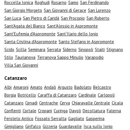
Roccella Ionica
Roghudi
Rosarno
Samo
San Ferdinando
San Giorgio Morgeto
San Giovanni di Gerace
San Lorenzo
San Luca
San Pietro di Caridà
San Procopio
San Roberto
Sant'Agata del Bianco
Sant'Alessio in Aspromonte
Sant'Eufemia d'Aspromonte
Sant'Ilario dello Ionio
Santa Cristina d'Aspromonte
Santo Stefano in Aspromonte
Scido
Scilla
Seminara
Serrata
Siderno
Sinopoli
Staiti
Stignano
Stilo
Taurianova
Terranova Sappo Minulio
Varapodio
Villa San Giovanni
Catanzaro
Albi
Amaroni
Amato
Andali
Argusto
Badolato
Belcastro
Borgia
Botricello
Caraffa di Catanzaro
Cardinale
Carlopoli
Catanzaro
Cenadi
Centrache
Cerva
Chiaravalle Centrale
Cicala
Conflenti
Cortale
Cropani
Curinga
Davoli
Decollatura
Falerna
Feroleto Antico
Fossato Serralta
Gagliato
Gasperina
Gimigliano
Girifalco
Gizzeria
Guardavalle
Isca sullo Ionio