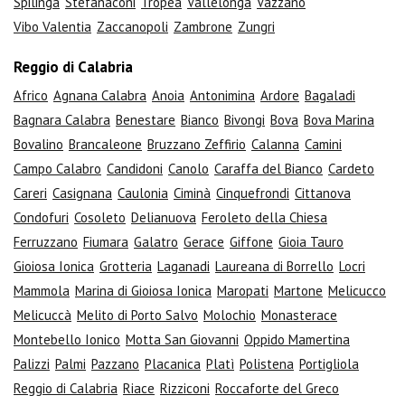
Spilinga
Stefanaconi
Tropea
Vallelonga
Vazzano
Vibo Valentia
Zaccanopoli
Zambrone
Zungri
Reggio di Calabria
Africo
Agnana Calabra
Anoia
Antonimina
Ardore
Bagaladi
Bagnara Calabra
Benestare
Bianco
Bivongi
Bova
Bova Marina
Bovalino
Brancaleone
Bruzzano Zeffirio
Calanna
Camini
Campo Calabro
Candidoni
Canolo
Caraffa del Bianco
Cardeto
Careri
Casignana
Caulonia
Ciminà
Cinquefrondi
Cittanova
Condofuri
Cosoleto
Delianuova
Feroleto della Chiesa
Ferruzzano
Fiumara
Galatro
Gerace
Giffone
Gioia Tauro
Gioiosa Ionica
Grotteria
Laganadi
Laureana di Borrello
Locri
Mammola
Marina di Gioiosa Ionica
Maropati
Martone
Melicucco
Melicuccà
Melito di Porto Salvo
Molochio
Monasterace
Montebello Ionico
Motta San Giovanni
Oppido Mamertina
Palizzi
Palmi
Pazzano
Placanica
Platì
Polistena
Portigliola
Reggio di Calabria
Riace
Rizziconi
Roccaforte del Greco