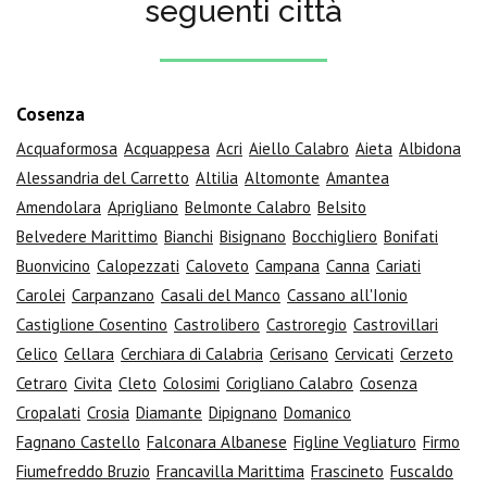
seguenti città
Cosenza
Acquaformosa
Acquappesa
Acri
Aiello Calabro
Aieta
Albidona
Alessandria del Carretto
Altilia
Altomonte
Amantea
Amendolara
Aprigliano
Belmonte Calabro
Belsito
Belvedere Marittimo
Bianchi
Bisignano
Bocchigliero
Bonifati
Buonvicino
Calopezzati
Caloveto
Campana
Canna
Cariati
Carolei
Carpanzano
Casali del Manco
Cassano all'Ionio
Castiglione Cosentino
Castrolibero
Castroregio
Castrovillari
Celico
Cellara
Cerchiara di Calabria
Cerisano
Cervicati
Cerzeto
Cetraro
Civita
Cleto
Colosimi
Corigliano Calabro
Cosenza
Cropalati
Crosia
Diamante
Dipignano
Domanico
Fagnano Castello
Falconara Albanese
Figline Vegliaturo
Firmo
Fiumefreddo Bruzio
Francavilla Marittima
Frascineto
Fuscaldo