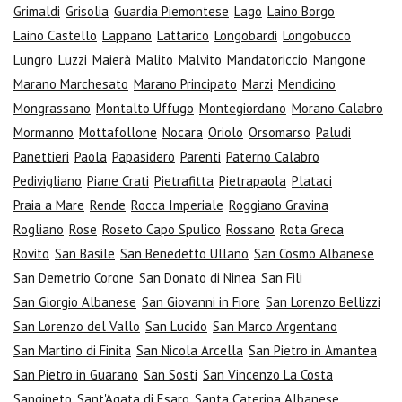
Grimaldi
Grisolia
Guardia Piemontese
Lago
Laino Borgo
Laino Castello
Lappano
Lattarico
Longobardi
Longobucco
Lungro
Luzzi
Maierà
Malito
Malvito
Mandatoriccio
Mangone
Marano Marchesato
Marano Principato
Marzi
Mendicino
Mongrassano
Montalto Uffugo
Montegiordano
Morano Calabro
Mormanno
Mottafollone
Nocara
Oriolo
Orsomarso
Paludi
Panettieri
Paola
Papasidero
Parenti
Paterno Calabro
Pedivigliano
Piane Crati
Pietrafitta
Pietrapaola
Plataci
Praia a Mare
Rende
Rocca Imperiale
Roggiano Gravina
Rogliano
Rose
Roseto Capo Spulico
Rossano
Rota Greca
Rovito
San Basile
San Benedetto Ullano
San Cosmo Albanese
San Demetrio Corone
San Donato di Ninea
San Fili
San Giorgio Albanese
San Giovanni in Fiore
San Lorenzo Bellizzi
San Lorenzo del Vallo
San Lucido
San Marco Argentano
San Martino di Finita
San Nicola Arcella
San Pietro in Amantea
San Pietro in Guarano
San Sosti
San Vincenzo La Costa
Sangineto
Sant'Agata di Esaro
Santa Caterina Albanese