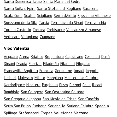
Santa Domenica Talao
Santa Maria del Cedro
Santa Sofia d'Epiro
Santo Stefano di Rogliano
Saracena
Scala Coeli
Scalea
Scigliano
Serra d'Aiello
Spezzano Albanese
Spezzano della Sila
Tarsia
Terranova da Sibari
Terravecchia
Torano Castello
Tortora
Trebisacce
Vaccarizzo Albanese
Verbicaro
Villapiana
Zumpano
Vibo Valentia
Acquaro
Arena
Briatico
Brognaturo
Capistrano
Cessaniti
Dasà
Dinami
Drapia
Fabrizia
Filadelfia
Filandari
Filogaso
Francavilla Angitola
Francica
Gerocarne
Ionadi
Joppolo
Limbadi
Maierato
Mileto
Mongiana
Monterosso Calabro
Nardodipace
Nicotera
Parghelia
Pizzo
Pizzoni
Polia
Ricadi
Rombiolo
San Calogero
San Costantino Calabro
San Gregorio d'Ippona
San Nicola da Crissa
Sant'Onofrio
Serra San Bruno
Simbario
Sorianello
Soriano Calabro
Spadola
Spilinga
Stefanaconi
Tropea
Vallelonga
Vazzano