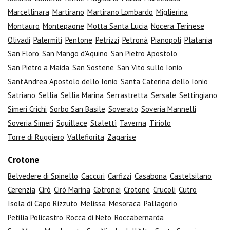
Marcellinara
Martirano
Martirano Lombardo
Miglierina
Montauro
Montepaone
Motta Santa Lucia
Nocera Terinese
Olivadi
Palermiti
Pentone
Petrizzi
Petronà
Pianopoli
Platania
San Floro
San Mango d'Aquino
San Pietro Apostolo
San Pietro a Maida
San Sostene
San Vito sullo Ionio
Sant'Andrea Apostolo dello Ionio
Santa Caterina dello Ionio
Satriano
Sellia
Sellia Marina
Serrastretta
Sersale
Settingiano
Simeri Crichi
Sorbo San Basile
Soverato
Soveria Mannelli
Soveria Simeri
Squillace
Stalettì
Taverna
Tiriolo
Torre di Ruggiero
Vallefiorita
Zagarise
Crotone
Belvedere di Spinello
Caccuri
Carfizzi
Casabona
Castelsilano
Cerenzia
Cirò
Cirò Marina
Cotronei
Crotone
Crucoli
Cutro
Isola di Capo Rizzuto
Melissa
Mesoraca
Pallagorio
Petilia Policastro
Rocca di Neto
Roccabernarda