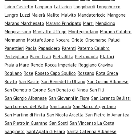
Laino Castello
Lappano
Lattarico
Longobardi
Longobucco
Lungro
Luzzi
Maierà
Malito
Malvito
Mandatoriccio
Mangone
Marano Marchesato
Marano Principato
Marzi
Mendicino
Mongrassano
Montalto Uffugo
Montegiordano
Morano Calabro
Mormanno
Mottafollone
Nocara
Oriolo
Orsomarso
Paludi
Panettieri
Paola
Papasidero
Parenti
Paterno Calabro
Pedivigliano
Piane Crati
Pietrafitta
Pietrapaola
Plataci
Praia a Mare
Rende
Rocca Imperiale
Roggiano Gravina
Rogliano
Rose
Roseto Capo Spulico
Rossano
Rota Greca
Rovito
San Basile
San Benedetto Ullano
San Cosmo Albanese
San Demetrio Corone
San Donato di Ninea
San Fili
San Giorgio Albanese
San Giovanni in Fiore
San Lorenzo Bellizzi
San Lorenzo del Vallo
San Lucido
San Marco Argentano
San Martino di Finita
San Nicola Arcella
San Pietro in Amantea
San Pietro in Guarano
San Sosti
San Vincenzo La Costa
Sangineto
Sant'Agata di Esaro
Santa Caterina Albanese