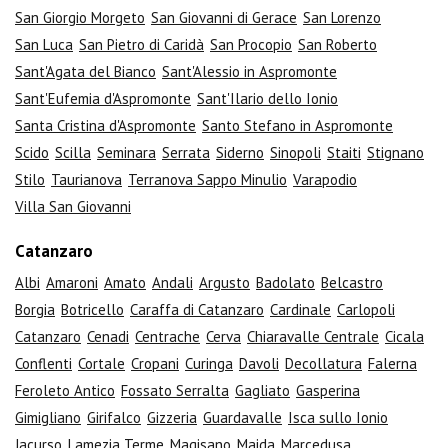
San Giorgio Morgeto
San Giovanni di Gerace
San Lorenzo
San Luca
San Pietro di Caridà
San Procopio
San Roberto
Sant'Agata del Bianco
Sant'Alessio in Aspromonte
Sant'Eufemia d'Aspromonte
Sant'Ilario dello Ionio
Santa Cristina d'Aspromonte
Santo Stefano in Aspromonte
Scido
Scilla
Seminara
Serrata
Siderno
Sinopoli
Staiti
Stignano
Stilo
Taurianova
Terranova Sappo Minulio
Varapodio
Villa San Giovanni
Catanzaro
Albi
Amaroni
Amato
Andali
Argusto
Badolato
Belcastro
Borgia
Botricello
Caraffa di Catanzaro
Cardinale
Carlopoli
Catanzaro
Cenadi
Centrache
Cerva
Chiaravalle Centrale
Cicala
Conflenti
Cortale
Cropani
Curinga
Davoli
Decollatura
Falerna
Feroleto Antico
Fossato Serralta
Gagliato
Gasperina
Gimigliano
Girifalco
Gizzeria
Guardavalle
Isca sullo Ionio
Jacurso
Lamezia Terme
Magisano
Maida
Marcedusa