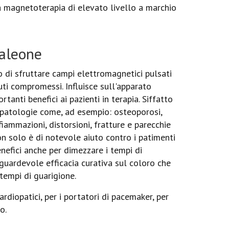
la magnetoterapia di elevato livello a marchio
caleone
 di sfruttare campi elettromagnetici pulsati
suti compromessi. Influisce sull'apparato
anti benefici ai pazienti in terapia. Siffatto
e patologie come, ad esempio: osteoporosi,
infiammazioni, distorsioni, fratture e parecchie
non solo è di notevole aiuto contro i patimenti
enefici anche per dimezzare i tempi di
gguardevole efficacia curativa sul coloro che
tempi di guarigione.
ardiopatici, per i portatori di pacemaker, per
o.