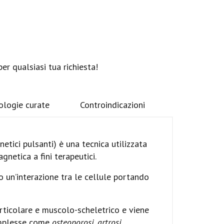
er qualsiasi tua richiesta!
ologie curate
Controindicazioni
tici pulsanti) è una tecnica utilizzata
gnetica a fini terapeutici.
 un’interazione tra le cellule portando
ticolare e muscolo-scheletrico e viene
complesse come
osteoporosi, artrosi,