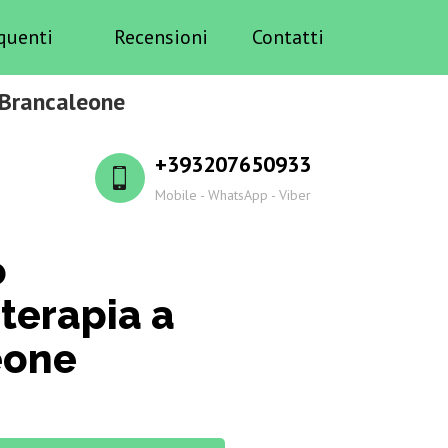
quenti
Recensioni
Contatti
 Brancaleone
+393207650933
Mobile - WhatsApp - Viber
o
terapia a
eone