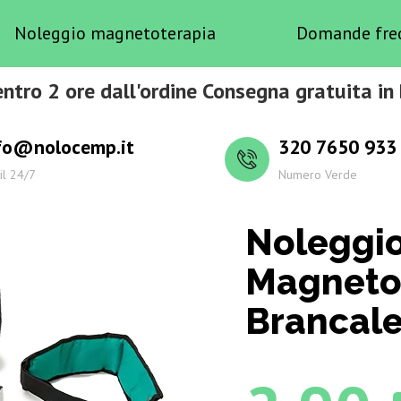
Noleggio magnetoterapia
Domande fre
entro 2 ore dall'ordine Consegna gratuita in
fo@nolocemp.it
320 7650 933
il 24/7
Numero Verde
Noleggi
Magneto
Brancal