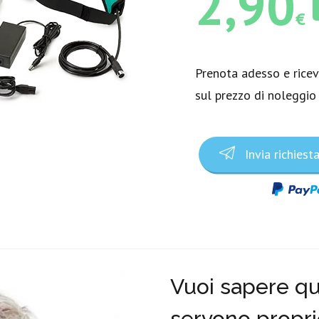
2,90
€
Prenota adesso e rice
sul prezzo di noleggio
Invia richiest
Vuoi sapere qua
servono propri