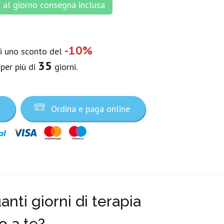
al giorno consegna inclusa
-10%
vi uno sconto del
35
 per più di
giorni.
a
Ordina e paga online
nti giorni di terapia
o a te?