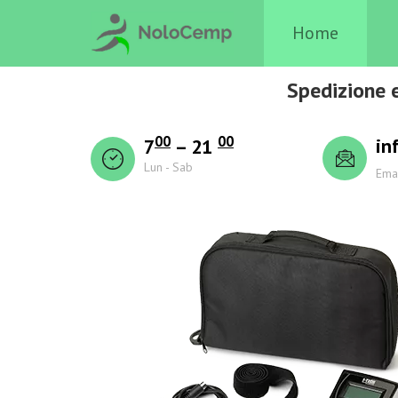
Home
Spedizione 
00
00
in
7
– 21
Lun - Sab
Ema