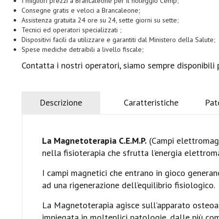
I migliori prezzi a Brancaleone per il noleggio Cemp;
Consegne gratis e veloci a Brancaleone;
Assistenza gratuita 24 ore su 24, sette giorni su sette;
Tecnici ed operatori specializzati ;
Dispositivi facili da utilizzare e garantiti dal Ministero della Salute;
Spese mediche detraibili a livello fiscale;
Contatta i nostri operatori, siamo sempre disponibili p
Descrizione
Caratteristiche
Pat
La Magnetoterapia C.E.M.P.
(Campi elettromagne
nella fisioterapia che sfrutta l’energia elettroma
I campi magnetici che entrano in gioco generano
ad una rigenerazione dell’equilibrio fisiologico.
La Magnetoterapia agisce sull’apparato osteoar
impiegata in molteplici patologie, dalle più 