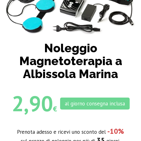
Noleggio
Magnetoterapia a
Albissola Marina
2,90
al giorno consegna inclusa
€
-10%
Prenota adesso e ricevi uno sconto del
35
sul prezzo di noleggio per più di
giorni.