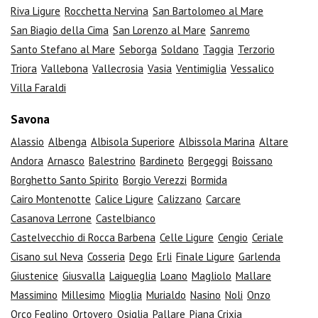
Riva Ligure
Rocchetta Nervina
San Bartolomeo al Mare
San Biagio della Cima
San Lorenzo al Mare
Sanremo
Santo Stefano al Mare
Seborga
Soldano
Taggia
Terzorio
Triora
Vallebona
Vallecrosia
Vasia
Ventimiglia
Vessalico
Villa Faraldi
Savona
Alassio
Albenga
Albisola Superiore
Albissola Marina
Altare
Andora
Arnasco
Balestrino
Bardineto
Bergeggi
Boissano
Borghetto Santo Spirito
Borgio Verezzi
Bormida
Cairo Montenotte
Calice Ligure
Calizzano
Carcare
Casanova Lerrone
Castelbianco
Castelvecchio di Rocca Barbena
Celle Ligure
Cengio
Ceriale
Cisano sul Neva
Cosseria
Dego
Erli
Finale Ligure
Garlenda
Giustenice
Giusvalla
Laigueglia
Loano
Magliolo
Mallare
Massimino
Millesimo
Mioglia
Murialdo
Nasino
Noli
Onzo
Orco Feglino
Ortovero
Osiglia
Pallare
Piana Crixia