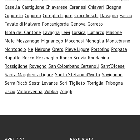
Casella
Castiglione Chiavarese
Ceranesi
Chiavari
Cicagna
Cogoleto
Cogorno
Coreglia Ligure
Crocefieschi
Davagna
Fascia
Favale di Malvaro
Fontanigorda
Genova
Gorreto
Isola del Cantone
Lavagna
Leivi
Lorsica
Lumarzo
Masone
Mele
Mezzanego
Mignanego
Moconesi
Moneglia
Montebruno
Montoggio
Ne
Neirone
Orero
Pieve Ligure
Portofino
Propata
Rapallo
Recco
Rezzoaglio
Ronco Scrivia
Rondanina
Rossiglione
Rovegno
San Colombano Certenoli
Sant'Olcese
Santa Margherita Ligure
Santo Stefano d'Aveto
Savignone
Serra Riccò
Sestri Levante
Sori
Tiglieto
Torriglia
Tribogna
Uscio
Valbrevenna
Vobbia
Zoagli
ABRUZZO
BASILICATA