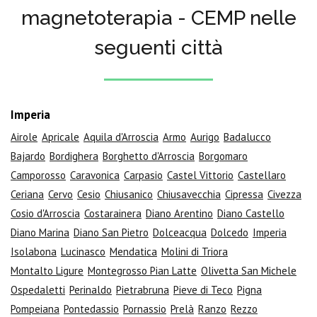
magnetoterapia - CEMP nelle
seguenti città
Imperia
Airole
Apricale
Aquila d'Arroscia
Armo
Aurigo
Badalucco
Bajardo
Bordighera
Borghetto d'Arroscia
Borgomaro
Camporosso
Caravonica
Carpasio
Castel Vittorio
Castellaro
Ceriana
Cervo
Cesio
Chiusanico
Chiusavecchia
Cipressa
Civezza
Cosio d'Arroscia
Costarainera
Diano Arentino
Diano Castello
Diano Marina
Diano San Pietro
Dolceacqua
Dolcedo
Imperia
Isolabona
Lucinasco
Mendatica
Molini di Triora
Montalto Ligure
Montegrosso Pian Latte
Olivetta San Michele
Ospedaletti
Perinaldo
Pietrabruna
Pieve di Teco
Pigna
Pompeiana
Pontedassio
Pornassio
Prelà
Ranzo
Rezzo