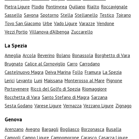
Pietra Ligure
Plodio
Pontinvrea
Quiliano
Rialto
Roccavignale
Sassello
Savona
Spotorno
Stella
Stellanello
Testico
Toirano
Tovo San Giacomo
Urbe
Vado Ligure
Varazze
Vendone
Vezzi Portio
Villanova d'Albenga
Zuccarello
La Spezia
Ameglia
Arcola
Beverino
Bolano
Bonassola
Borghetto di Vara
Brugnato
Calice al Cornoviglio
Carro
Carrodano
Castelnuovo Magra
Deiva Marina
Follo
Framura
La Spezia
Lerici
Levanto
Luni
Maissana
Monterosso al Mare
Pignone
Portovenere
Riccò del Golfo di Spezia
Riomaggiore
Rocchetta di Vara
Santo Stefano di Magra
Sarzana
Sesta Godano
Varese Ligure
Vernazza
Vezzano Ligure
Zignago
Genova
Arenzano
Avegno
Bargagli
Bogliasco
Borzonasca
Busalla
Camogli
Campo Ligure
Campomorone
Carasco
Casarza Ligure