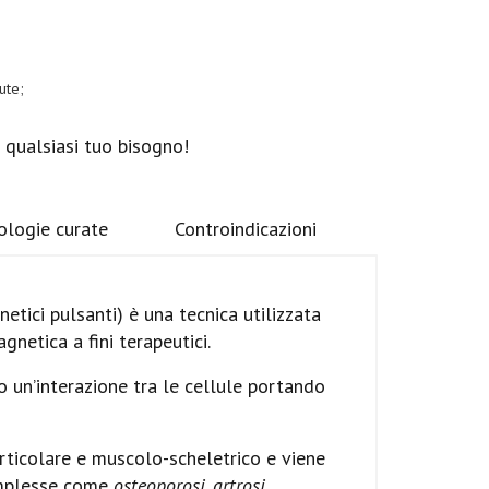
ute;
r qualsiasi tuo bisogno!
ologie curate
Controindicazioni
tici pulsanti) è una tecnica utilizzata
gnetica a fini terapeutici.
 un’interazione tra le cellule portando
ticolare e muscolo-scheletrico e viene
complesse come
osteoporosi, artrosi,