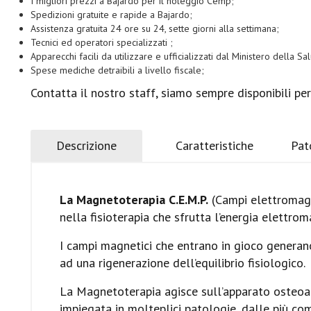
I migliori prezzi a Bajardo per il noleggio Cemp;
Spedizioni gratuite e rapide a Bajardo;
Assistenza gratuita 24 ore su 24, sette giorni alla settimana;
Tecnici ed operatori specializzati ;
Apparecchi facili da utilizzare e ufficializzati dal Ministero della Sal
Spese mediche detraibili a livello fiscale;
Contatta il nostro staff, siamo sempre disponibili pe
Descrizione
Caratteristiche
Pat
La Magnetoterapia C.E.M.P.
(Campi elettromagne
nella fisioterapia che sfrutta l’energia elettroma
I campi magnetici che entrano in gioco generano
ad una rigenerazione dell’equilibrio fisiologico.
La Magnetoterapia agisce sull’apparato osteoar
impiegata in molteplici patologie, dalle più 