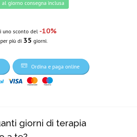
al giorno consegna inclusa
-10%
vi uno sconto del
35
 per più di
giorni.
a
Ordina e paga online
nti giorni di terapia
o a te?