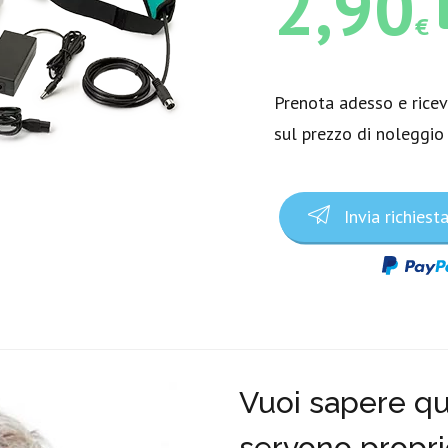
2,90
€
Prenota adesso e rice
sul prezzo di noleggio
Invia richiest
Vuoi sapere qua
servono propri