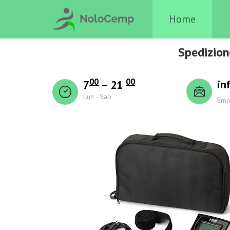
Home
Spedizion
00
00
in
7
– 21
Lun - Sab
Ema