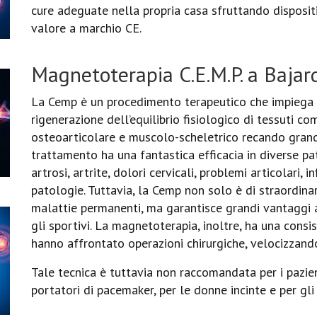
cure adeguate nella propria casa sfruttando disposi
valore a marchio CE.
Magnetoterapia C.E.M.P. a Bajar
La Cemp è un procedimento terapeutico che impiega c
rigenerazione dell’equilibrio fisiologico di tessuti c
osteoarticolare e muscolo-scheletrico recando grande
trattamento ha una fantastica efficacia in diverse p
artrosi, artrite, dolori cervicali, problemi articolari, 
patologie. Tuttavia, la Cemp non solo è di straordina
malattie permanenti, ma garantisce grandi vantaggi 
gli sportivi. La magnetoterapia, inoltre, ha una consi
hanno affrontato operazioni chirurgiche, velocizzando
Tale tecnica è tuttavia non raccomandata per i pazien
portatori di pacemaker, per le donne incinte e per gl