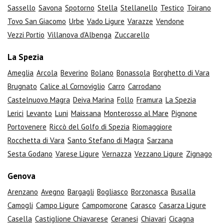
Sassello
Savona
Spotorno
Stella
Stellanello
Testico
Toirano
Tovo San Giacomo
Urbe
Vado Ligure
Varazze
Vendone
Vezzi Portio
Villanova d'Albenga
Zuccarello
La Spezia
Ameglia
Arcola
Beverino
Bolano
Bonassola
Borghetto di Vara
Brugnato
Calice al Cornoviglio
Carro
Carrodano
Castelnuovo Magra
Deiva Marina
Follo
Framura
La Spezia
Lerici
Levanto
Luni
Maissana
Monterosso al Mare
Pignone
Portovenere
Riccò del Golfo di Spezia
Riomaggiore
Rocchetta di Vara
Santo Stefano di Magra
Sarzana
Sesta Godano
Varese Ligure
Vernazza
Vezzano Ligure
Zignago
Genova
Arenzano
Avegno
Bargagli
Bogliasco
Borzonasca
Busalla
Camogli
Campo Ligure
Campomorone
Carasco
Casarza Ligure
Casella
Castiglione Chiavarese
Ceranesi
Chiavari
Cicagna