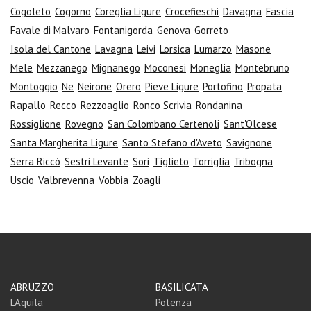
Cogoleto
Cogorno
Coreglia Ligure
Crocefieschi
Davagna
Fascia
Favale di Malvaro
Fontanigorda
Genova
Gorreto
Isola del Cantone
Lavagna
Leivi
Lorsica
Lumarzo
Masone
Mele
Mezzanego
Mignanego
Moconesi
Moneglia
Montebruno
Montoggio
Ne
Neirone
Orero
Pieve Ligure
Portofino
Propata
Rapallo
Recco
Rezzoaglio
Ronco Scrivia
Rondanina
Rossiglione
Rovegno
San Colombano Certenoli
Sant'Olcese
Santa Margherita Ligure
Santo Stefano d'Aveto
Savignone
Serra Riccò
Sestri Levante
Sori
Tiglieto
Torriglia
Tribogna
Uscio
Valbrevenna
Vobbia
Zoagli
ABRUZZO
BASILICATA
L'Aquila
Potenza