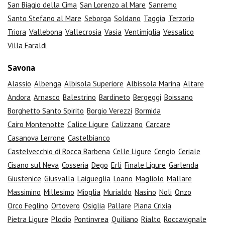
San Biagio della Cima
San Lorenzo al Mare
Sanremo
Santo Stefano al Mare
Seborga
Soldano
Taggia
Terzorio
Triora
Vallebona
Vallecrosia
Vasia
Ventimiglia
Vessalico
Villa Faraldi
Savona
Alassio
Albenga
Albisola Superiore
Albissola Marina
Altare
Andora
Arnasco
Balestrino
Bardineto
Bergeggi
Boissano
Borghetto Santo Spirito
Borgio Verezzi
Bormida
Cairo Montenotte
Calice Ligure
Calizzano
Carcare
Casanova Lerrone
Castelbianco
Castelvecchio di Rocca Barbena
Celle Ligure
Cengio
Ceriale
Cisano sul Neva
Cosseria
Dego
Erli
Finale Ligure
Garlenda
Giustenice
Giusvalla
Laigueglia
Loano
Magliolo
Mallare
Massimino
Millesimo
Mioglia
Murialdo
Nasino
Noli
Onzo
Orco Feglino
Ortovero
Osiglia
Pallare
Piana Crixia
Pietra Ligure
Plodio
Pontinvrea
Quiliano
Rialto
Roccavignale