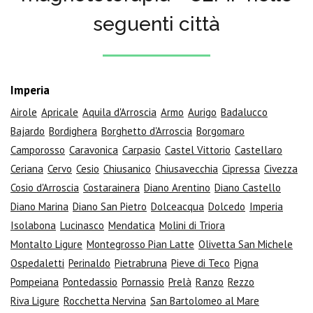
seguenti città
Imperia
Airole
Apricale
Aquila d'Arroscia
Armo
Aurigo
Badalucco
Bajardo
Bordighera
Borghetto d'Arroscia
Borgomaro
Camporosso
Caravonica
Carpasio
Castel Vittorio
Castellaro
Ceriana
Cervo
Cesio
Chiusanico
Chiusavecchia
Cipressa
Civezza
Cosio d'Arroscia
Costarainera
Diano Arentino
Diano Castello
Diano Marina
Diano San Pietro
Dolceacqua
Dolcedo
Imperia
Isolabona
Lucinasco
Mendatica
Molini di Triora
Montalto Ligure
Montegrosso Pian Latte
Olivetta San Michele
Ospedaletti
Perinaldo
Pietrabruna
Pieve di Teco
Pigna
Pompeiana
Pontedassio
Pornassio
Prelà
Ranzo
Rezzo
Riva Ligure
Rocchetta Nervina
San Bartolomeo al Mare