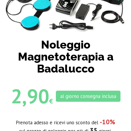
Noleggio
Magnetoterapia a
Badalucco
2,90
al giorno consegna inclusa
€
-10%
Prenota adesso e ricevi uno sconto del
35
sul prezzo di noleggio per più di
giorni.