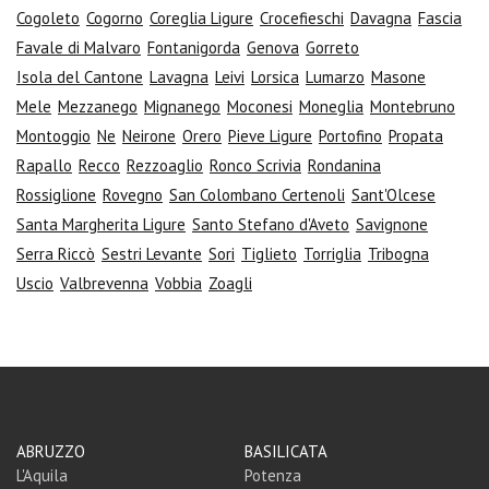
Cogoleto
Cogorno
Coreglia Ligure
Crocefieschi
Davagna
Fascia
Favale di Malvaro
Fontanigorda
Genova
Gorreto
Isola del Cantone
Lavagna
Leivi
Lorsica
Lumarzo
Masone
Mele
Mezzanego
Mignanego
Moconesi
Moneglia
Montebruno
Montoggio
Ne
Neirone
Orero
Pieve Ligure
Portofino
Propata
Rapallo
Recco
Rezzoaglio
Ronco Scrivia
Rondanina
Rossiglione
Rovegno
San Colombano Certenoli
Sant'Olcese
Santa Margherita Ligure
Santo Stefano d'Aveto
Savignone
Serra Riccò
Sestri Levante
Sori
Tiglieto
Torriglia
Tribogna
Uscio
Valbrevenna
Vobbia
Zoagli
ABRUZZO
BASILICATA
L'Aquila
Potenza