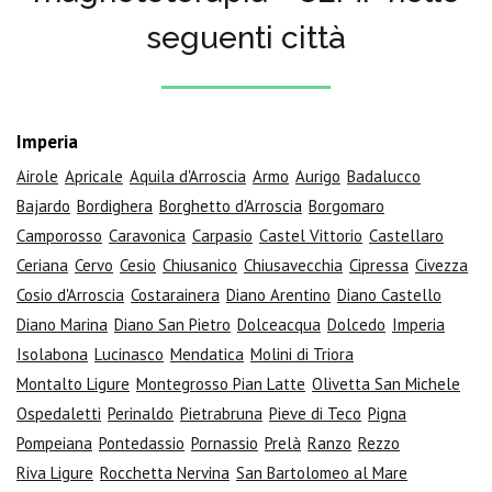
seguenti città
Imperia
Airole
Apricale
Aquila d'Arroscia
Armo
Aurigo
Badalucco
Bajardo
Bordighera
Borghetto d'Arroscia
Borgomaro
Camporosso
Caravonica
Carpasio
Castel Vittorio
Castellaro
Ceriana
Cervo
Cesio
Chiusanico
Chiusavecchia
Cipressa
Civezza
Cosio d'Arroscia
Costarainera
Diano Arentino
Diano Castello
Diano Marina
Diano San Pietro
Dolceacqua
Dolcedo
Imperia
Isolabona
Lucinasco
Mendatica
Molini di Triora
Montalto Ligure
Montegrosso Pian Latte
Olivetta San Michele
Ospedaletti
Perinaldo
Pietrabruna
Pieve di Teco
Pigna
Pompeiana
Pontedassio
Pornassio
Prelà
Ranzo
Rezzo
Riva Ligure
Rocchetta Nervina
San Bartolomeo al Mare