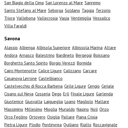
San Biagio della Cima
San Lorenzo al Mare
Sanremo
Santo Stefano al Mare
Seborga
Soldano
Taggia
Terzorio
Triora
Vallebona
Vallecrosia
Vasia
Ventimiglia
Vessalico
Villa Faraldi
Savona
Alassio
Albenga
Albisola Superiore
Albissola Marina
Altare
Andora
Arnasco
Balestrino
Bardineto
Bergeggi
Boissano
Borghetto Santo Spirito
Borgio Verezzi
Bormida
Cairo Montenotte
Calice Ligure
Calizzano
Carcare
Casanova Lerrone
Castelbianco
Castelvecchio di Rocca Barbena
Celle Ligure
Cengio
Ceriale
Cisano sul Neva
Cosseria
Dego
Erli
Finale Ligure
Garlenda
Giustenice
Giusvalla
Laigueglia
Loano
Magliolo
Mallare
Massimino
Millesimo
Mioglia
Murialdo
Nasino
Noli
Onzo
Orco Feglino
Ortovero
Osiglia
Pallare
Piana Crixia
Pietra Ligure
Plodio
Pontinvrea
Quiliano
Rialto
Roccavignale