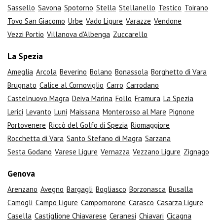
Sassello
Savona
Spotorno
Stella
Stellanello
Testico
Toirano
Tovo San Giacomo
Urbe
Vado Ligure
Varazze
Vendone
Vezzi Portio
Villanova d'Albenga
Zuccarello
La Spezia
Ameglia
Arcola
Beverino
Bolano
Bonassola
Borghetto di Vara
Brugnato
Calice al Cornoviglio
Carro
Carrodano
Castelnuovo Magra
Deiva Marina
Follo
Framura
La Spezia
Lerici
Levanto
Luni
Maissana
Monterosso al Mare
Pignone
Portovenere
Riccò del Golfo di Spezia
Riomaggiore
Rocchetta di Vara
Santo Stefano di Magra
Sarzana
Sesta Godano
Varese Ligure
Vernazza
Vezzano Ligure
Zignago
Genova
Arenzano
Avegno
Bargagli
Bogliasco
Borzonasca
Busalla
Camogli
Campo Ligure
Campomorone
Carasco
Casarza Ligure
Casella
Castiglione Chiavarese
Ceranesi
Chiavari
Cicagna