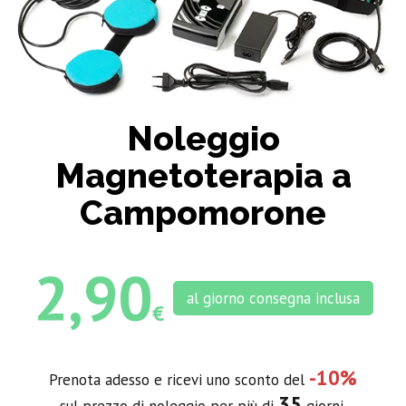
Noleggio
Magnetoterapia a
Campomorone
2,90
al giorno consegna inclusa
€
-10%
Prenota adesso e ricevi uno sconto del
35
sul prezzo di noleggio per più di
giorni.