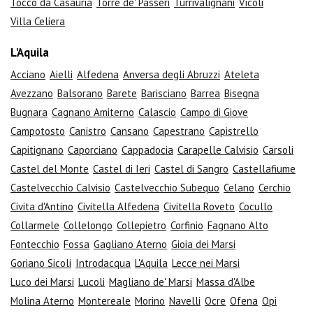
Tocco da Casauria
Torre de' Passeri
Turrivalignani
Vicoli
Villa Celiera
L'Aquila
Acciano
Aielli
Alfedena
Anversa degli Abruzzi
Ateleta
Avezzano
Balsorano
Barete
Barisciano
Barrea
Bisegna
Bugnara
Cagnano Amiterno
Calascio
Campo di Giove
Campotosto
Canistro
Cansano
Capestrano
Capistrello
Capitignano
Caporciano
Cappadocia
Carapelle Calvisio
Carsoli
Castel del Monte
Castel di Ieri
Castel di Sangro
Castellafiume
Castelvecchio Calvisio
Castelvecchio Subequo
Celano
Cerchio
Civita d'Antino
Civitella Alfedena
Civitella Roveto
Cocullo
Collarmele
Collelongo
Collepietro
Corfinio
Fagnano Alto
Fontecchio
Fossa
Gagliano Aterno
Gioia dei Marsi
Goriano Sicoli
Introdacqua
L'Aquila
Lecce nei Marsi
Luco dei Marsi
Lucoli
Magliano de' Marsi
Massa d'Albe
Molina Aterno
Montereale
Morino
Navelli
Ocre
Ofena
Opi