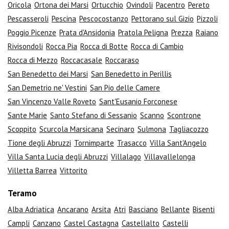
Oricola
Ortona dei Marsi
Ortucchio
Ovindoli
Pacentro
Pereto
Pescasseroli
Pescina
Pescocostanzo
Pettorano sul Gizio
Pizzoli
Poggio Picenze
Prata d'Ansidonia
Pratola Peligna
Prezza
Raiano
Rivisondoli
Rocca Pia
Rocca di Botte
Rocca di Cambio
Rocca di Mezzo
Roccacasale
Roccaraso
San Benedetto dei Marsi
San Benedetto in Perillis
San Demetrio ne' Vestini
San Pio delle Camere
San Vincenzo Valle Roveto
Sant'Eusanio Forconese
Sante Marie
Santo Stefano di Sessanio
Scanno
Scontrone
Scoppito
Scurcola Marsicana
Secinaro
Sulmona
Tagliacozzo
Tione degli Abruzzi
Tornimparte
Trasacco
Villa Sant'Angelo
Villa Santa Lucia degli Abruzzi
Villalago
Villavallelonga
Villetta Barrea
Vittorito
Teramo
Alba Adriatica
Ancarano
Arsita
Atri
Basciano
Bellante
Bisenti
Campli
Canzano
Castel Castagna
Castellalto
Castelli