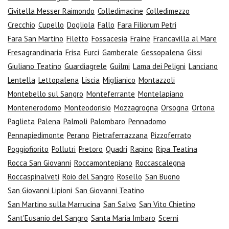
Civitella Messer Raimondo
Colledimacine
Colledimezzo
Crecchio
Cupello
Dogliola
Fallo
Fara Filiorum Petri
Fara San Martino
Filetto
Fossacesia
Fraine
Francavilla al Mare
Fresagrandinaria
Frisa
Furci
Gamberale
Gessopalena
Gissi
Giuliano Teatino
Guardiagrele
Guilmi
Lama dei Peligni
Lanciano
Lentella
Lettopalena
Liscia
Miglianico
Montazzoli
Montebello sul Sangro
Monteferrante
Montelapiano
Montenerodomo
Monteodorisio
Mozzagrogna
Orsogna
Ortona
Paglieta
Palena
Palmoli
Palombaro
Pennadomo
Pennapiedimonte
Perano
Pietraferrazzana
Pizzoferrato
Poggiofiorito
Pollutri
Pretoro
Quadri
Rapino
Ripa Teatina
Rocca San Giovanni
Roccamontepiano
Roccascalegna
Roccaspinalveti
Roio del Sangro
Rosello
San Buono
San Giovanni Lipioni
San Giovanni Teatino
San Martino sulla Marrucina
San Salvo
San Vito Chietino
Sant'Eusanio del Sangro
Santa Maria Imbaro
Scerni