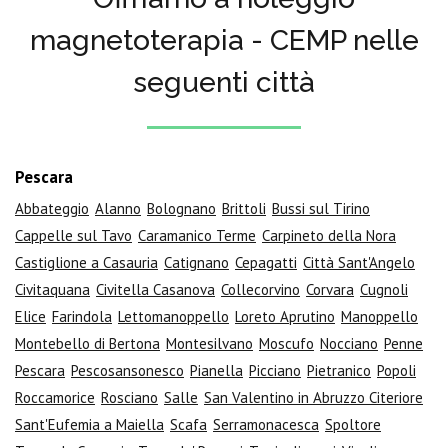
magnetoterapia - CEMP nelle
seguenti città
Pescara
Abbateggio
Alanno
Bolognano
Brittoli
Bussi sul Tirino
Cappelle sul Tavo
Caramanico Terme
Carpineto della Nora
Castiglione a Casauria
Catignano
Cepagatti
Città Sant'Angelo
Civitaquana
Civitella Casanova
Collecorvino
Corvara
Cugnoli
Elice
Farindola
Lettomanoppello
Loreto Aprutino
Manoppello
Montebello di Bertona
Montesilvano
Moscufo
Nocciano
Penne
Pescara
Pescosansonesco
Pianella
Picciano
Pietranico
Popoli
Roccamorice
Rosciano
Salle
San Valentino in Abruzzo Citeriore
Sant'Eufemia a Maiella
Scafa
Serramonacesca
Spoltore