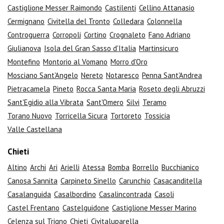
Castiglione Messer Raimondo
Castilenti
Cellino Attanasio
Cermignano
Civitella del Tronto
Colledara
Colonnella
Controguerra
Corropoli
Cortino
Crognaleto
Fano Adriano
Giulianova
Isola del Gran Sasso d'Italia
Martinsicuro
Montefino
Montorio al Vomano
Morro d'Oro
Mosciano Sant'Angelo
Nereto
Notaresco
Penna Sant'Andrea
Pietracamela
Pineto
Rocca Santa Maria
Roseto degli Abruzzi
Sant'Egidio alla Vibrata
Sant'Omero
Silvi
Teramo
Torano Nuovo
Torricella Sicura
Tortoreto
Tossicia
Valle Castellana
Chieti
Altino
Archi
Ari
Arielli
Atessa
Bomba
Borrello
Bucchianico
Canosa Sannita
Carpineto Sinello
Carunchio
Casacanditella
Casalanguida
Casalbordino
Casalincontrada
Casoli
Castel Frentano
Castelguidone
Castiglione Messer Marino
Celenza sul Trigno
Chieti
Civitaluparella