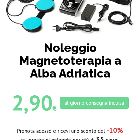
Noleggio
Magnetoterapia a
Alba Adriatica
2,90
al giorno consegna inclusa
€
-10%
Prenota adesso e ricevi uno sconto del
35
sul prezzo di noleggio per più di
giorni.