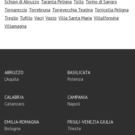
Schiavi di Abruzzo
Taranta Peligna
Tollo
Torino di Sangro
Tornareccio
Torrebruna
Torrevecchia Teatina
Torricella Peligna
Treglio
Tufillo
Vacri
Vasto
Villa Santa Maria
Villalfonsina
Villamagna
ABRUZZO
BASILICATA
L'Aquila
Potenza
CALABRIA
CAMPANIA
Catanzaro
Napoli
EMILIA-ROMAGNA
FRIULI-VENEZIA GIULIA
Bologna
Trieste