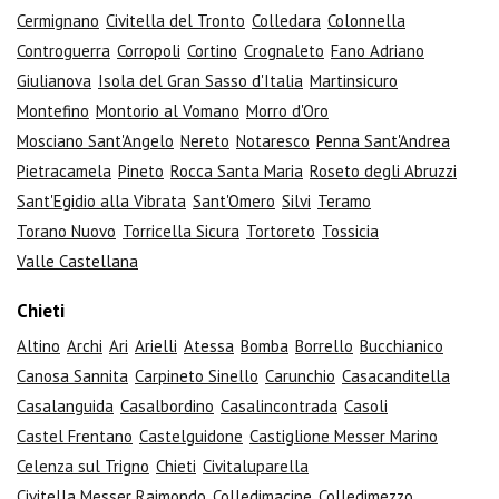
Cermignano
Civitella del Tronto
Colledara
Colonnella
Controguerra
Corropoli
Cortino
Crognaleto
Fano Adriano
Giulianova
Isola del Gran Sasso d'Italia
Martinsicuro
Montefino
Montorio al Vomano
Morro d'Oro
Mosciano Sant'Angelo
Nereto
Notaresco
Penna Sant'Andrea
Pietracamela
Pineto
Rocca Santa Maria
Roseto degli Abruzzi
Sant'Egidio alla Vibrata
Sant'Omero
Silvi
Teramo
Torano Nuovo
Torricella Sicura
Tortoreto
Tossicia
Valle Castellana
Chieti
Altino
Archi
Ari
Arielli
Atessa
Bomba
Borrello
Bucchianico
Canosa Sannita
Carpineto Sinello
Carunchio
Casacanditella
Casalanguida
Casalbordino
Casalincontrada
Casoli
Castel Frentano
Castelguidone
Castiglione Messer Marino
Celenza sul Trigno
Chieti
Civitaluparella
Civitella Messer Raimondo
Colledimacine
Colledimezzo