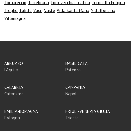
Tornareccio
Torrebruna
Torrevecchia Teatina
Torricella Peligna
Treglio
Tufillo
Vacri
Vasto
Villa Santa Maria
Villalfonsina
Villamagna
ABRUZZO
BASILICATA
L'Aquila
Potenza
CALABRIA
CAMPANIA
Catanzaro
Napoli
EMILIA-ROMAGNA
FRIULI-VENEZIA GIULIA
Bologna
Trieste