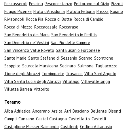
Pescasseroli
Pescina
Pescocostanzo
Pettorano sul Gizio
Pizzoli
Poggio Picenze
Prata d'Ansidonia
Pratola Peligna
Prezza
Raiano
Rivisondoli
Rocca Pia
Rocca di Botte
Rocca di Cambio
Rocca di Mezzo
Roccacasale
Roccaraso
San Benedetto dei Marsi
San Benedetto in Perillis
San Demetrio ne' Vestini
San Pio delle Camere
San Vincenzo Valle Roveto
Sant'Eusanio Forconese
Sante Marie
Santo Stefano di Sessanio
Scanno
Scontrone
Scoppito
Scurcola Marsicana
Secinaro
Sulmona
Tagliacozzo
Tione degli Abruzzi
Tornimparte
Trasacco
Villa Sant'Angelo
Villa Santa Lucia degli Abruzzi
Villalago
Villavallelonga
Villetta Barrea
Vittorito
Teramo
Alba Adriatica
Ancarano
Arsita
Atri
Basciano
Bellante
Bisenti
Campli
Canzano
Castel Castagna
Castellalto
Castelli
Castiglione Messer Raimondo
Castilenti
Cellino Attanasio