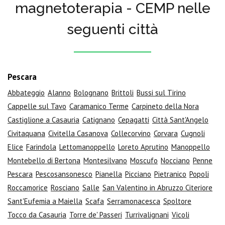
magnetoterapia - CEMP nelle
seguenti città
Pescara
Abbateggio
Alanno
Bolognano
Brittoli
Bussi sul Tirino
Cappelle sul Tavo
Caramanico Terme
Carpineto della Nora
Castiglione a Casauria
Catignano
Cepagatti
Città Sant'Angelo
Civitaquana
Civitella Casanova
Collecorvino
Corvara
Cugnoli
Elice
Farindola
Lettomanoppello
Loreto Aprutino
Manoppello
Montebello di Bertona
Montesilvano
Moscufo
Nocciano
Penne
Pescara
Pescosansonesco
Pianella
Picciano
Pietranico
Popoli
Roccamorice
Rosciano
Salle
San Valentino in Abruzzo Citeriore
Sant'Eufemia a Maiella
Scafa
Serramonacesca
Spoltore
Tocco da Casauria
Torre de' Passeri
Turrivalignani
Vicoli