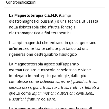
Controindicazioni
La Magnetoterapia C.E.M.P.
(Campi
elettromagnetici pulsanti) è una tecnica utilizzata
nella fisioterapia che sfrutta l’energia
elettromagnetica a fini terapeutici.
I campi magnetici che entrano in gioco generano
un’interazione tra le cellule portando ad una
rigenerazione dell’equilibrio fisiologico.
La Magnetoterapia agisce sull’apparato
osteoarticolare e muscolo-scheletrico e viene
impiegata in molteplici patologie, dalle più
complesse come
osteoporosi, artrosi, pseudoartrosi,
necrosi ossee, gonartrosi, coxartrosi, crolli vertebrali
a
quelle come
infiammazioni, distorsioni, contusioni,
lussazioni, fratture
ed altre.
La Magnetoterapia dunque serve per la cura di