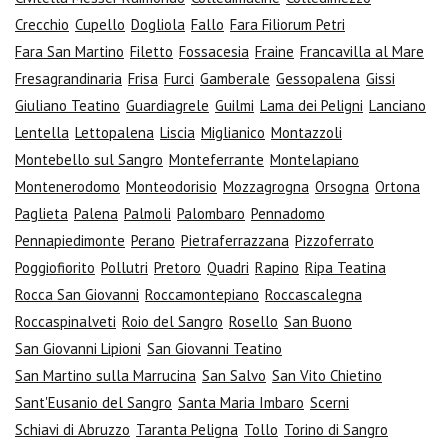
Crecchio
Cupello
Dogliola
Fallo
Fara Filiorum Petri
Fara San Martino
Filetto
Fossacesia
Fraine
Francavilla al Mare
Fresagrandinaria
Frisa
Furci
Gamberale
Gessopalena
Gissi
Giuliano Teatino
Guardiagrele
Guilmi
Lama dei Peligni
Lanciano
Lentella
Lettopalena
Liscia
Miglianico
Montazzoli
Montebello sul Sangro
Monteferrante
Montelapiano
Montenerodomo
Monteodorisio
Mozzagrogna
Orsogna
Ortona
Paglieta
Palena
Palmoli
Palombaro
Pennadomo
Pennapiedimonte
Perano
Pietraferrazzana
Pizzoferrato
Poggiofiorito
Pollutri
Pretoro
Quadri
Rapino
Ripa Teatina
Rocca San Giovanni
Roccamontepiano
Roccascalegna
Roccaspinalveti
Roio del Sangro
Rosello
San Buono
San Giovanni Lipioni
San Giovanni Teatino
San Martino sulla Marrucina
San Salvo
San Vito Chietino
Sant'Eusanio del Sangro
Santa Maria Imbaro
Scerni
Schiavi di Abruzzo
Taranta Peligna
Tollo
Torino di Sangro