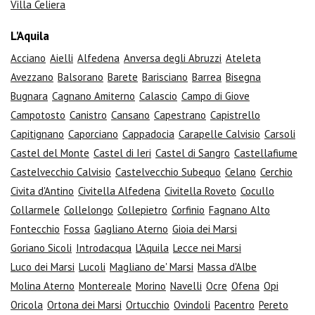
Villa Celiera
L'Aquila
Acciano
Aielli
Alfedena
Anversa degli Abruzzi
Ateleta
Avezzano
Balsorano
Barete
Barisciano
Barrea
Bisegna
Bugnara
Cagnano Amiterno
Calascio
Campo di Giove
Campotosto
Canistro
Cansano
Capestrano
Capistrello
Capitignano
Caporciano
Cappadocia
Carapelle Calvisio
Carsoli
Castel del Monte
Castel di Ieri
Castel di Sangro
Castellafiume
Castelvecchio Calvisio
Castelvecchio Subequo
Celano
Cerchio
Civita d'Antino
Civitella Alfedena
Civitella Roveto
Cocullo
Collarmele
Collelongo
Collepietro
Corfinio
Fagnano Alto
Fontecchio
Fossa
Gagliano Aterno
Gioia dei Marsi
Goriano Sicoli
Introdacqua
L'Aquila
Lecce nei Marsi
Luco dei Marsi
Lucoli
Magliano de' Marsi
Massa d'Albe
Molina Aterno
Montereale
Morino
Navelli
Ocre
Ofena
Opi
Oricola
Ortona dei Marsi
Ortucchio
Ovindoli
Pacentro
Pereto