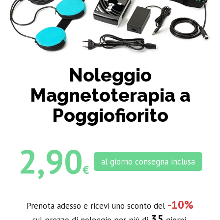
Noleggio
Magnetoterapia a
Poggiofiorito
2,90
al giorno consegna inclusa
€
-10%
Prenota adesso e ricevi uno sconto del
35
sul prezzo di noleggio per più di
giorni.