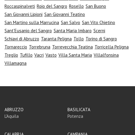
Roccaspinalveti
Roio del Sangro
Rosello
San Buono
San Giovanni Lipioni
San Giovanni Teatino
San Martino sulla Marrucina
San Salvo
San Vito Chietino
Sant'Eusanio del Sangro
Santa Maria Imbaro
Scerni
Schiavi di Abruzzo
Taranta Peligna
Tollo
Torino di Sangro
Tornareccio
Torrebruna
Torrevecchia Teatina
Torricella Peligna
Treglio
Tufillo
Vacri
Vasto
Villa Santa Maria
Villalfonsina
Villamagna
ABRUZZO
BASILICATA
L'Aquila
Potenza
CALABRIA
CAMPANIA