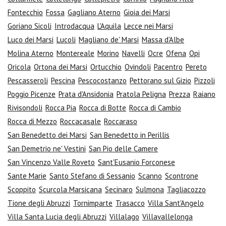
Fontecchio
Fossa
Gagliano Aterno
Gioia dei Marsi
Goriano Sicoli
Introdacqua
L'Aquila
Lecce nei Marsi
Luco dei Marsi
Lucoli
Magliano de' Marsi
Massa d'Albe
Molina Aterno
Montereale
Morino
Navelli
Ocre
Ofena
Opi
Oricola
Ortona dei Marsi
Ortucchio
Ovindoli
Pacentro
Pereto
Pescasseroli
Pescina
Pescocostanzo
Pettorano sul Gizio
Pizzoli
Poggio Picenze
Prata d'Ansidonia
Pratola Peligna
Prezza
Raiano
Rivisondoli
Rocca Pia
Rocca di Botte
Rocca di Cambio
Rocca di Mezzo
Roccacasale
Roccaraso
San Benedetto dei Marsi
San Benedetto in Perillis
San Demetrio ne' Vestini
San Pio delle Camere
San Vincenzo Valle Roveto
Sant'Eusanio Forconese
Sante Marie
Santo Stefano di Sessanio
Scanno
Scontrone
Scoppito
Scurcola Marsicana
Secinaro
Sulmona
Tagliacozzo
Tione degli Abruzzi
Tornimparte
Trasacco
Villa Sant'Angelo
Villa Santa Lucia degli Abruzzi
Villalago
Villavallelonga