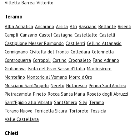
Villetta Barrea
Vittorito
Teramo
Alba Adriatica
Ancarano
Arsita
Atri
Basciano
Bellante
Bisenti
Campli
Canzano
Castel Castagna
Castellalto
Castelli
Castiglione Messer Raimondo
Castilenti
Cellino Attanasio
Cermignano
Civitella del Tronto
Colledara
Colonnella
Controguerra
Corropoli
Cortino
Crognaleto
Fano Adriano
Giulianova
Isola del Gran Sasso d'Italia
Martinsicuro
Montefino
Montorio al Vomano
Morro d'Oro
Mosciano Sant'Angelo
Nereto
Notaresco
Penna Sant'Andrea
Pietracamela
Pineto
Rocca Santa Maria
Roseto degli Abruzzi
Sant'Egidio alla Vibrata
Sant'Omero
Silvi
Teramo
Torano Nuovo
Torricella Sicura
Tortoreto
Tossicia
Valle Castellana
Chieti