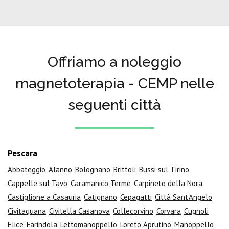
Offriamo a noleggio
magnetoterapia - CEMP nelle
seguenti città
Pescara
Abbateggio
Alanno
Bolognano
Brittoli
Bussi sul Tirino
Cappelle sul Tavo
Caramanico Terme
Carpineto della Nora
Castiglione a Casauria
Catignano
Cepagatti
Città Sant'Angelo
Civitaquana
Civitella Casanova
Collecorvino
Corvara
Cugnoli
Elice
Farindola
Lettomanoppello
Loreto Aprutino
Manoppello