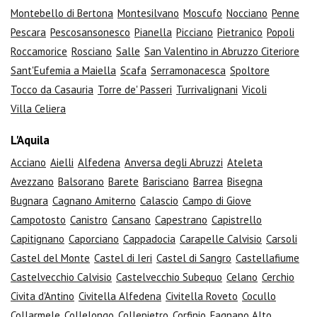
Montebello di Bertona
Montesilvano
Moscufo
Nocciano
Penne
Pescara
Pescosansonesco
Pianella
Picciano
Pietranico
Popoli
Roccamorice
Rosciano
Salle
San Valentino in Abruzzo Citeriore
Sant'Eufemia a Maiella
Scafa
Serramonacesca
Spoltore
Tocco da Casauria
Torre de' Passeri
Turrivalignani
Vicoli
Villa Celiera
L'Aquila
Acciano
Aielli
Alfedena
Anversa degli Abruzzi
Ateleta
Avezzano
Balsorano
Barete
Barisciano
Barrea
Bisegna
Bugnara
Cagnano Amiterno
Calascio
Campo di Giove
Campotosto
Canistro
Cansano
Capestrano
Capistrello
Capitignano
Caporciano
Cappadocia
Carapelle Calvisio
Carsoli
Castel del Monte
Castel di Ieri
Castel di Sangro
Castellafiume
Castelvecchio Calvisio
Castelvecchio Subequo
Celano
Cerchio
Civita d'Antino
Civitella Alfedena
Civitella Roveto
Cocullo
Collarmele
Collelongo
Collepietro
Corfinio
Fagnano Alto