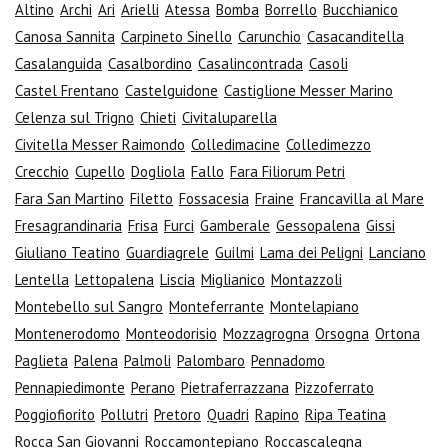
Altino
Archi
Ari
Arielli
Atessa
Bomba
Borrello
Bucchianico
Canosa Sannita
Carpineto Sinello
Carunchio
Casacanditella
Casalanguida
Casalbordino
Casalincontrada
Casoli
Castel Frentano
Castelguidone
Castiglione Messer Marino
Celenza sul Trigno
Chieti
Civitaluparella
Civitella Messer Raimondo
Colledimacine
Colledimezzo
Crecchio
Cupello
Dogliola
Fallo
Fara Filiorum Petri
Fara San Martino
Filetto
Fossacesia
Fraine
Francavilla al Mare
Fresagrandinaria
Frisa
Furci
Gamberale
Gessopalena
Gissi
Giuliano Teatino
Guardiagrele
Guilmi
Lama dei Peligni
Lanciano
Lentella
Lettopalena
Liscia
Miglianico
Montazzoli
Montebello sul Sangro
Monteferrante
Montelapiano
Montenerodomo
Monteodorisio
Mozzagrogna
Orsogna
Ortona
Paglieta
Palena
Palmoli
Palombaro
Pennadomo
Pennapiedimonte
Perano
Pietraferrazzana
Pizzoferrato
Poggiofiorito
Pollutri
Pretoro
Quadri
Rapino
Ripa Teatina
Rocca San Giovanni
Roccamontepiano
Roccascalegna