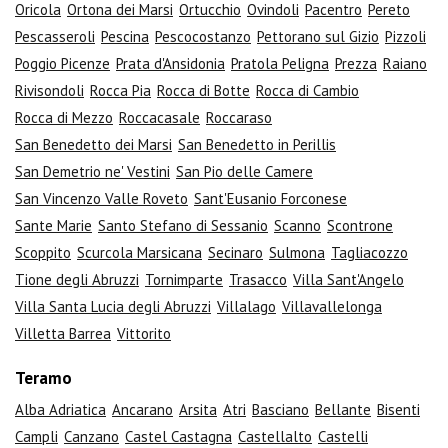
Oricola
Ortona dei Marsi
Ortucchio
Ovindoli
Pacentro
Pereto
Pescasseroli
Pescina
Pescocostanzo
Pettorano sul Gizio
Pizzoli
Poggio Picenze
Prata d'Ansidonia
Pratola Peligna
Prezza
Raiano
Rivisondoli
Rocca Pia
Rocca di Botte
Rocca di Cambio
Rocca di Mezzo
Roccacasale
Roccaraso
San Benedetto dei Marsi
San Benedetto in Perillis
San Demetrio ne' Vestini
San Pio delle Camere
San Vincenzo Valle Roveto
Sant'Eusanio Forconese
Sante Marie
Santo Stefano di Sessanio
Scanno
Scontrone
Scoppito
Scurcola Marsicana
Secinaro
Sulmona
Tagliacozzo
Tione degli Abruzzi
Tornimparte
Trasacco
Villa Sant'Angelo
Villa Santa Lucia degli Abruzzi
Villalago
Villavallelonga
Villetta Barrea
Vittorito
Teramo
Alba Adriatica
Ancarano
Arsita
Atri
Basciano
Bellante
Bisenti
Campli
Canzano
Castel Castagna
Castellalto
Castelli