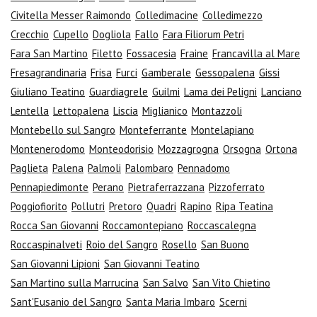
Civitella Messer Raimondo
Colledimacine
Colledimezzo
Crecchio
Cupello
Dogliola
Fallo
Fara Filiorum Petri
Fara San Martino
Filetto
Fossacesia
Fraine
Francavilla al Mare
Fresagrandinaria
Frisa
Furci
Gamberale
Gessopalena
Gissi
Giuliano Teatino
Guardiagrele
Guilmi
Lama dei Peligni
Lanciano
Lentella
Lettopalena
Liscia
Miglianico
Montazzoli
Montebello sul Sangro
Monteferrante
Montelapiano
Montenerodomo
Monteodorisio
Mozzagrogna
Orsogna
Ortona
Paglieta
Palena
Palmoli
Palombaro
Pennadomo
Pennapiedimonte
Perano
Pietraferrazzana
Pizzoferrato
Poggiofiorito
Pollutri
Pretoro
Quadri
Rapino
Ripa Teatina
Rocca San Giovanni
Roccamontepiano
Roccascalegna
Roccaspinalveti
Roio del Sangro
Rosello
San Buono
San Giovanni Lipioni
San Giovanni Teatino
San Martino sulla Marrucina
San Salvo
San Vito Chietino
Sant'Eusanio del Sangro
Santa Maria Imbaro
Scerni