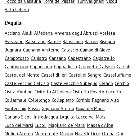
Tocco da Casauria
Torre de' Passeri
Turrivalignani
Vicoli
Villa Celiera
L'Aquila
Acciano
Aielli
Alfedena
Anversa degli Abruzzi
Ateleta
Avezzano
Balsorano
Barete
Barisciano
Barrea
Bisegna
Bugnara
Cagnano Amiterno
Calascio
Campo di Giove
Campotosto
Canistro
Cansano
Capestrano
Capistrello
Capitignano
Caporciano
Cappadocia
Carapelle Calvisio
Carsoli
Castel del Monte
Castel di Ieri
Castel di Sangro
Castellafiume
Castelvecchio Calvisio
Castelvecchio Subequo
Celano
Cerchio
Civita d'Antino
Civitella Alfedena
Civitella Roveto
Cocullo
Collarmele
Collelongo
Collepietro
Corfinio
Fagnano Alto
Fontecchio
Fossa
Gagliano Aterno
Gioia dei Marsi
Goriano Sicoli
Introdacqua
L'Aquila
Lecce nei Marsi
Luco dei Marsi
Lucoli
Magliano de' Marsi
Massa d'Albe
Molina Aterno
Montereale
Morino
Navelli
Ocre
Ofena
Opi