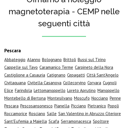
magnetoterapia - CEMP nelle
seguenti città
Pescara
Abbateggio
Alanno
Bolognano
Brittoli
Bussi sul Tirino
Cappelle sul Tavo
Caramanico Terme
Carpineto della Nora
Castiglione a Casauria
Catignano
Cepagatti
Città Sant'Angelo
Civitaquana
Civitella Casanova
Collecorvino
Corvara
Cugnoli
Elice
Farindola
Lettomanoppello
Loreto Aprutino
Manoppello
Montebello di Bertona
Montesilvano
Moscufo
Nocciano
Penne
Pescara
Pescosansonesco
Pianella
Picciano
Pietranico
Popoli
Roccamorice
Rosciano
Salle
San Valentino in Abruzzo Citeriore
Sant'Eufemia a Maiella
Scafa
Serramonacesca
Spoltore