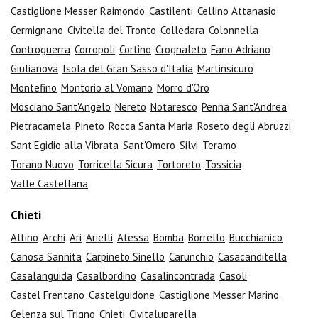
Castiglione Messer Raimondo
Castilenti
Cellino Attanasio
Cermignano
Civitella del Tronto
Colledara
Colonnella
Controguerra
Corropoli
Cortino
Crognaleto
Fano Adriano
Giulianova
Isola del Gran Sasso d'Italia
Martinsicuro
Montefino
Montorio al Vomano
Morro d'Oro
Mosciano Sant'Angelo
Nereto
Notaresco
Penna Sant'Andrea
Pietracamela
Pineto
Rocca Santa Maria
Roseto degli Abruzzi
Sant'Egidio alla Vibrata
Sant'Omero
Silvi
Teramo
Torano Nuovo
Torricella Sicura
Tortoreto
Tossicia
Valle Castellana
Chieti
Altino
Archi
Ari
Arielli
Atessa
Bomba
Borrello
Bucchianico
Canosa Sannita
Carpineto Sinello
Carunchio
Casacanditella
Casalanguida
Casalbordino
Casalincontrada
Casoli
Castel Frentano
Castelguidone
Castiglione Messer Marino
Celenza sul Trigno
Chieti
Civitaluparella