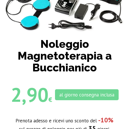
Noleggio
Magnetoterapia a
Bucchianico
2,90
al giorno consegna inclusa
€
-10%
Prenota adesso e ricevi uno sconto del
35
sul prezzo di noleggio per più di
giorni.