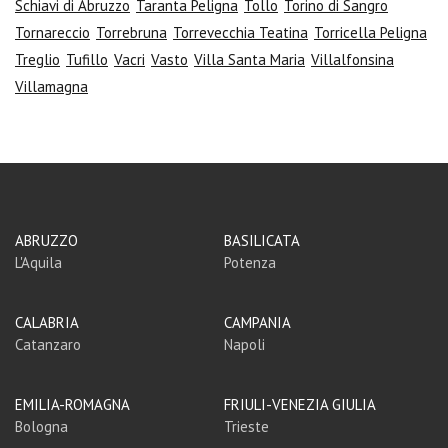
Schiavi di Abruzzo
Taranta Peligna
Tollo
Torino di Sangro
Tornareccio
Torrebruna
Torrevecchia Teatina
Torricella Peligna
Treglio
Tufillo
Vacri
Vasto
Villa Santa Maria
Villalfonsina
Villamagna
ABRUZZO
BASILICATA
L'Aquila
Potenza
CALABRIA
CAMPANIA
Catanzaro
Napoli
EMILIA-ROMAGNA
FRIULI-VENEZIA GIULIA
Bologna
Trieste