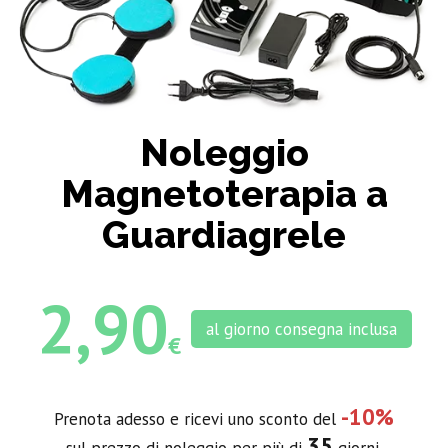
Noleggio
Magnetoterapia a
Guardiagrele
2,90
al giorno consegna inclusa
€
-10%
Prenota adesso e ricevi uno sconto del
35
sul prezzo di noleggio per più di
giorni.