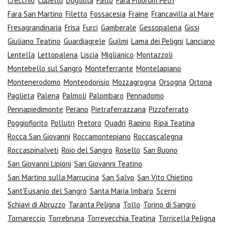
Crecchio
Cupello
Dogliola
Fallo
Fara Filiorum Petri
Fara San Martino
Filetto
Fossacesia
Fraine
Francavilla al Mare
Fresagrandinaria
Frisa
Furci
Gamberale
Gessopalena
Gissi
Giuliano Teatino
Guardiagrele
Guilmi
Lama dei Peligni
Lanciano
Lentella
Lettopalena
Liscia
Miglianico
Montazzoli
Montebello sul Sangro
Monteferrante
Montelapiano
Montenerodomo
Monteodorisio
Mozzagrogna
Orsogna
Ortona
Paglieta
Palena
Palmoli
Palombaro
Pennadomo
Pennapiedimonte
Perano
Pietraferrazzana
Pizzoferrato
Poggiofiorito
Pollutri
Pretoro
Quadri
Rapino
Ripa Teatina
Rocca San Giovanni
Roccamontepiano
Roccascalegna
Roccaspinalveti
Roio del Sangro
Rosello
San Buono
San Giovanni Lipioni
San Giovanni Teatino
San Martino sulla Marrucina
San Salvo
San Vito Chietino
Sant'Eusanio del Sangro
Santa Maria Imbaro
Scerni
Schiavi di Abruzzo
Taranta Peligna
Tollo
Torino di Sangro
Tornareccio
Torrebruna
Torrevecchia Teatina
Torricella Peligna