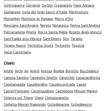
Controguerra
Corropoli
Cortino
Crognaleto
Fano Adriano
Giulianova
Isola del Gran Sasso d'Italia
Martinsicuro
Montefino
Montorio al Vomano
Morro d'Oro
Mosciano Sant'Angelo
Nereto
Notaresco
Penna Sant'Andrea
Pietracamela
Pineto
Rocca Santa Maria
Roseto degli Abruzzi
Sant'Egidio alla Vibrata
Sant'Omero
Silvi
Teramo
Torano Nuovo
Torricella Sicura
Tortoreto
Tossicia
Valle Castellana
Chieti
Altino
Archi
Ari
Arielli
Atessa
Bomba
Borrello
Bucchianico
Canosa Sannita
Carpineto Sinello
Carunchio
Casacanditella
Casalanguida
Casalbordino
Casalincontrada
Casoli
Castel Frentano
Castelguidone
Castiglione Messer Marino
Celenza sul Trigno
Chieti
Civitaluparella
Civitella Messer Raimondo
Colledimacine
Colledimezzo