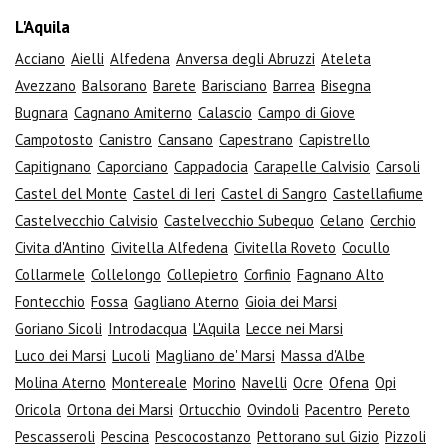
L'Aquila
Acciano
Aielli
Alfedena
Anversa degli Abruzzi
Ateleta
Avezzano
Balsorano
Barete
Barisciano
Barrea
Bisegna
Bugnara
Cagnano Amiterno
Calascio
Campo di Giove
Campotosto
Canistro
Cansano
Capestrano
Capistrello
Capitignano
Caporciano
Cappadocia
Carapelle Calvisio
Carsoli
Castel del Monte
Castel di Ieri
Castel di Sangro
Castellafiume
Castelvecchio Calvisio
Castelvecchio Subequo
Celano
Cerchio
Civita d'Antino
Civitella Alfedena
Civitella Roveto
Cocullo
Collarmele
Collelongo
Collepietro
Corfinio
Fagnano Alto
Fontecchio
Fossa
Gagliano Aterno
Gioia dei Marsi
Goriano Sicoli
Introdacqua
L'Aquila
Lecce nei Marsi
Luco dei Marsi
Lucoli
Magliano de' Marsi
Massa d'Albe
Molina Aterno
Montereale
Morino
Navelli
Ocre
Ofena
Opi
Oricola
Ortona dei Marsi
Ortucchio
Ovindoli
Pacentro
Pereto
Pescasseroli
Pescina
Pescocostanzo
Pettorano sul Gizio
Pizzoli