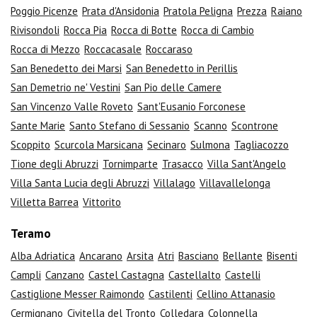
Poggio Picenze
Prata d'Ansidonia
Pratola Peligna
Prezza
Raiano
Rivisondoli
Rocca Pia
Rocca di Botte
Rocca di Cambio
Rocca di Mezzo
Roccacasale
Roccaraso
San Benedetto dei Marsi
San Benedetto in Perillis
San Demetrio ne' Vestini
San Pio delle Camere
San Vincenzo Valle Roveto
Sant'Eusanio Forconese
Sante Marie
Santo Stefano di Sessanio
Scanno
Scontrone
Scoppito
Scurcola Marsicana
Secinaro
Sulmona
Tagliacozzo
Tione degli Abruzzi
Tornimparte
Trasacco
Villa Sant'Angelo
Villa Santa Lucia degli Abruzzi
Villalago
Villavallelonga
Villetta Barrea
Vittorito
Teramo
Alba Adriatica
Ancarano
Arsita
Atri
Basciano
Bellante
Bisenti
Campli
Canzano
Castel Castagna
Castellalto
Castelli
Castiglione Messer Raimondo
Castilenti
Cellino Attanasio
Cermignano
Civitella del Tronto
Colledara
Colonnella