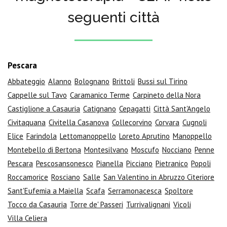
seguenti città
Pescara
Abbateggio
Alanno
Bolognano
Brittoli
Bussi sul Tirino
Cappelle sul Tavo
Caramanico Terme
Carpineto della Nora
Castiglione a Casauria
Catignano
Cepagatti
Città Sant'Angelo
Civitaquana
Civitella Casanova
Collecorvino
Corvara
Cugnoli
Elice
Farindola
Lettomanoppello
Loreto Aprutino
Manoppello
Montebello di Bertona
Montesilvano
Moscufo
Nocciano
Penne
Pescara
Pescosansonesco
Pianella
Picciano
Pietranico
Popoli
Roccamorice
Rosciano
Salle
San Valentino in Abruzzo Citeriore
Sant'Eufemia a Maiella
Scafa
Serramonacesca
Spoltore
Tocco da Casauria
Torre de' Passeri
Turrivalignani
Vicoli
Villa Celiera