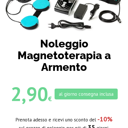
Noleggio
Magnetoterapia a
Armento
2,90
al giorno consegna inclusa
€
-10%
Prenota adesso e ricevi uno sconto del
35
sul prezzo di noleggio per più di
giorni.