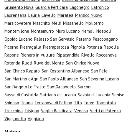
Grumento Nova
Guardia Perticara
Lagonegro
Latronico
Laurenzana
Lauria
Lavello
Maratea
Marsico Nuovo
Marsicovetere
Maschito
Melfi
Missanello
Moliterno
Montemilone
Montemurro
Muro Lucano
Nemoli
Noepoli
Oppido Lucano
Palazzo San Gervasio
Paterno
Pescopagano
Picerno
Pietragalla
Pietrapertosa
Pignola
Potenza
Rapolla
Rapone
Rionero in Vulture
Ripacandida
Rivello
Roccanova
Rotonda
Ruoti
Ruvo del Monte
San Chirico Nuovo
San Chirico Raparo
San Costantino Albanese
San Fele
San Martino d'Agri
San Paolo Albanese
San Severino Lucano
Sant'Angelo Le Fratte
Sant'Arcangelo
Sarconi
Sasso di Castalda
Satriano di Lucania
Savoia di Lucania
Senise
Spinoso
Teana
Terranova di Pollino
Tito
Tolve
Tramutola
Trecchina
Trivigno
Vaglio Basilicata
Venosa
Vietri di Potenza
Viggianello
Viggiano
Matera