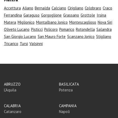
Accettura
Aliano
Bernalda
Calciano
Cirigliano
Colobraro
Craco
Ferrandina
Garaguso
Gorgoglione
Grassano
Grottole
Irsina
Matera
Miglionico
Montalbano Jonico
Montescaglioso
Nova Siri
Oliveto Lucano
Pisticci
Policoro
Pomarico
Rotondella
Salandra
San Giorgio Lucano
San Mauro Forte
Scanzano Jonico
Stigliano
Tricarico
Tursi
Valsinni
ABRUZZO
BASILICATA
L'Aquila
Potenza
CALABRIA
CAMPANIA
Catanzaro
Napoli