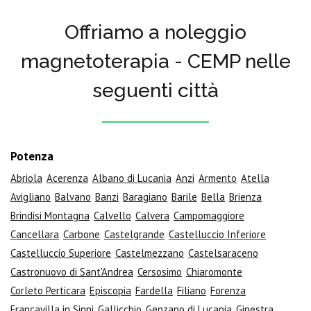
Offriamo a noleggio
magnetoterapia - CEMP nelle
seguenti città
Potenza
Abriola
Acerenza
Albano di Lucania
Anzi
Armento
Atella
Avigliano
Balvano
Banzi
Baragiano
Barile
Bella
Brienza
Brindisi Montagna
Calvello
Calvera
Campomaggiore
Cancellara
Carbone
Castelgrande
Castelluccio Inferiore
Castelluccio Superiore
Castelmezzano
Castelsaraceno
Castronuovo di Sant'Andrea
Cersosimo
Chiaromonte
Corleto Perticara
Episcopia
Fardella
Filiano
Forenza
Francavilla in Sinni
Gallicchio
Genzano di Lucania
Ginestra