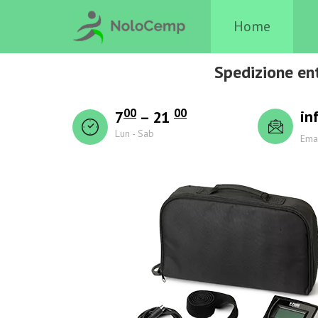
Home
Spedizione ent
00
00
in
7
– 21
Lun - Sab
Ema