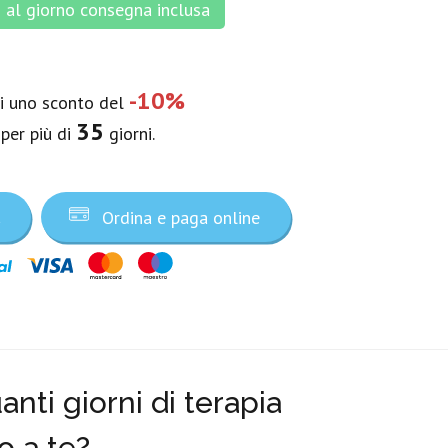
al giorno consegna inclusa
-10%
vi uno sconto del
35
 per più di
giorni.
a
Ordina e paga online
nti giorni di terapia
o a te?