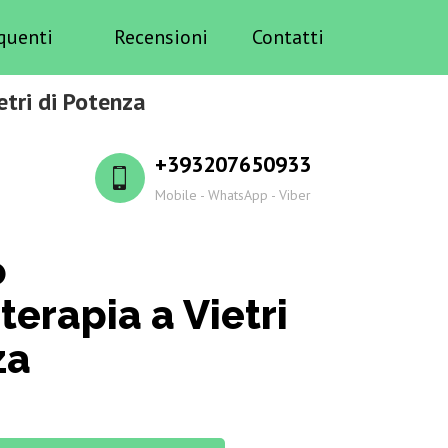
quenti
Recensioni
Contatti
etri di Potenza
+393207650933
Mobile - WhatsApp - Viber
o
erapia a Vietri
za