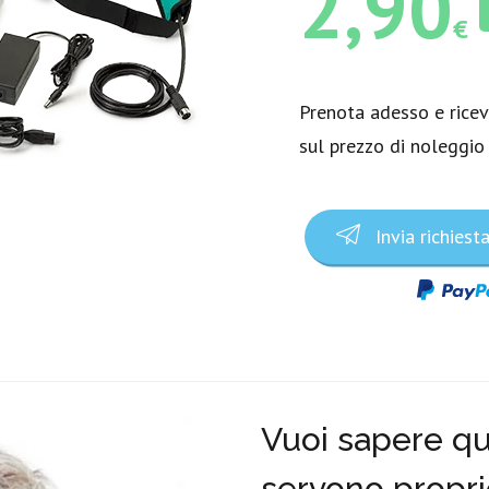
2,90
€
Prenota adesso e rice
sul prezzo di noleggio
Invia richiest
Vuoi sapere qua
servono propri