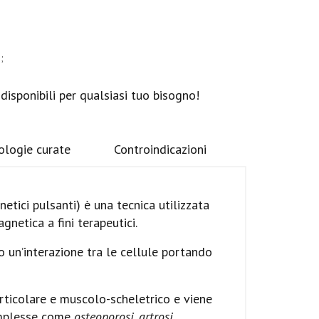
;
 disponibili per qualsiasi tuo bisogno!
ologie curate
Controindicazioni
tici pulsanti) è una tecnica utilizzata
gnetica a fini terapeutici.
 un’interazione tra le cellule portando
ticolare e muscolo-scheletrico e viene
complesse come
osteoporosi, artrosi,