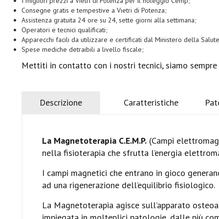
I migliori prezzi a Vietri di Potenza per il noleggio Cemp;
Consegne gratis e tempestive a Vietri di Potenza;
Assistenza gratuita 24 ore su 24, sette giorni alla settimana;
Operatori e tecnici qualificati;
Apparecchi facili da utilizzare e certificati dal Ministero della Salute
Spese mediche detraibili a livello fiscale;
Mettiti in contatto con i nostri tecnici, siamo sempre
Descrizione
Caratteristiche
Pat
La Magnetoterapia C.E.M.P.
(Campi elettromagne
nella fisioterapia che sfrutta l’energia elettroma
I campi magnetici che entrano in gioco generano
ad una rigenerazione dell’equilibrio fisiologico.
La Magnetoterapia agisce sull’apparato osteoar
impiegata in molteplici patologie, dalle più 