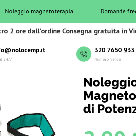
Noleggio magnetoterapia
Domande fre
ro 2 ore dall'ordine Consegna gratuita in Vi
fo@nolocemp.it
320 7650 933
il 24/7
Numero Verde
Noleggi
Magnetot
di Poten