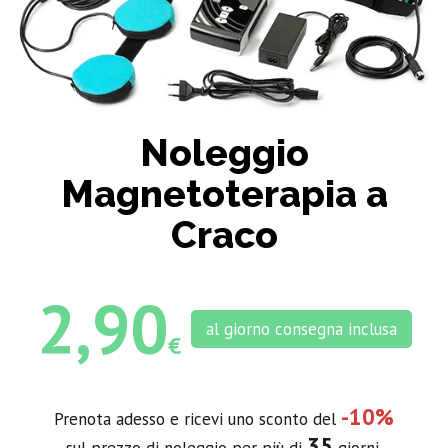
Noleggio
Magnetoterapia a
Craco
2,90
al giorno consegna inclusa
€
-10%
Prenota adesso e ricevi uno sconto del
35
sul prezzo di noleggio per più di
giorni.