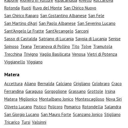
Rapone
Rionero in Vulture
Ripacandida
Rivello
Roccanova
Rotonda
Ruoti
Ruvo del Monte
San Chirico Nuovo
San Chirico Raparo
San Costantino Albanese
San Fele
San Martino d'Agri
San Paolo Albanese
San Severino Lucano
Sant'Angelo Le Fratte
Sant'Arcangelo
Sarconi
Sasso di Castalda
Satriano di Lucania
Savoia di Lucania
Senise
Spinoso
Teana
Terranova di Pollino
Tito
Tolve
Tramutola
Trecchina
Trivigno
Vaglio Basilicata
Venosa
Vietri di Potenza
Viggianello
Viggiano
Matera
Accettura
Aliano
Bernalda
Calciano
Cirigliano
Colobraro
Craco
Ferrandina
Garaguso
Gorgoglione
Grassano
Grottole
Irsina
Matera
Miglionico
Montalbano Jonico
Montescaglioso
Nova Siri
Oliveto Lucano
Pisticci
Policoro
Pomarico
Rotondella
Salandra
San Giorgio Lucano
San Mauro Forte
Scanzano Jonico
Stigliano
Tricarico
Tursi
Valsinni