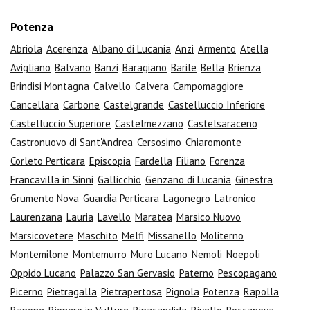
Potenza
Abriola
Acerenza
Albano di Lucania
Anzi
Armento
Atella
Avigliano
Balvano
Banzi
Baragiano
Barile
Bella
Brienza
Brindisi Montagna
Calvello
Calvera
Campomaggiore
Cancellara
Carbone
Castelgrande
Castelluccio Inferiore
Castelluccio Superiore
Castelmezzano
Castelsaraceno
Castronuovo di Sant'Andrea
Cersosimo
Chiaromonte
Corleto Perticara
Episcopia
Fardella
Filiano
Forenza
Francavilla in Sinni
Gallicchio
Genzano di Lucania
Ginestra
Grumento Nova
Guardia Perticara
Lagonegro
Latronico
Laurenzana
Lauria
Lavello
Maratea
Marsico Nuovo
Marsicovetere
Maschito
Melfi
Missanello
Moliterno
Montemilone
Montemurro
Muro Lucano
Nemoli
Noepoli
Oppido Lucano
Palazzo San Gervasio
Paterno
Pescopagano
Picerno
Pietragalla
Pietrapertosa
Pignola
Potenza
Rapolla