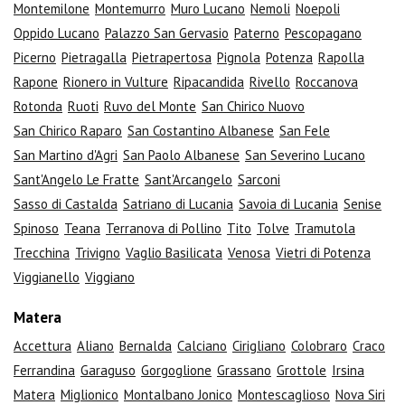
Montemilone
Montemurro
Muro Lucano
Nemoli
Noepoli
Oppido Lucano
Palazzo San Gervasio
Paterno
Pescopagano
Picerno
Pietragalla
Pietrapertosa
Pignola
Potenza
Rapolla
Rapone
Rionero in Vulture
Ripacandida
Rivello
Roccanova
Rotonda
Ruoti
Ruvo del Monte
San Chirico Nuovo
San Chirico Raparo
San Costantino Albanese
San Fele
San Martino d'Agri
San Paolo Albanese
San Severino Lucano
Sant'Angelo Le Fratte
Sant'Arcangelo
Sarconi
Sasso di Castalda
Satriano di Lucania
Savoia di Lucania
Senise
Spinoso
Teana
Terranova di Pollino
Tito
Tolve
Tramutola
Trecchina
Trivigno
Vaglio Basilicata
Venosa
Vietri di Potenza
Viggianello
Viggiano
Matera
Accettura
Aliano
Bernalda
Calciano
Cirigliano
Colobraro
Craco
Ferrandina
Garaguso
Gorgoglione
Grassano
Grottole
Irsina
Matera
Miglionico
Montalbano Jonico
Montescaglioso
Nova Siri