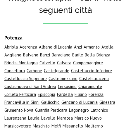
seguenti città
Potenza
Abriola
Acerenza
Albano di Lucania
Anzi
Armento
Atella
Avigliano
Balvano
Banzi
Baragiano
Barile
Bella
Brienza
Brindisi Montagna
Calvello
Calvera
Campomaggiore
Cancellara
Carbone
Castelgrande
Castelluccio Inferiore
Castelluccio Superiore
Castelmezzano
Castelsaraceno
Castronuovo di Sant'Andrea
Cersosimo
Chiaromonte
Corleto Perticara
Episcopia
Fardella
Filiano
Forenza
Francavilla in Sinni
Gallicchio
Genzano di Lucania
Ginestra
Grumento Nova
Guardia Perticara
Lagonegro
Latronico
Laurenzana
Lauria
Lavello
Maratea
Marsico Nuovo
Marsicovetere
Maschito
Melfi
Missanello
Moliterno