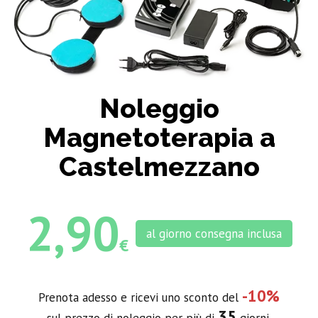
Noleggio
Magnetoterapia a
Castelmezzano
2,90
al giorno consegna inclusa
€
-10%
Prenota adesso e ricevi uno sconto del
35
sul prezzo di noleggio per più di
giorni.