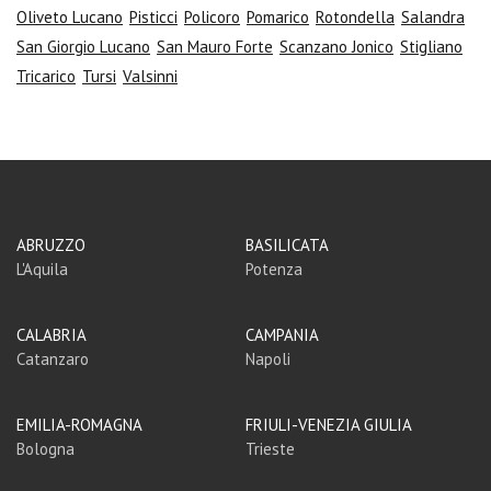
Oliveto Lucano
Pisticci
Policoro
Pomarico
Rotondella
Salandra
San Giorgio Lucano
San Mauro Forte
Scanzano Jonico
Stigliano
Tricarico
Tursi
Valsinni
ABRUZZO
BASILICATA
L'Aquila
Potenza
CALABRIA
CAMPANIA
Catanzaro
Napoli
EMILIA-ROMAGNA
FRIULI-VENEZIA GIULIA
Bologna
Trieste