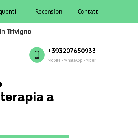
quenti
Recensioni
Contatti
n Trivigno
+393207650933
Mobile - WhatsApp - Viber
o
terapia a