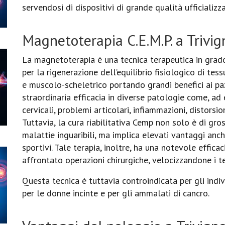
servendosi di dispositivi di grande qualità ufficializz
Magnetoterapia C.E.M.P. a Trivig
La magnetoterapia è una tecnica terapeutica in grado
per la rigenerazione dell’equilibrio fisiologico di tes
e muscolo-scheletrico portando grandi benefici ai pa
straordinaria efficacia in diverse patologie come, ad e
cervicali, problemi articolari, infiammazioni, distorsio
Tuttavia, la cura riabilitativa Cemp non solo è di gro
malattie inguaribili, ma implica elevati vantaggi anch
sportivi. Tale terapia, inoltre, ha una notevole effic
affrontato operazioni chirurgiche, velocizzandone i t
Questa tecnica è tuttavia controindicata per gli indivi
per le donne incinte e per gli ammalati di cancro.