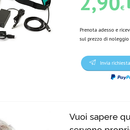
2,90
€
Prenota adesso e rice
sul prezzo di noleggio
Invia richiest
Vuoi sapere qua
servono propri