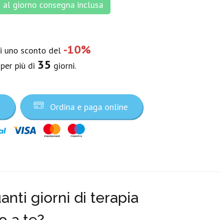
al giorno consegna inclusa
-10%
vi uno sconto del
35
 per più di
giorni.
a
Ordina e paga online
nti giorni di terapia
o a te?