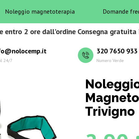
Noleggio magnetoterapia
Domande fre
e entro 2 ore dall'ordine Consegna gratuita i
fo@nolocemp.it
320 7650 933
il 24/7
Numero Verde
Noleggi
Magneto
Trivigno