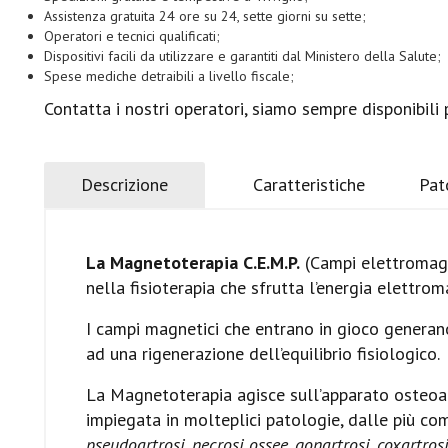
Assistenza gratuita 24 ore su 24, sette giorni su sette;
Operatori e tecnici qualificati;
Dispositivi facili da utilizzare e garantiti dal Ministero della Salute;
Spese mediche detraibili a livello fiscale;
Contatta i nostri operatori, siamo sempre disponibili p
Descrizione
Caratteristiche
Pat
La Magnetoterapia C.E.M.P.
(Campi elettromagne
nella fisioterapia che sfrutta l’energia elettroma
I campi magnetici che entrano in gioco generano
ad una rigenerazione dell’equilibrio fisiologico.
La Magnetoterapia agisce sull’apparato osteoar
impiegata in molteplici patologie, dalle più 
pseudoartrosi, necrosi ossee, gonartrosi, coxartrosi,