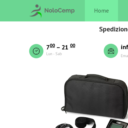
Home
Spedizion
00
00
in
7
– 21
Lun - Sab
Ema