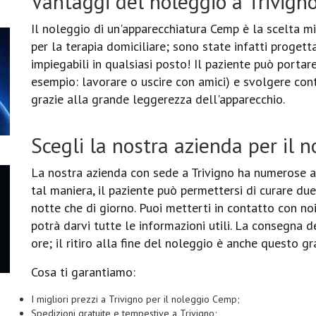
Vantaggi del noleggio a Trivign
Il noleggio di un'apparecchiatura Cemp è la scelta mi
per la terapia domiciliare; sono state infatti proget
impiegabili in qualsiasi posto! Il paziente può portar
esempio: lavorare o uscire con amici) e svolgere con
grazie alla grande leggerezza dell'apparecchio.
Scegli la nostra azienda per il 
La nostra azienda con sede a Trivigno ha numerose a
tal maniera, il paziente può permettersi di curare du
notte che di giorno. Puoi metterti in contatto con n
potrà darvi tutte le informazioni utili. La consegna d
ore; il ritiro alla fine del noleggio è anche questo gra
Cosa ti garantiamo:
I migliori prezzi a Trivigno per il noleggio Cemp;
Spedizioni gratuite e tempestive a Trivigno;