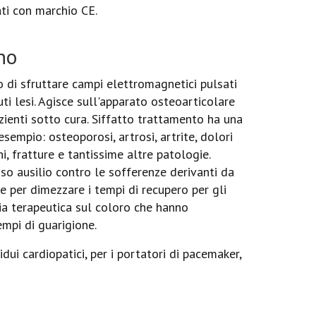
ati con marchio CE.
no
 di sfruttare campi elettromagnetici pulsati
suti lesi. Agisce sull'apparato osteoarticolare
zienti sotto cura. Siffatto trattamento ha una
sempio: osteoporosi, artrosi, artrite, dolori
ni, fratture e tantissime altre patologie.
sso ausilio contro le sofferenze derivanti da
e per dimezzare i tempi di recupero per gli
acia terapeutica sul coloro che hanno
empi di guarigione.
dui cardiopatici, per i portatori di pacemaker,