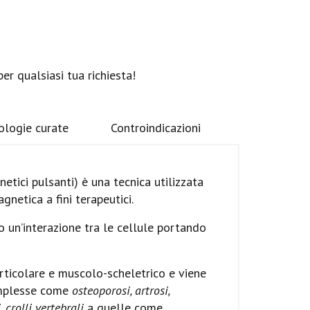
er qualsiasi tua richiesta!
ologie curate
Controindicazioni
tici pulsanti) è una tecnica utilizzata
gnetica a fini terapeutici.
 un’interazione tra le cellule portando
ticolare e muscolo-scheletrico e viene
complesse come
osteoporosi, artrosi,
 crolli vertebrali
a quelle come