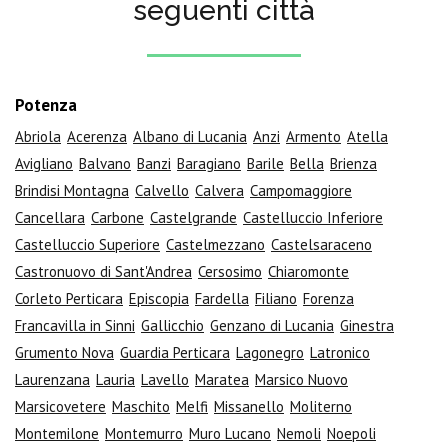
seguenti città
Potenza
Abriola
Acerenza
Albano di Lucania
Anzi
Armento
Atella
Avigliano
Balvano
Banzi
Baragiano
Barile
Bella
Brienza
Brindisi Montagna
Calvello
Calvera
Campomaggiore
Cancellara
Carbone
Castelgrande
Castelluccio Inferiore
Castelluccio Superiore
Castelmezzano
Castelsaraceno
Castronuovo di Sant'Andrea
Cersosimo
Chiaromonte
Corleto Perticara
Episcopia
Fardella
Filiano
Forenza
Francavilla in Sinni
Gallicchio
Genzano di Lucania
Ginestra
Grumento Nova
Guardia Perticara
Lagonegro
Latronico
Laurenzana
Lauria
Lavello
Maratea
Marsico Nuovo
Marsicovetere
Maschito
Melfi
Missanello
Moliterno
Montemilone
Montemurro
Muro Lucano
Nemoli
Noepoli