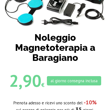
Noleggio
Magnetoterapia a
Baragiano
2,90
al giorno consegna inclusa
€
-10%
Prenota adesso e ricevi uno sconto del
35
sul prezzo di noleggio per più di
giorni.