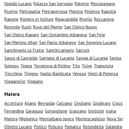
Oppido Lucano
Palazzo San Gervasio
Paterno
Pescopagano
Picerno
Pietragalla
Pietrapertosa
Pignola
Potenza
Rapolla
Rapone
Rionero in Vulture
Ripacandida
Rivello
Roccanova
Rotonda
Ruoti
Ruvo del Monte
San Chirico Nuovo
San Chirico Raparo
San Costantino Albanese
San Fele
San Martino d'Agri
San Paolo Albanese
San Severino Lucano
Sant'Angelo Le Fratte
Sant'Arcangelo
Sarconi
Sasso di Castalda
Satriano di Lucania
Savoia di Lucania
Senise
Spinoso
Teana
Terranova di Pollino
Tito
Tolve
Tramutola
Trecchina
Trivigno
Vaglio Basilicata
Venosa
Vietri di Potenza
Viggianello
Viggiano
Matera
Accettura
Aliano
Bernalda
Calciano
Cirigliano
Colobraro
Craco
Ferrandina
Garaguso
Gorgoglione
Grassano
Grottole
Irsina
Matera
Miglionico
Montalbano Jonico
Montescaglioso
Nova Siri
Oliveto Lucano
Pisticci
Policoro
Pomarico
Rotondella
Salandra