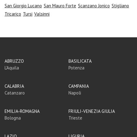
San Giorgio Lucano
San Mauro Forte
Scanzano Jonico
Stigliano
Tricarico
Tursi
Valsinni
ABRUZZO
BASILICATA
L'Aquila
Potenza
CALABRIA
CAMPANIA
Catanzaro
Napoli
EMILIA-ROMAGNA
FRIULI-VENEZIA GIULIA
Bologna
Trieste
LAZIO
LIGURIA