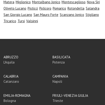
Matera
Miglionico
Montalbano Jonico
Montescaglioso
Nova Siri
Oliveto Lucano
Pisticci
Policoro
Pomarico
Rotondella
Salandra
San Giorgio Lucano
San Mauro Forte
Scanzano Jonico
Stigliano
Tricarico
Tursi
Valsinni
ABRUZZO
BASILICATA
L'Aquila
Potenza
CALABRIA
CAMPANIA
Catanzaro
Napoli
EMILIA-ROMAGNA
FRIULI-VENEZIA GIULIA
Bologna
Trieste