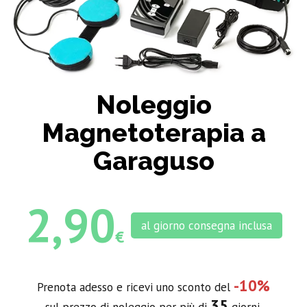
Noleggio
Magnetoterapia a
Garaguso
2,90
al giorno consegna inclusa
€
-10%
Prenota adesso e ricevi uno sconto del
35
sul prezzo di noleggio per più di
giorni.