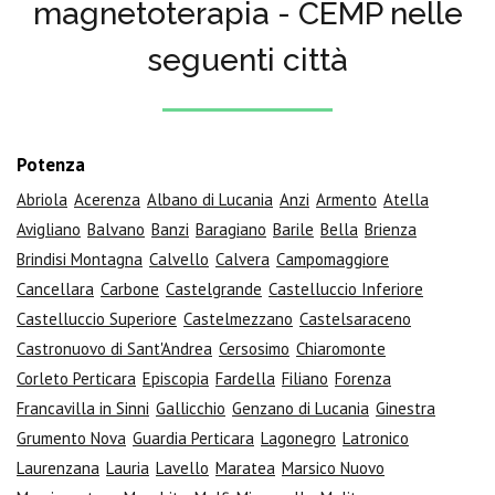
magnetoterapia - CEMP nelle
seguenti città
Potenza
Abriola
Acerenza
Albano di Lucania
Anzi
Armento
Atella
Avigliano
Balvano
Banzi
Baragiano
Barile
Bella
Brienza
Brindisi Montagna
Calvello
Calvera
Campomaggiore
Cancellara
Carbone
Castelgrande
Castelluccio Inferiore
Castelluccio Superiore
Castelmezzano
Castelsaraceno
Castronuovo di Sant'Andrea
Cersosimo
Chiaromonte
Corleto Perticara
Episcopia
Fardella
Filiano
Forenza
Francavilla in Sinni
Gallicchio
Genzano di Lucania
Ginestra
Grumento Nova
Guardia Perticara
Lagonegro
Latronico
Laurenzana
Lauria
Lavello
Maratea
Marsico Nuovo