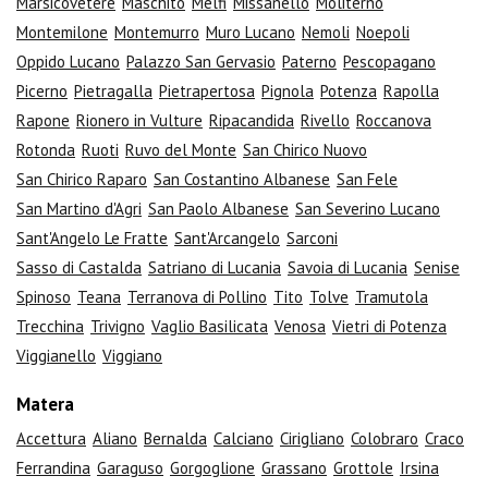
Marsicovetere
Maschito
Melfi
Missanello
Moliterno
Montemilone
Montemurro
Muro Lucano
Nemoli
Noepoli
Oppido Lucano
Palazzo San Gervasio
Paterno
Pescopagano
Picerno
Pietragalla
Pietrapertosa
Pignola
Potenza
Rapolla
Rapone
Rionero in Vulture
Ripacandida
Rivello
Roccanova
Rotonda
Ruoti
Ruvo del Monte
San Chirico Nuovo
San Chirico Raparo
San Costantino Albanese
San Fele
San Martino d'Agri
San Paolo Albanese
San Severino Lucano
Sant'Angelo Le Fratte
Sant'Arcangelo
Sarconi
Sasso di Castalda
Satriano di Lucania
Savoia di Lucania
Senise
Spinoso
Teana
Terranova di Pollino
Tito
Tolve
Tramutola
Trecchina
Trivigno
Vaglio Basilicata
Venosa
Vietri di Potenza
Viggianello
Viggiano
Matera
Accettura
Aliano
Bernalda
Calciano
Cirigliano
Colobraro
Craco
Ferrandina
Garaguso
Gorgoglione
Grassano
Grottole
Irsina