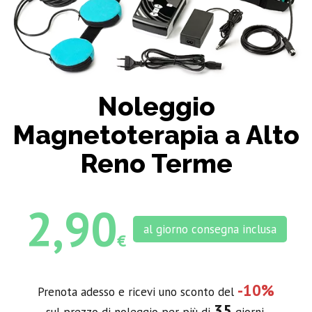
Noleggio
Magnetoterapia a Alto
Reno Terme
2,90
al giorno consegna inclusa
€
-10%
Prenota adesso e ricevi uno sconto del
35
sul prezzo di noleggio per più di
giorni.