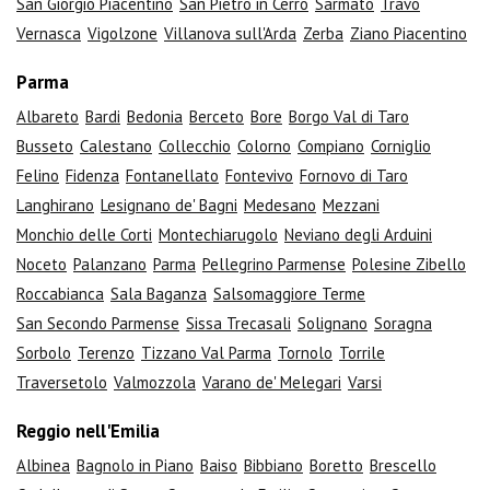
San Giorgio Piacentino
San Pietro in Cerro
Sarmato
Travo
Vernasca
Vigolzone
Villanova sull'Arda
Zerba
Ziano Piacentino
Parma
Albareto
Bardi
Bedonia
Berceto
Bore
Borgo Val di Taro
Busseto
Calestano
Collecchio
Colorno
Compiano
Corniglio
Felino
Fidenza
Fontanellato
Fontevivo
Fornovo di Taro
Langhirano
Lesignano de' Bagni
Medesano
Mezzani
Monchio delle Corti
Montechiarugolo
Neviano degli Arduini
Noceto
Palanzano
Parma
Pellegrino Parmense
Polesine Zibello
Roccabianca
Sala Baganza
Salsomaggiore Terme
San Secondo Parmense
Sissa Trecasali
Solignano
Soragna
Sorbolo
Terenzo
Tizzano Val Parma
Tornolo
Torrile
Traversetolo
Valmozzola
Varano de' Melegari
Varsi
Reggio nell'Emilia
Albinea
Bagnolo in Piano
Baiso
Bibbiano
Boretto
Brescello