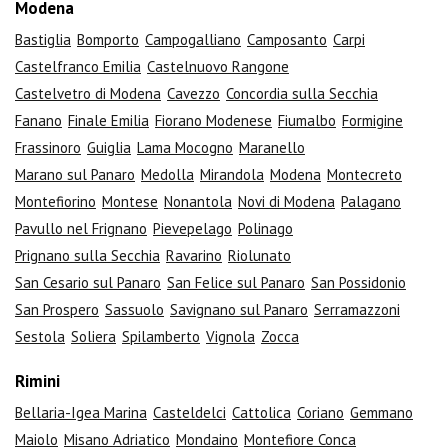
Modena
Bastiglia
Bomporto
Campogalliano
Camposanto
Carpi
Castelfranco Emilia
Castelnuovo Rangone
Castelvetro di Modena
Cavezzo
Concordia sulla Secchia
Fanano
Finale Emilia
Fiorano Modenese
Fiumalbo
Formigine
Frassinoro
Guiglia
Lama Mocogno
Maranello
Marano sul Panaro
Medolla
Mirandola
Modena
Montecreto
Montefiorino
Montese
Nonantola
Novi di Modena
Palagano
Pavullo nel Frignano
Pievepelago
Polinago
Prignano sulla Secchia
Ravarino
Riolunato
San Cesario sul Panaro
San Felice sul Panaro
San Possidonio
San Prospero
Sassuolo
Savignano sul Panaro
Serramazzoni
Sestola
Soliera
Spilamberto
Vignola
Zocca
Rimini
Bellaria-Igea Marina
Casteldelci
Cattolica
Coriano
Gemmano
Maiolo
Misano Adriatico
Mondaino
Montefiore Conca