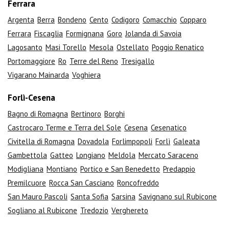
Ferrara
Argenta
Berra
Bondeno
Cento
Codigoro
Comacchio
Copparo
Ferrara
Fiscaglia
Formignana
Goro
Jolanda di Savoia
Lagosanto
Masi Torello
Mesola
Ostellato
Poggio Renatico
Portomaggiore
Ro
Terre del Reno
Tresigallo
Vigarano Mainarda
Voghiera
Forlì-Cesena
Bagno di Romagna
Bertinoro
Borghi
Castrocaro Terme e Terra del Sole
Cesena
Cesenatico
Civitella di Romagna
Dovadola
Forlimpopoli
Forlì
Galeata
Gambettola
Gatteo
Longiano
Meldola
Mercato Saraceno
Modigliana
Montiano
Portico e San Benedetto
Predappio
Premilcuore
Rocca San Casciano
Roncofreddo
San Mauro Pascoli
Santa Sofia
Sarsina
Savignano sul Rubicone
Sogliano al Rubicone
Tredozio
Verghereto