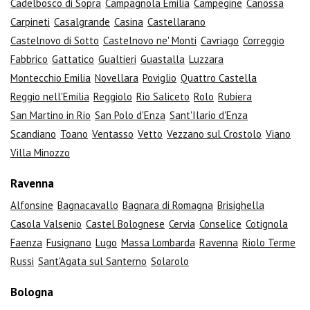
Cadelbosco di Sopra
Campagnola Emilia
Campegine
Canossa
Carpineti
Casalgrande
Casina
Castellarano
Castelnovo di Sotto
Castelnovo ne' Monti
Cavriago
Correggio
Fabbrico
Gattatico
Gualtieri
Guastalla
Luzzara
Montecchio Emilia
Novellara
Poviglio
Quattro Castella
Reggio nell'Emilia
Reggiolo
Rio Saliceto
Rolo
Rubiera
San Martino in Rio
San Polo d'Enza
Sant'Ilario d'Enza
Scandiano
Toano
Ventasso
Vetto
Vezzano sul Crostolo
Viano
Villa Minozzo
Ravenna
Alfonsine
Bagnacavallo
Bagnara di Romagna
Brisighella
Casola Valsenio
Castel Bolognese
Cervia
Conselice
Cotignola
Faenza
Fusignano
Lugo
Massa Lombarda
Ravenna
Riolo Terme
Russi
Sant'Agata sul Santerno
Solarolo
Bologna