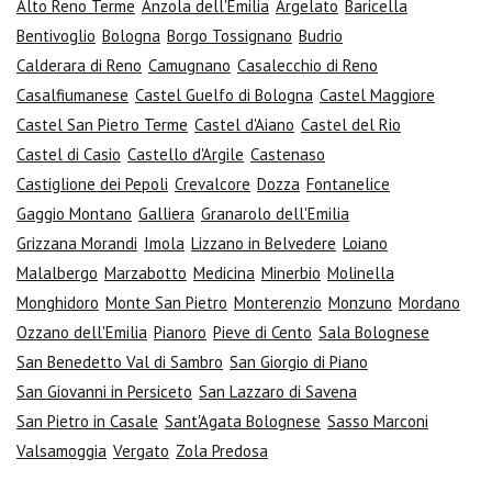
Alto Reno Terme
Anzola dell'Emilia
Argelato
Baricella
Bentivoglio
Bologna
Borgo Tossignano
Budrio
Calderara di Reno
Camugnano
Casalecchio di Reno
Casalfiumanese
Castel Guelfo di Bologna
Castel Maggiore
Castel San Pietro Terme
Castel d'Aiano
Castel del Rio
Castel di Casio
Castello d'Argile
Castenaso
Castiglione dei Pepoli
Crevalcore
Dozza
Fontanelice
Gaggio Montano
Galliera
Granarolo dell'Emilia
Grizzana Morandi
Imola
Lizzano in Belvedere
Loiano
Malalbergo
Marzabotto
Medicina
Minerbio
Molinella
Monghidoro
Monte San Pietro
Monterenzio
Monzuno
Mordano
Ozzano dell'Emilia
Pianoro
Pieve di Cento
Sala Bolognese
San Benedetto Val di Sambro
San Giorgio di Piano
San Giovanni in Persiceto
San Lazzaro di Savena
San Pietro in Casale
Sant'Agata Bolognese
Sasso Marconi
Valsamoggia
Vergato
Zola Predosa