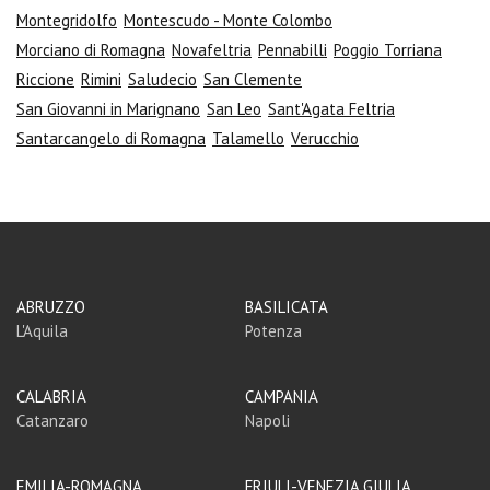
Montegridolfo
Montescudo - Monte Colombo
Morciano di Romagna
Novafeltria
Pennabilli
Poggio Torriana
Riccione
Rimini
Saludecio
San Clemente
San Giovanni in Marignano
San Leo
Sant'Agata Feltria
Santarcangelo di Romagna
Talamello
Verucchio
ABRUZZO
BASILICATA
L'Aquila
Potenza
CALABRIA
CAMPANIA
Catanzaro
Napoli
EMILIA-ROMAGNA
FRIULI-VENEZIA GIULIA