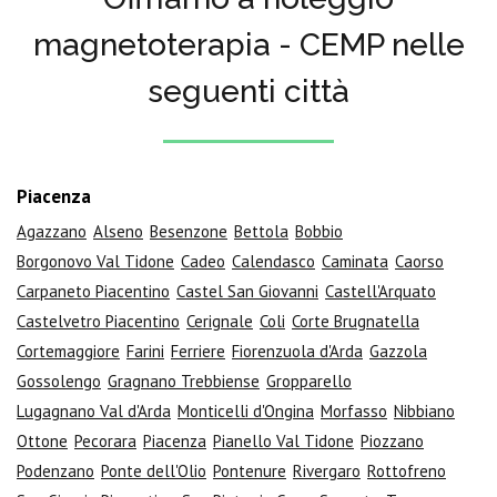
magnetoterapia - CEMP nelle
seguenti città
Piacenza
Agazzano
Alseno
Besenzone
Bettola
Bobbio
Borgonovo Val Tidone
Cadeo
Calendasco
Caminata
Caorso
Carpaneto Piacentino
Castel San Giovanni
Castell'Arquato
Castelvetro Piacentino
Cerignale
Coli
Corte Brugnatella
Cortemaggiore
Farini
Ferriere
Fiorenzuola d'Arda
Gazzola
Gossolengo
Gragnano Trebbiense
Gropparello
Lugagnano Val d'Arda
Monticelli d'Ongina
Morfasso
Nibbiano
Ottone
Pecorara
Piacenza
Pianello Val Tidone
Piozzano
Podenzano
Ponte dell'Olio
Pontenure
Rivergaro
Rottofreno