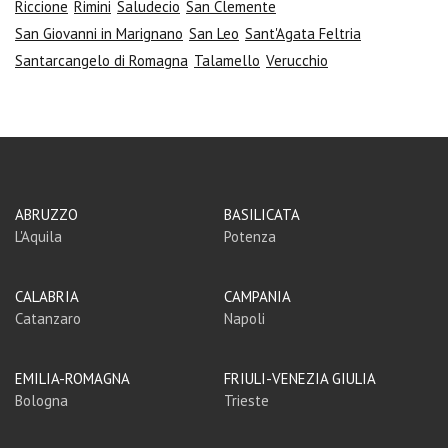
Riccione
Rimini
Saludecio
San Clemente
San Giovanni in Marignano
San Leo
Sant'Agata Feltria
Santarcangelo di Romagna
Talamello
Verucchio
ABRUZZO
BASILICATA
L'Aquila
Potenza
CALABRIA
CAMPANIA
Catanzaro
Napoli
EMILIA-ROMAGNA
FRIULI-VENEZIA GIULIA
Bologna
Trieste