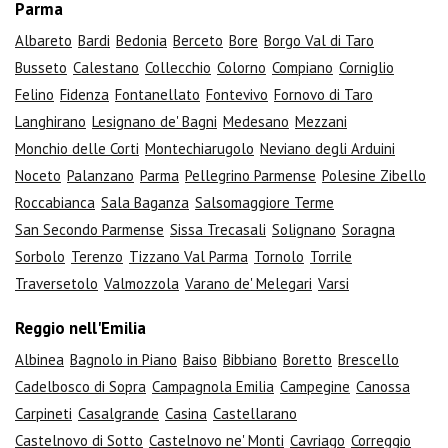
Parma
Albareto
Bardi
Bedonia
Berceto
Bore
Borgo Val di Taro
Busseto
Calestano
Collecchio
Colorno
Compiano
Corniglio
Felino
Fidenza
Fontanellato
Fontevivo
Fornovo di Taro
Langhirano
Lesignano de' Bagni
Medesano
Mezzani
Monchio delle Corti
Montechiarugolo
Neviano degli Arduini
Noceto
Palanzano
Parma
Pellegrino Parmense
Polesine Zibello
Roccabianca
Sala Baganza
Salsomaggiore Terme
San Secondo Parmense
Sissa Trecasali
Solignano
Soragna
Sorbolo
Terenzo
Tizzano Val Parma
Tornolo
Torrile
Traversetolo
Valmozzola
Varano de' Melegari
Varsi
Reggio nell'Emilia
Albinea
Bagnolo in Piano
Baiso
Bibbiano
Boretto
Brescello
Cadelbosco di Sopra
Campagnola Emilia
Campegine
Canossa
Carpineti
Casalgrande
Casina
Castellarano
Castelnovo di Sotto
Castelnovo ne' Monti
Cavriago
Correggio