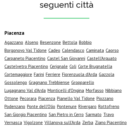
seguenti città
Piacenza
Agazzano
Alseno
Besenzone
Bettola
Bobbio
Borgonovo Val Tidone
Cadeo
Calendasco
Caminata
Caorso
Carpaneto Piacentino
Castel San Giovanni
Castell'Arquato
Castelvetro Piacentino
Cerignale
Coli
Corte Brugnatella
Cortemaggiore
Farini
Ferriere
Fiorenzuola d'Arda
Gazzola
Gossolengo
Gragnano Trebbiense
Gropparello
Lugagnano Val d'Arda
Monticelli d'Ongina
Morfasso
Nibbiano
Ottone
Pecorara
Piacenza
Pianello Val Tidone
Piozzano
Podenzano
Ponte dell'Olio
Pontenure
Rivergaro
Rottofreno
San Giorgio Piacentino
San Pietro in Cerro
Sarmato
Travo
Vernasca
Vigolzone
Villanova sull'Arda
Zerba
Ziano Piacentino