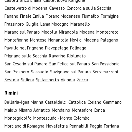
Castelfranco Emilia
Castelnuovo Rangone
Castelvetro di Modena
Cavezzo
Concordia sulla Secchia
Fanano
Finale Emilia
Fiorano Modenese
Fiumalbo
Formigine
Frassinoro
Guiglia
Lama Mocogno
Maranello
Marano sul Panaro
Medolla
Mirandola
Modena
Montecreto
Montefiorino
Montese
Nonantola
Novi di Modena
Palagano
Pavullo nel Frignano
Pievepelago
Polinago
Prignano sulla Secchia
Ravarino
Riolunato
San Cesario sul Panaro
San Felice sul Panaro
San Possidonio
San Prospero
Sassuolo
Savignano sul Panaro
Serramazzoni
Sestola
Soliera
Spilamberto
Vignola
Zocca
Rimini
Bellaria-Igea Marina
Casteldelci
Cattolica
Coriano
Gemmano
Maiolo
Misano Adriatico
Mondaino
Montefiore Conca
Montegridolfo
Montescudo - Monte Colombo
Morciano di Romagna
Novafeltria
Pennabilli
Poggio Torriana