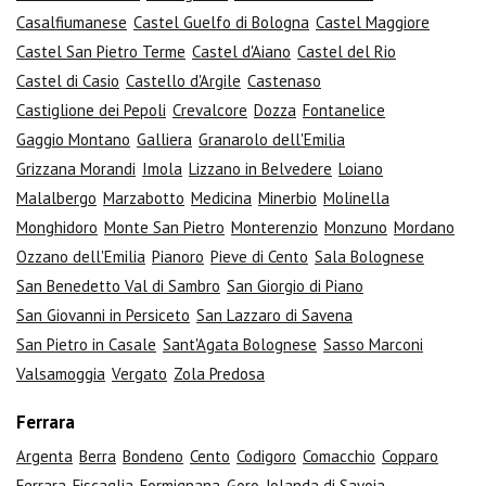
Casalfiumanese
Castel Guelfo di Bologna
Castel Maggiore
Castel San Pietro Terme
Castel d'Aiano
Castel del Rio
Castel di Casio
Castello d'Argile
Castenaso
Castiglione dei Pepoli
Crevalcore
Dozza
Fontanelice
Gaggio Montano
Galliera
Granarolo dell'Emilia
Grizzana Morandi
Imola
Lizzano in Belvedere
Loiano
Malalbergo
Marzabotto
Medicina
Minerbio
Molinella
Monghidoro
Monte San Pietro
Monterenzio
Monzuno
Mordano
Ozzano dell'Emilia
Pianoro
Pieve di Cento
Sala Bolognese
San Benedetto Val di Sambro
San Giorgio di Piano
San Giovanni in Persiceto
San Lazzaro di Savena
San Pietro in Casale
Sant'Agata Bolognese
Sasso Marconi
Valsamoggia
Vergato
Zola Predosa
Ferrara
Argenta
Berra
Bondeno
Cento
Codigoro
Comacchio
Copparo
Ferrara
Fiscaglia
Formignana
Goro
Jolanda di Savoia