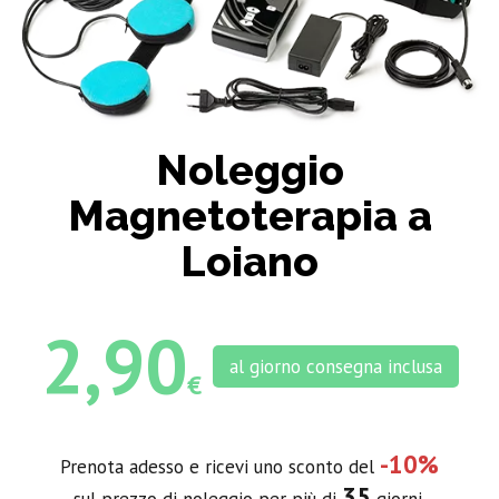
Noleggio
Magnetoterapia a
Loiano
2,90
al giorno consegna inclusa
€
-10%
Prenota adesso e ricevi uno sconto del
35
sul prezzo di noleggio per più di
giorni.