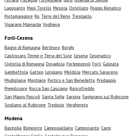
Lagosanto
Masi Torello
Mesola
Ostellato
Poggio Renatico
Portomaggiore
Ro
Terre del Reno
Tresigallo
Vigarano Mainarda
Voghiera
Forlì-Cesena
Bagno di Romagna
Bertinoro
Borghi
Castrocaro Terme e Terra del Sole
Cesena
Cesenatico
Civitella di Romagna
Dovadola
Forlimpopoli
Forlì
Galeata
Gambettola
Gatteo
Longiano
Meldola
Mercato Saraceno
Modigliana
Montiano
Portico e San Benedetto
Predappio
Premilcuore
Rocca San Casciano
Roncofreddo
San Mauro Pascoli
Santa Sofia
Sarsina
Savignano sul Rubicone
Sogliano al Rubicone
Tredozio
Verghereto
Modena
Bastiglia
Bomporto
Campogalliano
Camposanto
Carpi