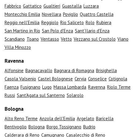
Fabbrico
Gattatico
Gualtieri
Guastalla
Luzzara
Montecchio Emilia
Novellara
Poviglio
Quattro Castella
Reggio nell'Emilia
Reggiolo
Rio Saliceto
Rolo
Rubiera
San Martino in Rio
San Polo d'Enza
Sant'Ilario d'Enza
Scandiano
Toano
Ventasso
Vetto
Vezzano sul Crostolo
Viano
Villa Minozzo
Ravenna
Alfonsine
Bagnacavallo
Bagnara di Romagna
Brisighella
Casola Valsenio
Castel Bolognese
Cervia
Conselice
Cotignola
Faenza
Fusignano
Lugo
Massa Lombarda
Ravenna
Riolo Terme
Russi
Sant'Agata sul Santerno
Solarolo
Bologna
Alto Reno Terme
Anzola dell'Emilia
Argelato
Baricella
Bentivoglio
Bologna
Borgo Tossignano
Budrio
Calderara di Reno
Camugnano
Casalecchio di Reno