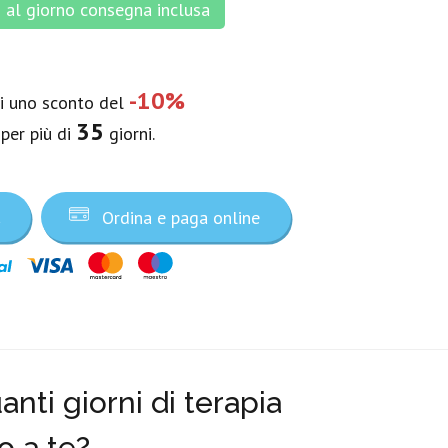
al giorno consegna inclusa
-10%
vi uno sconto del
35
 per più di
giorni.
a
Ordina e paga online
nti giorni di terapia
o a te?