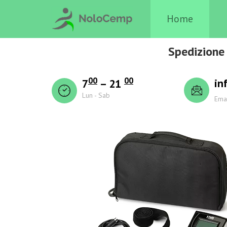
Home
Spedizione 
00
00
in
7
– 21
Lun - Sab
Ema