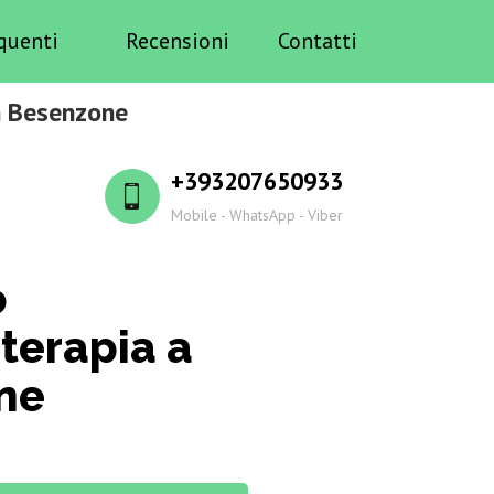
quenti
Recensioni
Contatti
in Besenzone
+393207650933
Mobile - WhatsApp - Viber
o
terapia a
ne