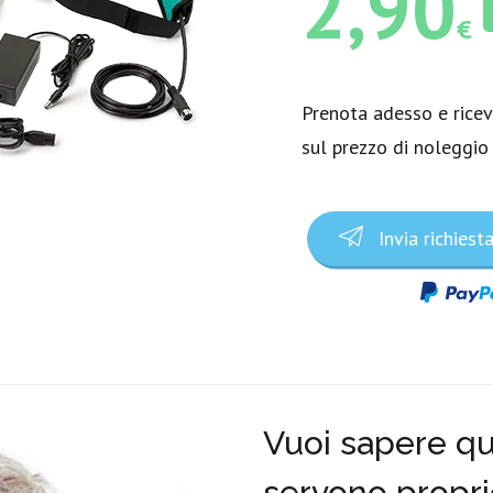
2,90
€
Prenota adesso e rice
sul prezzo di noleggio
Invia richiest
Vuoi sapere qua
servono propri