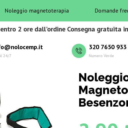
Noleggio magnetoterapia
Domande fre
entro 2 ore dall'ordine Consegna gratuita 
fo@nolocemp.it
320 7650 933
il 24/7
Numero Verde
Noleggi
Magneto
Besenzo