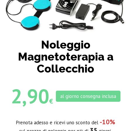
Noleggio
Magnetoterapia a
Collecchio
2,90
al giorno consegna inclusa
€
-10%
Prenota adesso e ricevi uno sconto del
35
sul prezzo di noleggio per più di
giorni.