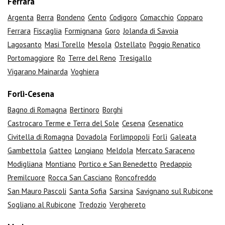
Ferrara
Argenta
Berra
Bondeno
Cento
Codigoro
Comacchio
Copparo
Ferrara
Fiscaglia
Formignana
Goro
Jolanda di Savoia
Lagosanto
Masi Torello
Mesola
Ostellato
Poggio Renatico
Portomaggiore
Ro
Terre del Reno
Tresigallo
Vigarano Mainarda
Voghiera
Forlì-Cesena
Bagno di Romagna
Bertinoro
Borghi
Castrocaro Terme e Terra del Sole
Cesena
Cesenatico
Civitella di Romagna
Dovadola
Forlimpopoli
Forlì
Galeata
Gambettola
Gatteo
Longiano
Meldola
Mercato Saraceno
Modigliana
Montiano
Portico e San Benedetto
Predappio
Premilcuore
Rocca San Casciano
Roncofreddo
San Mauro Pascoli
Santa Sofia
Sarsina
Savignano sul Rubicone
Sogliano al Rubicone
Tredozio
Verghereto