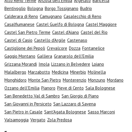
Alto Reno Terme
Anzola dell'Emilia
Argelato
Baricella
Bentivoglio
Bologna
Borgo Tossignano
Budrio
Calderara di Reno
Camugnano
Casalecchio di Reno
Casalfiumanese
Castel Guelfo di Bologna
Castel Maggiore
Castel San Pietro Terme
Castel d'Aiano
Castel del Rio
Castel di Casio
Castello d'Argile
Castenaso
Castiglione dei Pepoli
Crevalcore
Dozza
Fontanelice
Gaggio Montano
Galliera
Granarolo dell'Emilia
Grizzana Morandi
Imola
Lizzano in Belvedere
Loiano
Malalbergo
Marzabotto
Medicina
Minerbio
Molinella
Monghidoro
Monte San Pietro
Monterenzio
Monzuno
Mordano
Ozzano dell'Emilia
Pianoro
Pieve di Cento
Sala Bolognese
San Benedetto Val di Sambro
San Giorgio di Piano
San Giovanni in Persiceto
San Lazzaro di Savena
San Pietro in Casale
Sant'Agata Bolognese
Sasso Marconi
Valsamoggia
Vergato
Zola Predosa