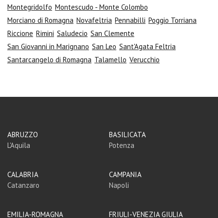
Montegridolfo
Montescudo - Monte Colombo
Morciano di Romagna
Novafeltria
Pennabilli
Poggio Torriana
Riccione
Rimini
Saludecio
San Clemente
San Giovanni in Marignano
San Leo
Sant'Agata Feltria
Santarcangelo di Romagna
Talamello
Verucchio
ABRUZZO
BASILICATA
L'Aquila
Potenza
CALABRIA
CAMPANIA
Catanzaro
Napoli
EMILIA-ROMAGNA
FRIULI-VENEZIA GIULIA