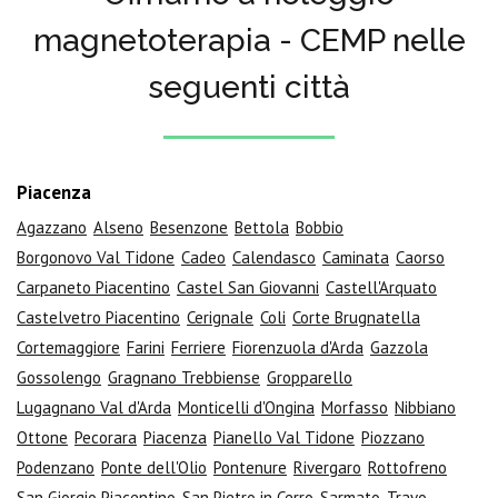
magnetoterapia - CEMP nelle
seguenti città
Piacenza
Agazzano
Alseno
Besenzone
Bettola
Bobbio
Borgonovo Val Tidone
Cadeo
Calendasco
Caminata
Caorso
Carpaneto Piacentino
Castel San Giovanni
Castell'Arquato
Castelvetro Piacentino
Cerignale
Coli
Corte Brugnatella
Cortemaggiore
Farini
Ferriere
Fiorenzuola d'Arda
Gazzola
Gossolengo
Gragnano Trebbiense
Gropparello
Lugagnano Val d'Arda
Monticelli d'Ongina
Morfasso
Nibbiano
Ottone
Pecorara
Piacenza
Pianello Val Tidone
Piozzano
Podenzano
Ponte dell'Olio
Pontenure
Rivergaro
Rottofreno
San Giorgio Piacentino
San Pietro in Cerro
Sarmato
Travo