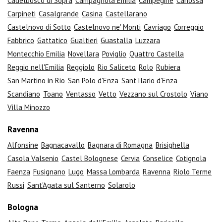
Cadelbosco di Sopra
Campagnola Emilia
Campegine
Canossa
Carpineti
Casalgrande
Casina
Castellarano
Castelnovo di Sotto
Castelnovo ne' Monti
Cavriago
Correggio
Fabbrico
Gattatico
Gualtieri
Guastalla
Luzzara
Montecchio Emilia
Novellara
Poviglio
Quattro Castella
Reggio nell'Emilia
Reggiolo
Rio Saliceto
Rolo
Rubiera
San Martino in Rio
San Polo d'Enza
Sant'Ilario d'Enza
Scandiano
Toano
Ventasso
Vetto
Vezzano sul Crostolo
Viano
Villa Minozzo
Ravenna
Alfonsine
Bagnacavallo
Bagnara di Romagna
Brisighella
Casola Valsenio
Castel Bolognese
Cervia
Conselice
Cotignola
Faenza
Fusignano
Lugo
Massa Lombarda
Ravenna
Riolo Terme
Russi
Sant'Agata sul Santerno
Solarolo
Bologna