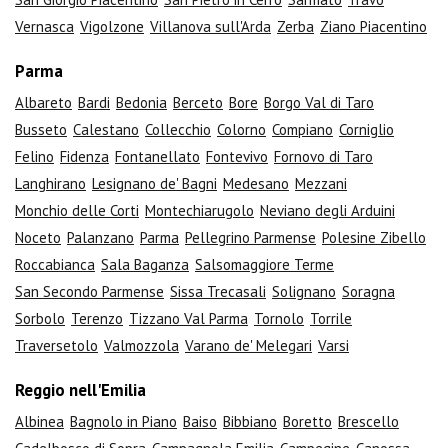
Vernasca
Vigolzone
Villanova sull'Arda
Zerba
Ziano Piacentino
Parma
Albareto
Bardi
Bedonia
Berceto
Bore
Borgo Val di Taro
Busseto
Calestano
Collecchio
Colorno
Compiano
Corniglio
Felino
Fidenza
Fontanellato
Fontevivo
Fornovo di Taro
Langhirano
Lesignano de' Bagni
Medesano
Mezzani
Monchio delle Corti
Montechiarugolo
Neviano degli Arduini
Noceto
Palanzano
Parma
Pellegrino Parmense
Polesine Zibello
Roccabianca
Sala Baganza
Salsomaggiore Terme
San Secondo Parmense
Sissa Trecasali
Solignano
Soragna
Sorbolo
Terenzo
Tizzano Val Parma
Tornolo
Torrile
Traversetolo
Valmozzola
Varano de' Melegari
Varsi
Reggio nell'Emilia
Albinea
Bagnolo in Piano
Baiso
Bibbiano
Boretto
Brescello