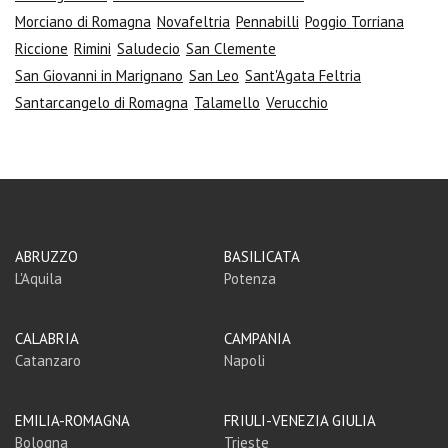
Morciano di Romagna
Novafeltria
Pennabilli
Poggio Torriana
Riccione
Rimini
Saludecio
San Clemente
San Giovanni in Marignano
San Leo
Sant'Agata Feltria
Santarcangelo di Romagna
Talamello
Verucchio
ABRUZZO
BASILICATA
L'Aquila
Potenza
CALABRIA
CAMPANIA
Catanzaro
Napoli
EMILIA-ROMAGNA
FRIULI-VENEZIA GIULIA
Bologna
Trieste