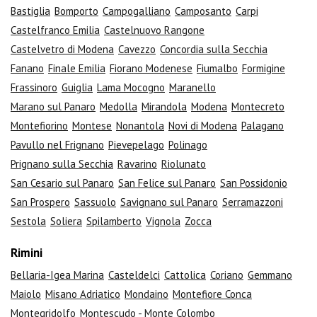
Bastiglia
Bomporto
Campogalliano
Camposanto
Carpi
Castelfranco Emilia
Castelnuovo Rangone
Castelvetro di Modena
Cavezzo
Concordia sulla Secchia
Fanano
Finale Emilia
Fiorano Modenese
Fiumalbo
Formigine
Frassinoro
Guiglia
Lama Mocogno
Maranello
Marano sul Panaro
Medolla
Mirandola
Modena
Montecreto
Montefiorino
Montese
Nonantola
Novi di Modena
Palagano
Pavullo nel Frignano
Pievepelago
Polinago
Prignano sulla Secchia
Ravarino
Riolunato
San Cesario sul Panaro
San Felice sul Panaro
San Possidonio
San Prospero
Sassuolo
Savignano sul Panaro
Serramazzoni
Sestola
Soliera
Spilamberto
Vignola
Zocca
Rimini
Bellaria-Igea Marina
Casteldelci
Cattolica
Coriano
Gemmano
Maiolo
Misano Adriatico
Mondaino
Montefiore Conca
Montegridolfo
Montescudo - Monte Colombo