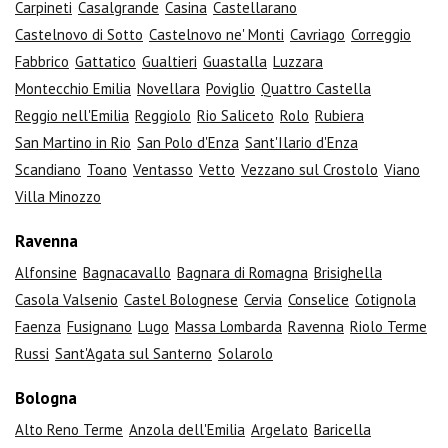
Carpineti
Casalgrande
Casina
Castellarano
Castelnovo di Sotto
Castelnovo ne' Monti
Cavriago
Correggio
Fabbrico
Gattatico
Gualtieri
Guastalla
Luzzara
Montecchio Emilia
Novellara
Poviglio
Quattro Castella
Reggio nell'Emilia
Reggiolo
Rio Saliceto
Rolo
Rubiera
San Martino in Rio
San Polo d'Enza
Sant'Ilario d'Enza
Scandiano
Toano
Ventasso
Vetto
Vezzano sul Crostolo
Viano
Villa Minozzo
Ravenna
Alfonsine
Bagnacavallo
Bagnara di Romagna
Brisighella
Casola Valsenio
Castel Bolognese
Cervia
Conselice
Cotignola
Faenza
Fusignano
Lugo
Massa Lombarda
Ravenna
Riolo Terme
Russi
Sant'Agata sul Santerno
Solarolo
Bologna
Alto Reno Terme
Anzola dell'Emilia
Argelato
Baricella