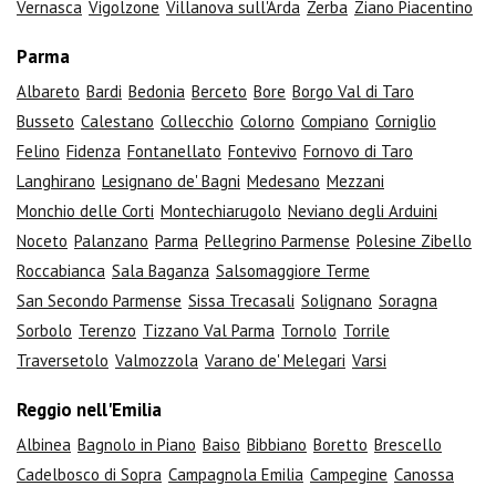
Vernasca
Vigolzone
Villanova sull'Arda
Zerba
Ziano Piacentino
Parma
Albareto
Bardi
Bedonia
Berceto
Bore
Borgo Val di Taro
Busseto
Calestano
Collecchio
Colorno
Compiano
Corniglio
Felino
Fidenza
Fontanellato
Fontevivo
Fornovo di Taro
Langhirano
Lesignano de' Bagni
Medesano
Mezzani
Monchio delle Corti
Montechiarugolo
Neviano degli Arduini
Noceto
Palanzano
Parma
Pellegrino Parmense
Polesine Zibello
Roccabianca
Sala Baganza
Salsomaggiore Terme
San Secondo Parmense
Sissa Trecasali
Solignano
Soragna
Sorbolo
Terenzo
Tizzano Val Parma
Tornolo
Torrile
Traversetolo
Valmozzola
Varano de' Melegari
Varsi
Reggio nell'Emilia
Albinea
Bagnolo in Piano
Baiso
Bibbiano
Boretto
Brescello
Cadelbosco di Sopra
Campagnola Emilia
Campegine
Canossa