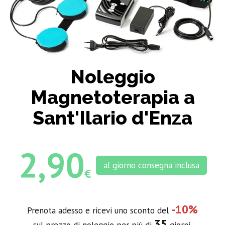
Noleggio
Magnetoterapia a
Sant'Ilario d'Enza
2,90
al giorno consegna inclusa
€
-10%
Prenota adesso e ricevi uno sconto del
35
sul prezzo di noleggio per più di
giorni.