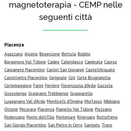
magnetoterapia - CEMP nelle
seguenti città
Piacenza
Agazzano
Alseno
Besenzone
Bettola
Bobbio
Borgonovo Val Tidone
Cadeo
Calendasco
Caminata
Caorso
Carpaneto Piacentino
Castel San Giovanni
Castell'Arquato
Castelvetro Piacentino
Cerignale
Coli
Corte Brugnatella
Cortemaggiore
Farini
Ferriere
Fiorenzuola d'Arda
Gazzola
Gossolengo
Gragnano Trebbiense
Gropparello
Lugagnano Val d'Arda
Monticelli d'Ongina
Morfasso
Nibbiano
Ottone
Pecorara
Piacenza
Pianello Val Tidone
Piozzano
Podenzano
Ponte dell'Olio
Pontenure
Rivergaro
Rottofreno
San Giorgio Piacentino
San Pietro in Cerro
Sarmato
Travo