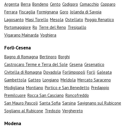
Argenta
Berra
Bondeno
Cento
Codigoro
Comacchio
Copparo
Ferrara
Fiscaglia
Formignana
Goro
Jolanda di Savoia
Lagosanto
Masi Torello
Mesola
Ostellato
Poggio Renatico
Portomaggiore
Ro
Terre del Reno
Tresigallo
Vigarano Mainarda
Voghiera
Forlì-Cesena
Bagno di Romagna
Bertinoro
Borghi
Castrocaro Terme e Terra del Sole
Cesena
Cesenatico
Civitella di Romagna
Dovadola
Forlimpopoli
Forlì
Galeata
Gambettola
Gatteo
Longiano
Meldola
Mercato Saraceno
Modigliana
Montiano
Portico e San Benedetto
Predappio
Premilcuore
Rocca San Casciano
Roncofreddo
San Mauro Pascoli
Santa Sofia
Sarsina
Savignano sul Rubicone
Sogliano al Rubicone
Tredozio
Verghereto
Modena