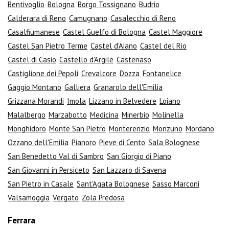
Bentivoglio
Bologna
Borgo Tossignano
Budrio
Calderara di Reno
Camugnano
Casalecchio di Reno
Casalfiumanese
Castel Guelfo di Bologna
Castel Maggiore
Castel San Pietro Terme
Castel d'Aiano
Castel del Rio
Castel di Casio
Castello d'Argile
Castenaso
Castiglione dei Pepoli
Crevalcore
Dozza
Fontanelice
Gaggio Montano
Galliera
Granarolo dell'Emilia
Grizzana Morandi
Imola
Lizzano in Belvedere
Loiano
Malalbergo
Marzabotto
Medicina
Minerbio
Molinella
Monghidoro
Monte San Pietro
Monterenzio
Monzuno
Mordano
Ozzano dell'Emilia
Pianoro
Pieve di Cento
Sala Bolognese
San Benedetto Val di Sambro
San Giorgio di Piano
San Giovanni in Persiceto
San Lazzaro di Savena
San Pietro in Casale
Sant'Agata Bolognese
Sasso Marconi
Valsamoggia
Vergato
Zola Predosa
Ferrara