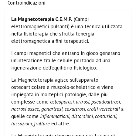
Controindicazioni
La Magnetoterapia C.E.M.P.
(Campi
elettromagnetici pulsanti) è una tecnica utilizzata
nella fisioterapia che sfrutta l’energia
elettromagnetica a fini terapeutici.
I campi magnetici che entrano in gioco generano
un’interazione tra le cellule portando ad una
rigenerazione dell’equilibrio fisiologico.
La Magnetoterapia agisce sull’apparato
osteoarticolare e muscolo-scheletrico e viene
impiegata in molteplici patologie, dalle più
complesse come
osteoporosi, artrosi, pseudoartrosi,
necrosi ossee, gonartrosi, coxartrosi, crolli vertebrali
a
quelle come
infiammazioni, distorsioni, contusioni,
lussazioni, fratture
ed altre.
La Magnetoterapia dunque serve per la cura di